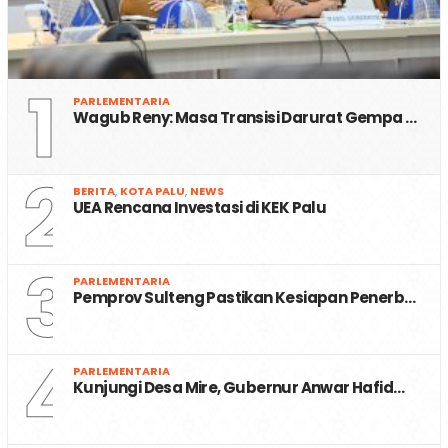
1
PARLEMENTARIA
Wagub Reny: Masa Transisi Darurat Gempa …
2
BERITA
,
KOTA PALU
,
NEWS
UEA Rencana Investasi di KEK Palu
3
PARLEMENTARIA
Pemprov Sulteng Pastikan Kesiapan Penerb…
4
PARLEMENTARIA
Kunjungi Desa Mire, Gubernur Anwar Hafid…