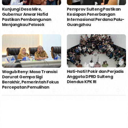
Kunjungi Desa Mire,
Pemprov Sulteng Pastikan
Gubernur Anwar Hafid
Kesiapan Penerbangan
Pastikan Pembangunan
Internasional Perdana Palu-
Menjangkau Pelosok
Guangzhou
Hati-hati! Pokir dan Perjadis
Wagub Reny: Masa Transisi
Anggota DPRD Sulteng
Darurat Gempa Sigi
Diendus KPK RI
Berakhir, Pemerintah Fokus
Percepatan Pemulihan