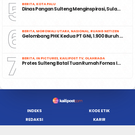
5
BERITA
,
KOTA PALU
Dinas Pangan Sulteng Menginspirasi, Sula…
6
BERITA
,
MOROWALI UTARA
,
NASIONAL
,
RUANG NETIZEN
Gelombang PHK Kedua PT GNI, 1.900 Buruh …
7
BERITA
,
IN PICTURES
,
KAILIPOST TV
,
OLAHRAGA
Protes Sulteng Batal Tuan Rumah Fornas I…
INDEKS
KODE ETIK
REDAKSI
KARIR
PRIVACY POLICY
DISCLAIMER