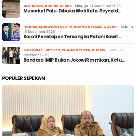
OLAHRAGA
,
RUBRIK
,
SPORT
Minggu, 21 Desember 2025
Musorkot Palu; Dibuka Wali Kota, Reynold…
HUKUM
,
MOROWALI UTARA
,
RUANG NETIZEN
,
RUBRIK
Selasa,
16 Desember 2025
Soroti Penetapan Tersangka Petani Sawit …
MOROWALI
,
NETIZEN
,
RUANG NETIZEN
,
RUBRIK
Sabtu, 29
November 2025
Bandara IMIP Bukan Jokowi Resmikan, Ketu…
POPULER SEPEKAN