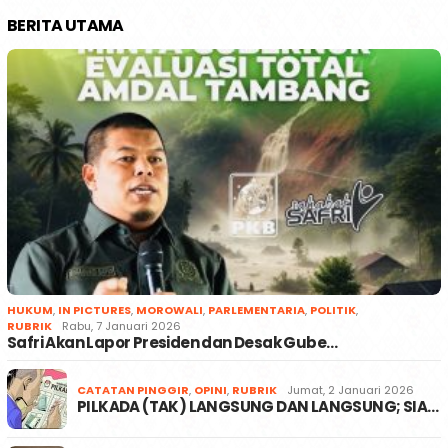
BERITA UTAMA
HUKUM
,
IN PICTURES
,
MOROWALI
,
PARLEMENTARIA
,
POLITIK
,
RUBRIK
Rabu, 7 Januari 2026
Safri Akan Lapor Presiden dan Desak Gube…
CATATAN PINGGIR
,
OPINI
,
RUBRIK
Jumat, 2 Januari 2026
PILKADA (TAK) LANGSUNG DAN LANGSUNG; SIA…