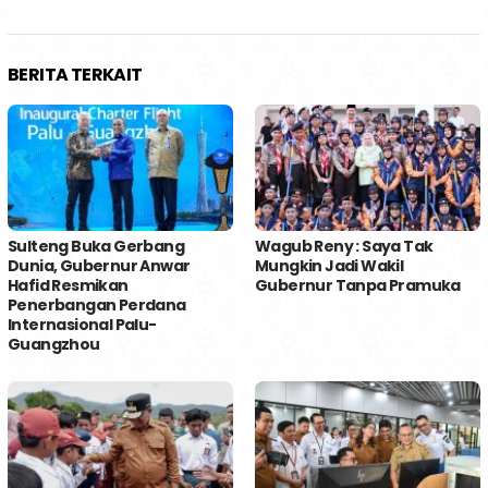
BERITA TERKAIT
Sulteng Buka Gerbang
Wagub Reny : Saya Tak
Dunia, Gubernur Anwar
Mungkin Jadi Wakil
Hafid Resmikan
Gubernur Tanpa Pramuka
Penerbangan Perdana
Internasional Palu-
Guangzhou