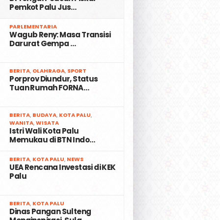
Pemkot Palu Jus…
2
PARLEMENTARIA
Wagub Reny: Masa Transisi
Darurat Gempa …
3
BERITA
,
OLAHRAGA
,
SPORT
Porprov Diundur, Status
Tuan Rumah FORNA…
4
BERITA
,
BUDAYA
,
KOTA PALU
,
WANITA
,
WISATA
Istri Wali Kota Palu
Memukau di BTN Indo…
5
BERITA
,
KOTA PALU
,
NEWS
UEA Rencana Investasi di KEK
Palu
6
BERITA
,
KOTA PALU
Dinas Pangan Sulteng