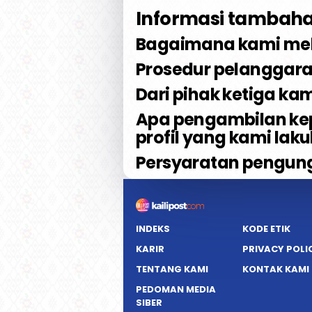
Informasi tambah
Bagaimana kami mel
Prosedur pelanggara
Dari pihak ketiga k
Apa pengambilan kep
profil yang kami la
Persyaratan pengung
INDEKS
KODE ETIK
KARIR
PRIVACY POLI
TENTANG KAMI
KONTAK KAMI
PEDOMAN MEDIA
SIBER