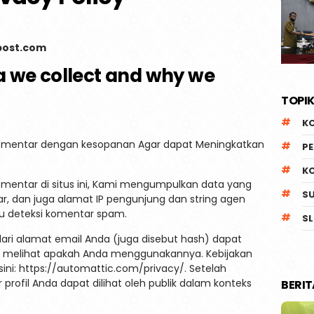
ipost.com
 we collect and why we
TOPIK
K
omentar dengan kesopanan Agar dapat Meningkatkan
P
K
mentar di situs ini, Kami mengumpulkan data yang
S
r, dan juga alamat IP pengunjung dan string agen
 deteksi komentar spam.
SL
ari alamat email Anda (juga disebut hash) dapat
uk melihat apakah Anda menggunakannya. Kebijakan
 sini: https://automattic.com/privacy/. Setelah
rofil Anda dapat dilihat oleh publik dalam konteks
BERI