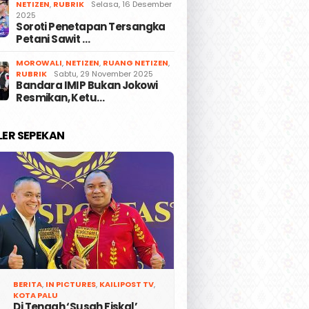
NETIZEN
,
RUBRIK
Selasa, 16 Desember
2025
Soroti Penetapan Tersangka
Petani Sawit …
MOROWALI
,
NETIZEN
,
RUANG NETIZEN
,
RUBRIK
Sabtu, 29 November 2025
Bandara IMIP Bukan Jokowi
Resmikan, Ketu…
LER SEPEKAN
BERITA
,
IN PICTURES
,
KAILIPOST TV
,
KOTA PALU
Di Tengah ‘Susah Fiskal’