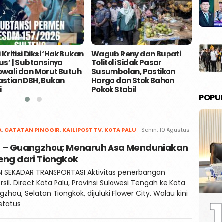
 Kritisi Diksi ‘Hak Bukan
Wagub Reny dan Bupati
Haul 
us’ | Subtansinya
Tolitoli Sidak Pasar
Guber
wali dan Morut Butuh
Susumbolan, Pastikan
Ilmu 
stian DBH, Bukan
Harga dan Stok Bahan
Kehi
i
Pokok Stabil
POPU
Redaksi
A
,
CATATAN PINGGIR
,
KAILIPOST TV
,
KOTA PALU
Senin, 10 Agustus
Kaili
u – Guangzhou; Menaruh Asa Menduniakan
Post
eng dari Tiongkok
N SEKADAR TRANSPORTASI Aktivitas penerbangan
sil. Direct Kota Palu, Provinsi Sulawesi Tengah ke Kota
zhou, Selatan Tiongkok, dijuluki Flower City. Walau kini
1
status