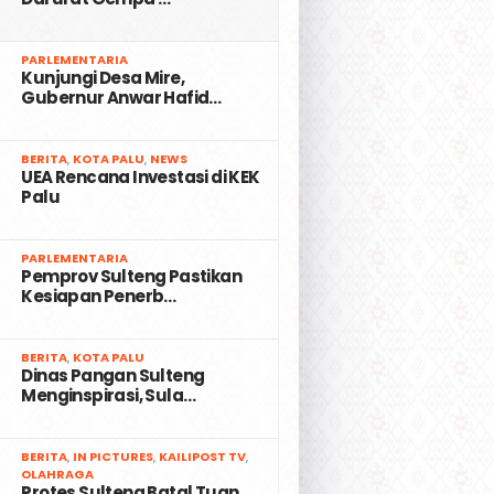
2
PARLEMENTARIA
Kunjungi Desa Mire,
Gubernur Anwar Hafid…
3
BERITA
,
KOTA PALU
,
NEWS
UEA Rencana Investasi di KEK
Palu
4
PARLEMENTARIA
Pemprov Sulteng Pastikan
Kesiapan Penerb…
5
BERITA
,
KOTA PALU
Dinas Pangan Sulteng
Menginspirasi, Sula…
6
BERITA
,
IN PICTURES
,
KAILIPOST TV
,
OLAHRAGA
Protes Sulteng Batal Tuan