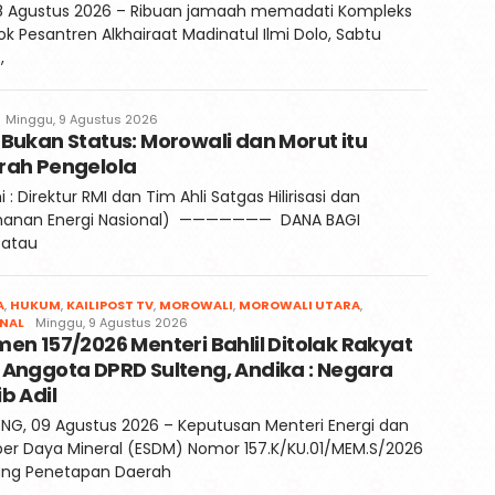
, 8 Agustus 2026 – Ribuan jamaah memadati Kompleks
k Pesantren Alkhairaat Madinatul Ilmi Dolo, Sabtu
,
Faqih
Minggu, 9 Agustus 2026
Bukan Status: Morowali dan Morut itu
rah Pengelola
i : Direktur RMI dan Tim Ahli Satgas Hilirisasi dan
hanan Energi Nasional) ——————— DANA BAGI
 atau
A
,
HUKUM
,
KAILIPOST TV
,
MOROWALI
,
MOROWALI UTARA
,
Redaksi
NAL
Minggu, 9 Agustus 2026
en 157/2026 Menteri Bahlil Ditolak Rakyat
Kaili
Post
 Anggota DPRD Sulteng, Andika : Negara
b Adil
NG, 09 Agustus 2026 – Keputusan Menteri Energi dan
er Daya Mineral (ESDM) Nomor 157.K/KU.01/MEM.S/2026
ang Penetapan Daerah