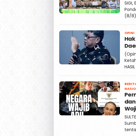
SIGI
Pondo
(8/8)
OPINI
Hak 
Dae
(Opin
Keta
HASIL
BERIT
NASIO
Perm
dan
Waji
SULTE
Sumb
tent