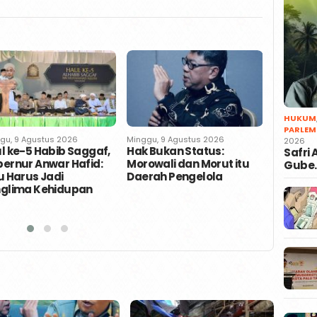
HUKUM
PARLEM
gu, 9 Agustus 2026
Minggu, 9 Agustus 2026
Minggu, 9
2026
l ke-5 Habib Saggaf,
Hak Bukan Status:
Permen 
Safri
ernur Anwar Hafid:
Morowali dan Morut itu
Bahlil D
Gube
u Harus Jadi
Daerah Pengelola
Anggota
glima Kehidupan
Andika 
Adil