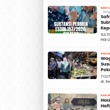
BERIT
Ming
Safr
Sub
Kep
SULTE
PKB D
PARLE
Wagu
Sus
Poko
TOLIT
dr. R
PARLE
Hau
Hafi