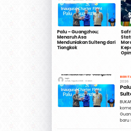
Palu – Guangzhou;
Safri
Menaruh Asa
Stat
Menduniakan Sulteng dari
Moro
Tiongkok
Kepa
Opin
KAILIPOST
BERIT
2026
Pal
Sult
BUKA
komer
Guang
baru 