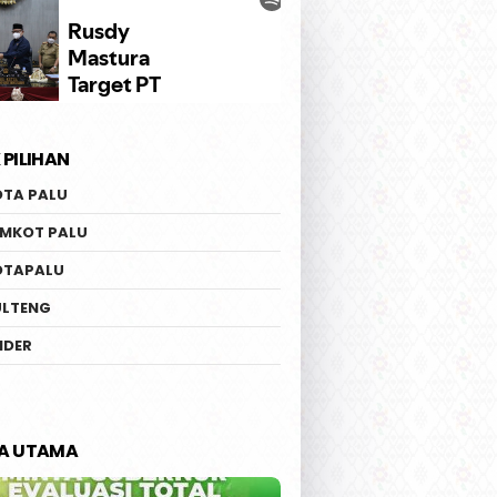
 PILIHAN
OTA PALU
EMKOT PALU
OTAPALU
ULTENG
IDER
TA UTAMA