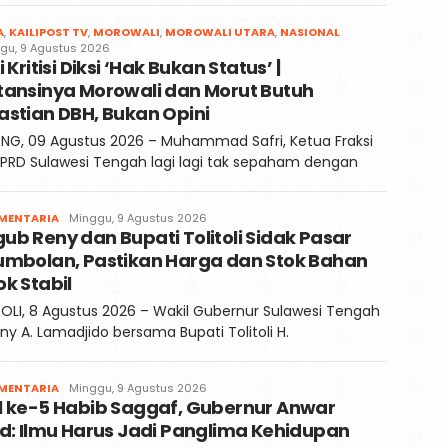
Redaksi
A
,
KAILIPOST TV
,
MOROWALI
,
MOROWALI UTARA
,
NASIONAL
Kaili
gu, 9 Agustus 2026
i Kritisi Diksi ‘Hak Bukan Status’ |
Post
tansinya Morowali dan Morut Butuh
astian DBH, Bukan Opini
NG, 09 Agustus 2026 – Muhammad Safri, Ketua Fraksi
PRD Sulawesi Tengah lagi lagi tak sepaham dengan
Faqih
MENTARIA
Minggu, 9 Agustus 2026
b Reny dan Bupati Tolitoli Sidak Pasar
umbolan, Pastikan Harga dan Stok Bahan
k Stabil
OLI, 8 Agustus 2026 – Wakil Gubernur Sulawesi Tengah
eny A. Lamadjido bersama Bupati Tolitoli H.
Faqih
MENTARIA
Minggu, 9 Agustus 2026
l ke-5 Habib Saggaf, Gubernur Anwar
d: Ilmu Harus Jadi Panglima Kehidupan