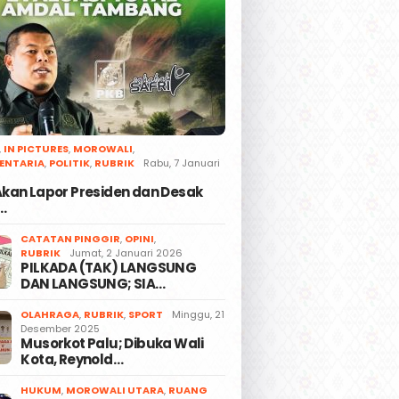
,
IN PICTURES
,
MOROWALI
,
ENTARIA
,
POLITIK
,
RUBRIK
Rabu, 7 Januari
 Agustus 2026
Sabtu, 8 Agustus 2026
Jumat, 7 Agustu
157/2026 Menteri
Safri ‘Sayangkan’ Opini
Pembunuh
 Akan Lapor Presiden dan Desak
itolak Rakyat dan
Ridha Saleh | ‘’Mestinya
Sekeluarga 
…
 DPRD Sulteng,
Dia di Satgas Ikut
Diatensi Bare
: Negara Wajib
Berjuang’’
Polresta B
CATATAN PINGGIR
,
OPINI
,
Pelaku
RUBRIK
Jumat, 2 Januari 2026
PILKADA (TAK) LANGSUNG
DAN LANGSUNG; SIA…
OLAHRAGA
,
RUBRIK
,
SPORT
Minggu, 21
Desember 2025
Musorkot Palu; Dibuka Wali
Kota, Reynold…
HUKUM
,
MOROWALI UTARA
,
RUANG