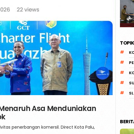
TOPIK
K
P
K
S
SL
 Menaruh Asa Menduniakan
ok
BERI
itas penerbangan komersil. Direct Kota Palu,