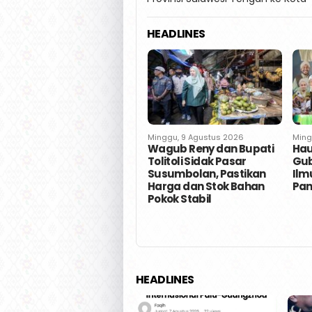
HEADLINES
Minggu, 9 Agustus 2026
Minggu, 9 Agustus 2026
Ming
Safri Kritisi Diksi ‘Hak
Wagub Reny dan Bupati
Hau
Bukan Status’ |
Tolitoli Sidak Pasar
Gub
Subtansinya Morowali
Susumbolan, Pastikan
Ilm
dan Morut Butuh
Harga dan Stok Bahan
Pan
Kepastian DBH, Bukan
Pokok Stabil
Opini
HEADLINES