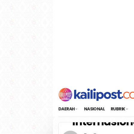
Loncat
tutup
ke
konten
DAERAH
NASIONAL
RUBRIK