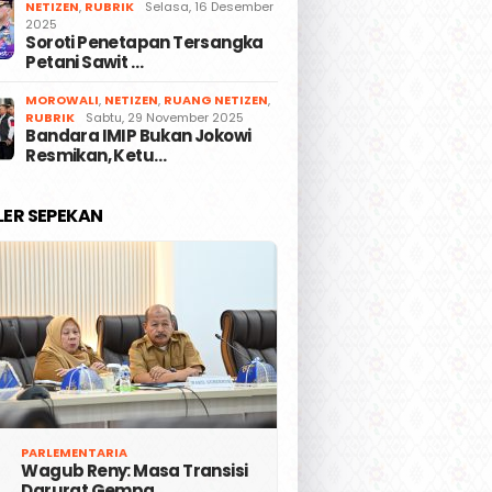
NETIZEN
,
RUBRIK
Selasa, 16 Desember
2025
Soroti Penetapan Tersangka
Petani Sawit …
MOROWALI
,
NETIZEN
,
RUANG NETIZEN
,
ke-5 Habib Saggaf,
Hak Bukan Status:
RUBRIK
Sabtu, 29 November 2025
Bandara IMIP Bukan Jokowi
nur Anwar Hafid:
Morowali dan Morut itu
Resmikan, Ketu…
Harus Jadi Panglima
Daerah Pengelola
dupan
LER SEPEKAN
PARLEMENTARIA
Wagub Reny: Masa Transisi
Darurat Gempa …