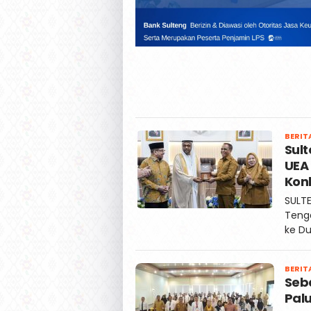
BERIT
Sul
UEA 
Kon
SULTE
Teng
ke Du
BERIT
Seb
Pal