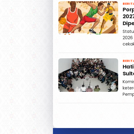
BERIT
Por
2027
Dip
Statu
2026
cekak
BERIT
Hati
Sult
Komis
kete
Pempr