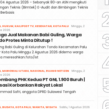
 04 Agustus 2026 – Sebanyak 80-an ASN mengikuti
ngan Teknis (Bimtek) E-Audit dan Bimbingan Teknis
 Berbasis
Redaksi
A
,
HUKUM
,
KAILIPOST TV
,
KESEHATAN
,
KOTA PALU
Minggu, 2
Kaili
us 2026
uga Jual Makanan Babi Guling, Warga
Post
o Protes Minta Ditutup !
g Babi Guling di Kelurahan Tondo Kecamatan Palu
 Kota Palu Minggu 2 Agustus 2026 didemo warga
a meresahkan.foto/ist
Redaksi
A
,
MOROWALI UTARA
,
NASIONAL
,
RUANG NETIZEN
Minggu, 2
Kaili
us 2026
mbang PHK Kedua PT GNI, 1.900 Buruh |
Post
risasi Korbankan Rakyat Lokal
mmad Safri, anggota DPRD Sulawesi Tengah
Redaksi
A
,
BUDAYA
,
KOTA PALU
,
WANITA
,
WISATA
Sabtu, 1 Agustus 2026