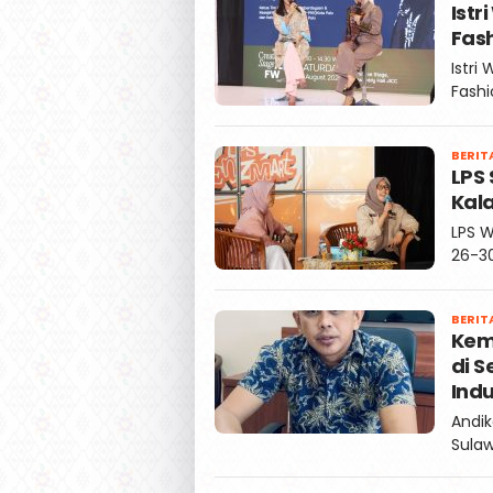
Istr
Fas
Istri
Fashi
BERIT
LPS
Kala
LPS W
26-30
BERIT
Keme
di S
Ind
Andik
Sulaw