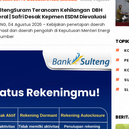
Kaili
ltengSuram Terancam Kehilangan DBH
Post
ral | Safri Desak Kepmen ESDM Dievaluasi
NG, 04 Agustus 2026 – Kebijakan penetapan daerah
asil dan daerah pengolah di Keputusan Menteri Energi
Sumber
TOPIK
K
P
K
S
SL
BERI