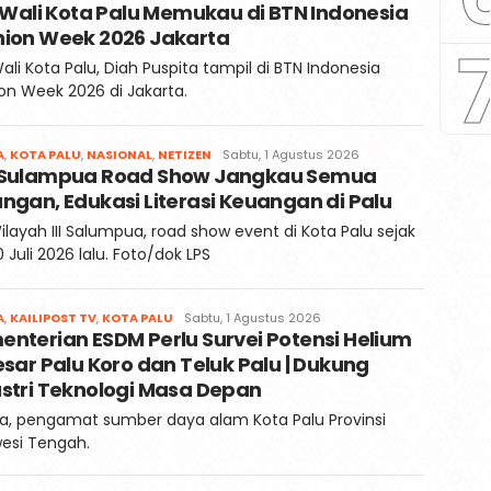
i Wali Kota Palu Memukau di BTN Indonesia
Kaili
Post
hion Week 2026 Jakarta
 Wali Kota Palu, Diah Puspita tampil di BTN Indonesia
on Week 2026 di Jakarta.
Redaksi
A
,
KOTA PALU
,
NASIONAL
,
NETIZEN
Sabtu, 1 Agustus 2026
 Sulampua Road Show Jangkau Semua
Kaili
Post
ngan, Edukasi Literasi Keuangan di Palu
ilayah III Salumpua, road show event di Kota Palu sejak
 Juli 2026 lalu. Foto/dok LPS
Redaksi
A
,
KAILIPOST TV
,
KOTA PALU
Sabtu, 1 Agustus 2026
nterian ESDM Perlu Survei Potensi Helium
Kaili
Post
esar Palu Koro dan Teluk Palu | Dukung
ustri Teknologi Masa Depan
a, pengamat sumber daya alam Kota Palu Provinsi
esi Tengah.