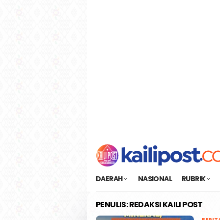
Loncat
tutup
ke
konten
DAERAH
NASIONAL
RUBRIK
PENULIS:
REDAKSI KAILI POST
BERIT