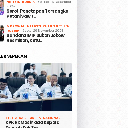
NETIZEN
,
RUBRIK
Selasa, 16 Desember
2025
Soroti Penetapan Tersangka
Petani Sawit …
MOROWALI
,
NETIZEN
,
RUANG NETIZEN
,
RUBRIK
Sabtu, 29 November 2025
Bandara IMIP Bukan Jokowi
Resmikan, Ketu…
LER SEPEKAN
BERITA
,
KAILIPOST TV
,
NASIONAL
KPK RI: Masih ada Kepala
Daerah Tak Seri…