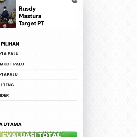
 PILIHAN
OTA PALU
EMKOT PALU
OTAPALU
ULTENG
IDER
TA UTAMA