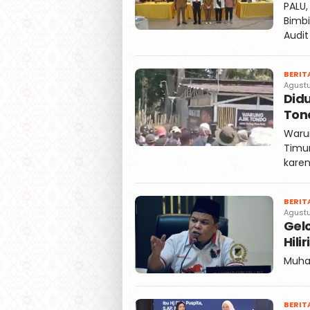
PALU,
Bimbi
Audit
BERIT
Agust
Did
Tond
Warun
Timur
karen
BERIT
Agust
Gelo
Hili
Muha
BERIT