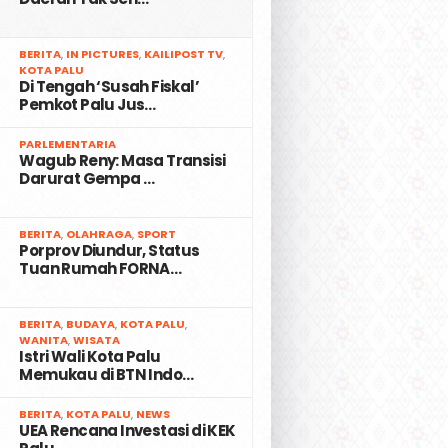
2
BERITA
,
IN PICTURES
,
KAILIPOST TV
,
KOTA PALU
Di Tengah ‘Susah Fiskal’
Pemkot Palu Jus…
3
PARLEMENTARIA
Wagub Reny: Masa Transisi
Darurat Gempa …
4
BERITA
,
OLAHRAGA
,
SPORT
Porprov Diundur, Status
Tuan Rumah FORNA…
5
BERITA
,
BUDAYA
,
KOTA PALU
,
WANITA
,
WISATA
Istri Wali Kota Palu
Memukau di BTN Indo…
6
BERITA
,
KOTA PALU
,
NEWS
UEA Rencana Investasi di KEK