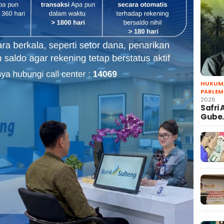
HUKUM
PARLEM
2026
Safri
Gube