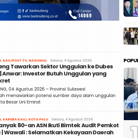
POPU
Redaksi
A
,
KAILIPOST TV
,
NASIONAL
Selasa, 4 Agustus 2026
teng Tawarkan Sektor Unggulan ke Dubes
Kaili
Post
| Anwar: Investor Butuh Unggulan yang
kret
NG, 04 Agustus 2026 – Provinsi Sulawesi
ah menawarkan potensi sumber daya alam unggulan
ta Besar Uni Emirat
Redaksi
A
,
KAREBA KAILI
,
KOTA PALU
Selasa, 4 Agustus 2026
1
anyak 80-an ASN Ikuti Bimtek Audit Pemkot
Kaili
Post
u | Wawali : Selamatkan Kekayaan Daerah