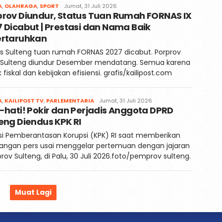
Redaksi
A
,
OLAHRAGA
,
SPORT
Jumat, 31 Juli 2026
prov Diundur, Status Tuan Rumah FORNAS IX
Kaili
Post
 Dicabut | Prestasi dan Nama Baik
ertaruhkan
s Sulteng tuan rumah FORNAS 2027 dicabut. Porprov
 Sulteng diundur Desember mendatang. Semua karena
 fiskal dan kebijakan efisiensi. grafis/kailipost.com
Redaksi
A
,
KAILIPOST TV
,
PARLEMENTARIA
Jumat, 31 Juli 2026
-hati! Pokir dan Perjadis Anggota DPRD
Kaili
Post
eng Diendus KPK RI
i Pemberantasan Korupsi (KPK) RI saat memberikan
rangan pers usai menggelar pertemuan dengan jajaran
ov Sulteng, di Palu, 30 Juli 2026.foto/pemprov sulteng.