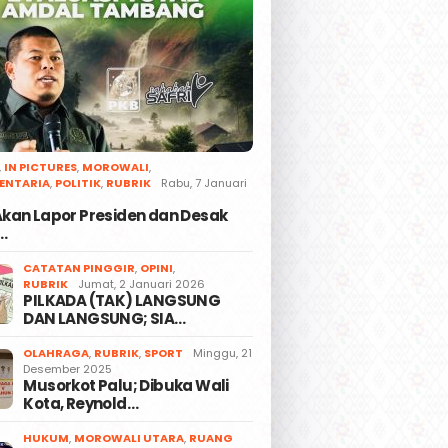
,
IN PICTURES
,
MOROWALI
,
ENTARIA
,
POLITIK
,
RUBRIK
Rabu, 7 Januari
 Akan Lapor Presiden dan Desak
…
CATATAN PINGGIR
,
OPINI
,
RUBRIK
Jumat, 2 Januari 2026
PILKADA (TAK) LANGSUNG
DAN LANGSUNG; SIA…
OLAHRAGA
,
RUBRIK
,
SPORT
Minggu, 21
Desember 2025
Musorkot Palu; Dibuka Wali
Kota, Reynold…
HUKUM
,
MOROWALI UTARA
,
RUANG