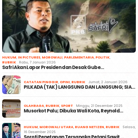
HUKUM
,
IN PICTURES
,
MOROWALI
,
PARLEMENTARIA
,
POLITIK
,
RUBRIK
Rabu, 7 Januari 2026
Safri Akan Lapor Presiden dan Desak Gube…
CATATAN PINGGIR
,
OPINI
,
RUBRIK
Jumat, 2 Januari 2026
PILKADA (TAK) LANGSUNG DAN LANGSUNG; SIA…
OLAHRAGA
,
RUBRIK
,
SPORT
Minggu, 21 Desember 2025
Musorkot Palu; Dibuka Wali Kota, Reynold…
HUKUM
,
MOROWALI UTARA
,
RUANG NETIZEN
,
RUBRIK
Selasa,
16 Desember 2025
Soroti Penetapan Tersangka Petani Sawit …