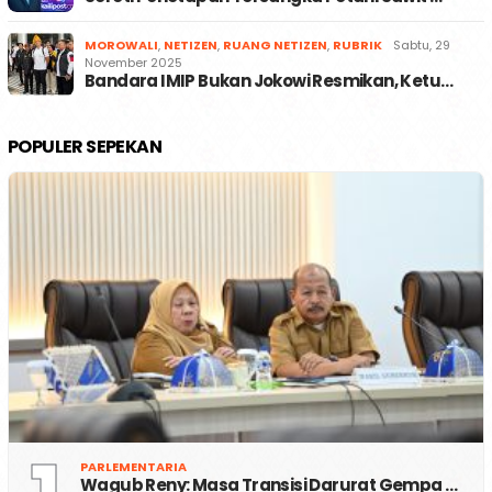
MOROWALI
,
NETIZEN
,
RUANG NETIZEN
,
RUBRIK
Sabtu, 29
November 2025
Bandara IMIP Bukan Jokowi Resmikan, Ketu…
POPULER SEPEKAN
PARLEMENTARIA
Wagub Reny: Masa Transisi Darurat Gempa …