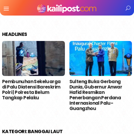
Menu
Mobile
HEADLINES
Pembunuhan Sekeluarga
Sulteng Buka Gerbang
di Palu Diatensi Bareskrim
Dunia, Gubernur Anwar
Polri | Polresta Belum
Hafid Resmikan
Tangkap Pelaku
Penerbangan Perdana
Internasional Palu-
Guangzhou
KATEGORI:
BANGGAI LAUT