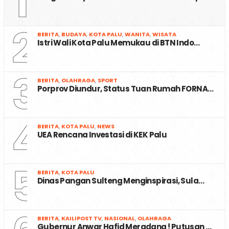
1
2
BERITA
,
BUDAYA
,
KOTA PALU
,
WANITA
,
WISATA
Istri Wali Kota Palu Memukau di BTN Indo…
3
BERITA
,
OLAHRAGA
,
SPORT
Porprov Diundur, Status Tuan Rumah FORNA…
4
BERITA
,
KOTA PALU
,
NEWS
UEA Rencana Investasi di KEK Palu
5
BERITA
,
KOTA PALU
Dinas Pangan Sulteng Menginspirasi, Sula…
BERITA
,
KAILIPOST TV
,
NASIONAL
,
OLAHRAGA
Gubernur Anwar Hafid Meradang ! Putusan …