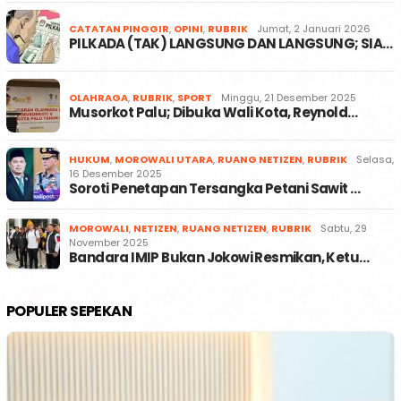
CATATAN PINGGIR
,
OPINI
,
RUBRIK
Jumat, 2 Januari 2026
PILKADA (TAK) LANGSUNG DAN LANGSUNG; SIA…
OLAHRAGA
,
RUBRIK
,
SPORT
Minggu, 21 Desember 2025
Musorkot Palu; Dibuka Wali Kota, Reynold…
HUKUM
,
MOROWALI UTARA
,
RUANG NETIZEN
,
RUBRIK
Selasa,
16 Desember 2025
Soroti Penetapan Tersangka Petani Sawit …
MOROWALI
,
NETIZEN
,
RUANG NETIZEN
,
RUBRIK
Sabtu, 29
November 2025
Bandara IMIP Bukan Jokowi Resmikan, Ketu…
POPULER SEPEKAN