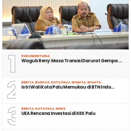
1
PARLEMENTARIA
Wagub Reny: Masa Transisi Darurat Gempa …
2
BERITA
,
BUDAYA
,
KOTA PALU
,
WANITA
,
WISATA
Istri Wali Kota Palu Memukau di BTN Indo…
3
BERITA
,
KOTA PALU
,
NEWS
UEA Rencana Investasi di KEK Palu