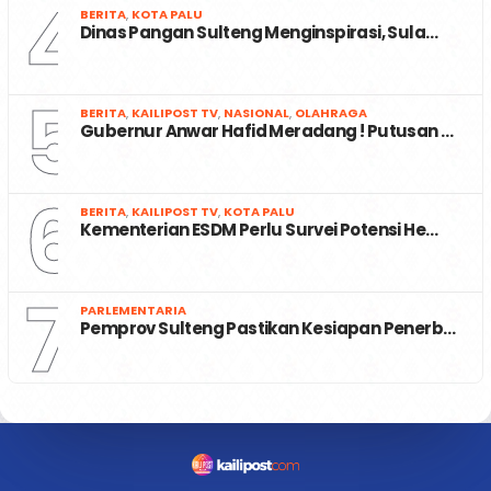
4
BERITA
,
KOTA PALU
Dinas Pangan Sulteng Menginspirasi, Sula…
5
BERITA
,
KAILIPOST TV
,
NASIONAL
,
OLAHRAGA
Gubernur Anwar Hafid Meradang ! Putusan …
6
BERITA
,
KAILIPOST TV
,
KOTA PALU
Kementerian ESDM Perlu Survei Potensi He…
7
PARLEMENTARIA
Pemprov Sulteng Pastikan Kesiapan Penerb…