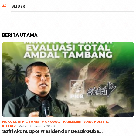
SLIDER
BERITA UTAMA
HUKUM
,
IN PICTURES
,
MOROWALI
,
PARLEMENTARIA
,
POLITIK
,
RUBRIK
Rabu, 7 Januari 2026
Safri Akan Lapor Presiden dan Desak Gube…