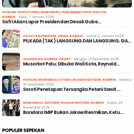
HUKUM
,
IN PICTURES
,
MOROWALI
,
PARLEMENTARIA
,
POLITIK
,
RUBRIK
Rabu, 7 Januari 2026
Safri Akan Lapor Presiden dan Desak Gube…
CATATAN PINGGIR
,
OPINI
,
RUBRIK
Jumat, 2 Januari 2026
PILKADA (TAK) LANGSUNG DAN LANGSUNG; SIA…
OLAHRAGA
,
RUBRIK
,
SPORT
Minggu, 21 Desember 2025
Musorkot Palu; Dibuka Wali Kota, Reynold…
HUKUM
,
MOROWALI UTARA
,
RUANG NETIZEN
,
RUBRIK
Selasa,
16 Desember 2025
Soroti Penetapan Tersangka Petani Sawit …
MOROWALI
,
NETIZEN
,
RUANG NETIZEN
,
RUBRIK
Sabtu, 29
November 2025
Bandara IMIP Bukan Jokowi Resmikan, Ketu…
POPULER SEPEKAN