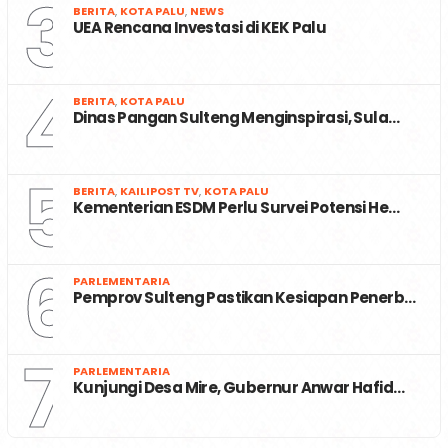
3
BERITA
,
KOTA PALU
,
NEWS
UEA Rencana Investasi di KEK Palu
4
BERITA
,
KOTA PALU
Dinas Pangan Sulteng Menginspirasi, Sula…
5
BERITA
,
KAILIPOST TV
,
KOTA PALU
Kementerian ESDM Perlu Survei Potensi He…
6
PARLEMENTARIA
Pemprov Sulteng Pastikan Kesiapan Penerb…
7
PARLEMENTARIA
Kunjungi Desa Mire, Gubernur Anwar Hafid…