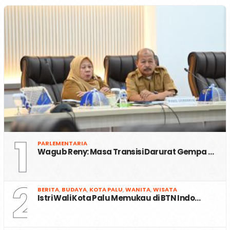
1
PARLEMENTARIA
Wagub Reny: Masa Transisi Darurat Gempa …
2
BERITA
,
BUDAYA
,
KOTA PALU
,
WANITA
,
WISATA
Istri Wali Kota Palu Memukau di BTN Indo…