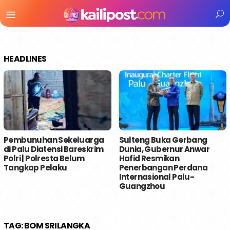
Menu
Mobile
HEADLINES
Pembunuhan Sekeluarga
Sulteng Buka Gerbang
di Palu Diatensi Bareskrim
Dunia, Gubernur Anwar
Polri | Polresta Belum
Hafid Resmikan
Tangkap Pelaku
Penerbangan Perdana
Internasional Palu-
Guangzhou
TAG:
BOM SRILANGKA