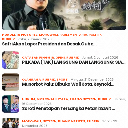
HUKUM
,
IN PICTURES
,
MOROWALI
,
PARLEMENTARIA
,
POLITIK
,
RUBRIK
Rabu, 7 Januari 2026
Safri Akan Lapor Presiden dan Desak Gube…
CATATAN PINGGIR
,
OPINI
,
RUBRIK
Jumat, 2 Januari 2026
PILKADA (TAK) LANGSUNG DAN LANGSUNG; SIA…
OLAHRAGA
,
RUBRIK
,
SPORT
Minggu, 21 Desember 2025
Musorkot Palu; Dibuka Wali Kota, Reynold…
HUKUM
,
MOROWALI UTARA
,
RUANG NETIZEN
,
RUBRIK
Selasa,
16 Desember 2025
Soroti Penetapan Tersangka Petani Sawit …
MOROWALI
,
NETIZEN
,
RUANG NETIZEN
,
RUBRIK
Sabtu, 29
November 2025