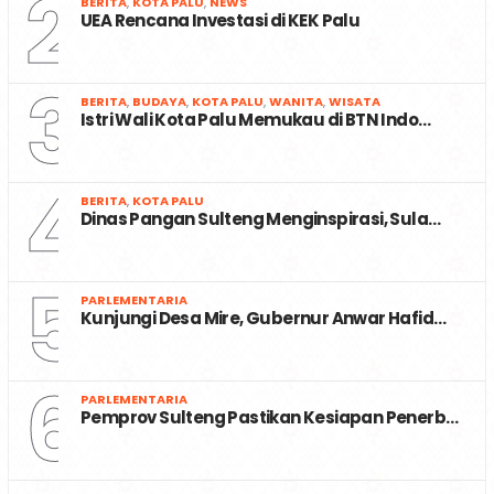
2
BERITA
,
KOTA PALU
,
NEWS
UEA Rencana Investasi di KEK Palu
3
BERITA
,
BUDAYA
,
KOTA PALU
,
WANITA
,
WISATA
Istri Wali Kota Palu Memukau di BTN Indo…
4
BERITA
,
KOTA PALU
Dinas Pangan Sulteng Menginspirasi, Sula…
5
PARLEMENTARIA
Kunjungi Desa Mire, Gubernur Anwar Hafid…
6
PARLEMENTARIA
Pemprov Sulteng Pastikan Kesiapan Penerb…