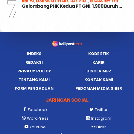
7
BERITA
,
MOROWALI UTARA
,
NASIONAL
,
RUANG NETIZEN
Gelombang PHK Kedua PT GNI, 1.900 Buruh …
INDEKS
KODE ETIK
REDAKSI
KARIR
PRIVACY POLICY
DISCLAIMER
TENTANG KAMI
KONTAK KAMI
FORM PENGADUAN
PEDOMAN MEDIA SIBER
JARINGAN SOCIAL
Facebook
Twitter
WordPress
Instagram
Youtube
Flickr