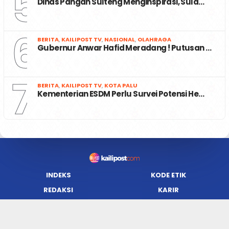
5
Dinas Pangan Sulteng Menginspirasi, Sula…
6
BERITA
,
KAILIPOST TV
,
NASIONAL
,
OLAHRAGA
Gubernur Anwar Hafid Meradang ! Putusan …
7
BERITA
,
KAILIPOST TV
,
KOTA PALU
Kementerian ESDM Perlu Survei Potensi He…
INDEKS
KODE ETIK
REDAKSI
KARIR
PRIVACY POLICY
DISCLAIMER
TENTANG KAMI
KONTAK KAMI