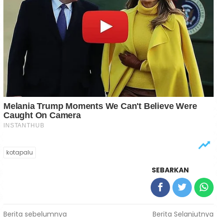
kotapalu
SEBARKAN
Navigasi
Berita sebelumnya
Berita Selanjutnya