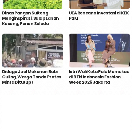
Dinas Pangan Sulteng
UEA Rencana Investasi di KEK
Menginspirasi, Sulap Lahan
Palu
Kosong, Panen Selada
Diduga Jual Makanan Babi
Istri Wali Kota Palu Memukau
Guling, Warga Tondo Protes
di BTN Indonesia Fashion
Minta Ditutup !
Week 2026 Jakarta