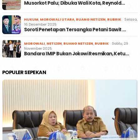
Musorkot Palu; Dibuka Wali Kota, Reynold…
HUKUM
,
MOROWALI UTARA
,
RUANG NETIZEN
,
RUBRIK
Selasa,
16 Desember 2025
Soroti Penetapan Tersangka Petani Sawit …
MOROWALI
,
NETIZEN
,
RUANG NETIZEN
,
RUBRIK
Sabtu, 29
November 2025
Bandara IMIP Bukan Jokowi Resmikan, Ketu…
POPULER SEPEKAN