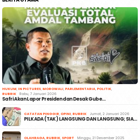
HUKUM
,
IN PICTURES
,
MOROWALI
,
PARLEMENTARIA
,
POLITIK
,
RUBRIK
Rabu, 7 Januari 2026
Safri Akan Lapor Presiden dan Desak Gube…
CATATAN PINGGIR
,
OPINI
,
RUBRIK
Jumat, 2 Januari 2026
PILKADA (TAK) LANGSUNG DAN LANGSUNG; SIA…
OLAHRAGA
,
RUBRIK
,
SPORT
Minggu, 21 Desember 2025