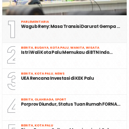
1
PARLEMENTARIA
Wagub Reny: Masa Transisi Darurat Gempa …
2
BERITA
,
BUDAYA
,
KOTA PALU
,
WANITA
,
WISATA
Istri Wali Kota Palu Memukau di BTN Indo…
3
BERITA
,
KOTA PALU
,
NEWS
UEA Rencana Investasi di KEK Palu
4
BERITA
,
OLAHRAGA
,
SPORT
Porprov Diundur, Status Tuan Rumah FORNA…
BERITA
,
KOTA PALU