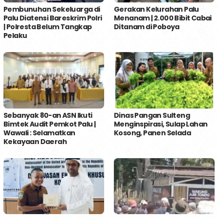
Pembunuhan Sekeluarga di
Gerakan Kelurahan Palu
Palu Diatensi Bareskrim Polri
Menanam | 2.000 Bibit Cabai
| Polresta Belum Tangkap
Ditanam di Poboya
Pelaku
Sebanyak 80-an ASN Ikuti
Dinas Pangan Sulteng
Bimtek Audit Pemkot Palu |
Menginspirasi, Sulap Lahan
Wawali : Selamatkan
Kosong, Panen Selada
Kekayaan Daerah