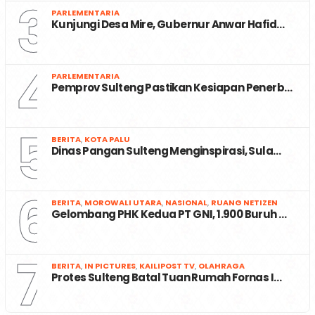
3
PARLEMENTARIA
Kunjungi Desa Mire, Gubernur Anwar Hafid…
4
PARLEMENTARIA
Pemprov Sulteng Pastikan Kesiapan Penerb…
5
BERITA
,
KOTA PALU
Dinas Pangan Sulteng Menginspirasi, Sula…
6
BERITA
,
MOROWALI UTARA
,
NASIONAL
,
RUANG NETIZEN
Gelombang PHK Kedua PT GNI, 1.900 Buruh …
7
BERITA
,
IN PICTURES
,
KAILIPOST TV
,
OLAHRAGA
Protes Sulteng Batal Tuan Rumah Fornas I…