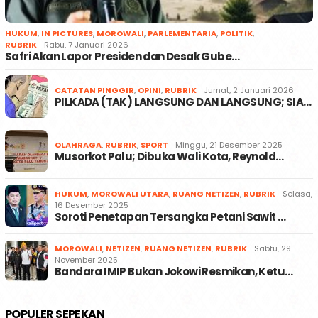
HUKUM
,
IN PICTURES
,
MOROWALI
,
PARLEMENTARIA
,
POLITIK
,
RUBRIK
Rabu, 7 Januari 2026
Safri Akan Lapor Presiden dan Desak Gube…
CATATAN PINGGIR
,
OPINI
,
RUBRIK
Jumat, 2 Januari 2026
PILKADA (TAK) LANGSUNG DAN LANGSUNG; SIA…
OLAHRAGA
,
RUBRIK
,
SPORT
Minggu, 21 Desember 2025
Musorkot Palu; Dibuka Wali Kota, Reynold…
HUKUM
,
MOROWALI UTARA
,
RUANG NETIZEN
,
RUBRIK
Selasa,
16 Desember 2025
Soroti Penetapan Tersangka Petani Sawit …
MOROWALI
,
NETIZEN
,
RUANG NETIZEN
,
RUBRIK
Sabtu, 29
November 2025
Bandara IMIP Bukan Jokowi Resmikan, Ketu…
POPULER SEPEKAN