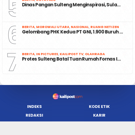
5
Dinas Pangan Sulteng Menginspirasi, Sula…
6
BERITA
,
MOROWALI UTARA
,
NASIONAL
,
RUANG NETIZEN
Gelombang PHK Kedua PT GNI, 1.900 Buruh …
7
BERITA
,
IN PICTURES
,
KAILIPOST TV
,
OLAHRAGA
Protes Sulteng Batal Tuan Rumah Fornas I…
INDEKS
KODE ETIK
REDAKSI
KARIR
PRIVACY POLICY
DISCLAIMER
TENTANG KAMI
KONTAK KAMI