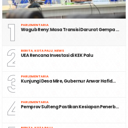
1
PARLEMENTARIA
Wagub Reny: Masa Transisi Darurat Gempa …
2
BERITA
,
KOTA PALU
,
NEWS
UEA Rencana Investasi di KEK Palu
3
PARLEMENTARIA
Kunjungi Desa Mire, Gubernur Anwar Hafid…
4
PARLEMENTARIA
Pemprov Sulteng Pastikan Kesiapan Penerb…
BERITA
,
KOTA PALU