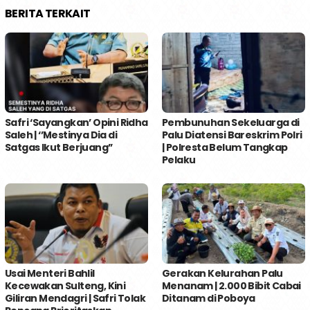
BERITA TERKAIT
Safri ‘Sayangkan’ Opini Ridha
Pembunuhan Sekeluarga di
Saleh | ‘’Mestinya Dia di
Palu Diatensi Bareskrim Polri
Satgas Ikut Berjuang’’
| Polresta Belum Tangkap
Pelaku
Usai Menteri Bahlil
Gerakan Kelurahan Palu
Kecewakan Sulteng, Kini
Menanam | 2.000 Bibit Cabai
Giliran Mendagri | Safri Tolak
Ditanam di Poboya