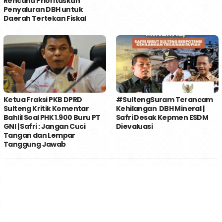
Rencana Prioritaskan
Penyaluran DBH untuk
Daerah Tertekan Fiskal
Ketua Fraksi PKB DPRD
#SultengSuram Terancam
Sulteng Kritik Komentar
Kehilangan DBH Mineral |
Bahlil Soal PHK 1.900 Buru PT
Safri Desak Kepmen ESDM
GNI | Safri : Jangan Cuci
Dievaluasi
Tangan dan Lempar
Tanggung Jawab