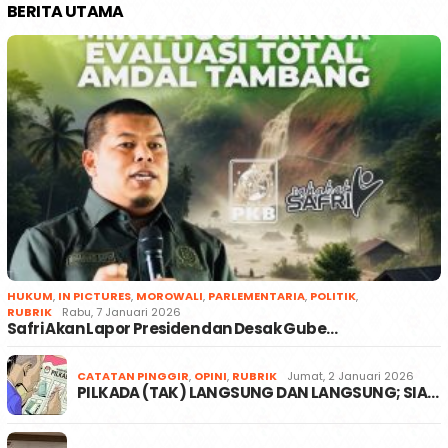
BERITA UTAMA
HUKUM
,
IN PICTURES
,
MOROWALI
,
PARLEMENTARIA
,
POLITIK
,
RUBRIK
Rabu, 7 Januari 2026
Safri Akan Lapor Presiden dan Desak Gube…
CATATAN PINGGIR
,
OPINI
,
RUBRIK
Jumat, 2 Januari 2026
PILKADA (TAK) LANGSUNG DAN LANGSUNG; SIA…