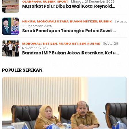
OLAHRAGA
,
RUBRIK
,
SPORT
Minggu, 21 Desember 2025
Musorkot Palu; Dibuka Wali Kota, Reynold…
HUKUM
,
MOROWALI UTARA
,
RUANG NETIZEN
,
RUBRIK
Selasa,
16 Desember 2025
Soroti Penetapan Tersangka Petani Sawit …
MOROWALI
,
NETIZEN
,
RUANG NETIZEN
,
RUBRIK
Sabtu, 29
November 2025
Bandara IMIP Bukan Jokowi Resmikan, Ketu…
POPULER SEPEKAN