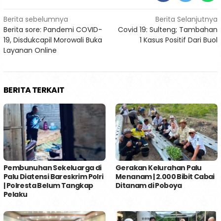
Navigasi
Berita sebelumnya
Berita Selanjutnya
Berita sore: Pandemi COVID-
Covid 19: Sulteng; Tambahan
pos
19, Disdukcapil Morowali Buka
1 Kasus Positif Dari Buol
Layanan Online
BERITA TERKAIT
Pembunuhan Sekeluarga di
Gerakan Kelurahan Palu
Palu Diatensi Bareskrim Polri
Menanam | 2.000 Bibit Cabai
| Polresta Belum Tangkap
Ditanam di Poboya
Pelaku