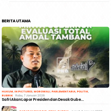
BERITA UTAMA
HUKUM
,
IN PICTURES
,
MOROWALI
,
PARLEMENTARIA
,
POLITIK
,
RUBRIK
Rabu, 7 Januari 2026
Safri Akan Lapor Presiden dan Desak Gube…