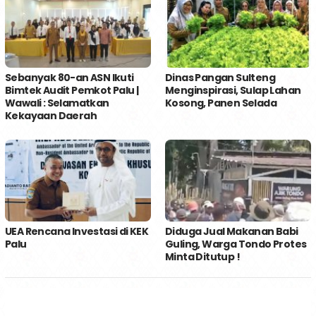
Sebanyak 80-an ASN Ikuti
Dinas Pangan Sulteng
Bimtek Audit Pemkot Palu |
Menginspirasi, Sulap Lahan
Wawali : Selamatkan
Kosong, Panen Selada
Kekayaan Daerah
UEA Rencana Investasi di KEK
Diduga Jual Makanan Babi
Palu
Guling, Warga Tondo Protes
Minta Ditutup !