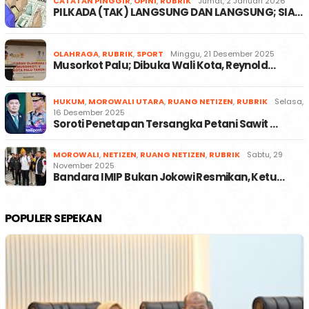
CATATAN PINGGIR
,
OPINI
,
RUBRIK
Jumat, 2 Januari 2026
PILKADA (TAK) LANGSUNG DAN LANGSUNG; SIA…
OLAHRAGA
,
RUBRIK
,
SPORT
Minggu, 21 Desember 2025
Musorkot Palu; Dibuka Wali Kota, Reynold…
HUKUM
,
MOROWALI UTARA
,
RUANG NETIZEN
,
RUBRIK
Selasa,
16 Desember 2025
Soroti Penetapan Tersangka Petani Sawit …
MOROWALI
,
NETIZEN
,
RUANG NETIZEN
,
RUBRIK
Sabtu, 29
November 2025
Bandara IMIP Bukan Jokowi Resmikan, Ketu…
POPULER SEPEKAN