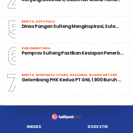
4
5
BERITA
,
KOTA PALU
Dinas Pangan Sulteng Menginspirasi, Sula…
6
PARLEMENTARIA
Pemprov Sulteng Pastikan Kesiapan Penerb…
7
BERITA
,
MOROWALI UTARA
,
NASIONAL
,
RUANG NETIZEN
Gelombang PHK Kedua PT GNI, 1.900 Buruh …
INDEKS
KODE ETIK