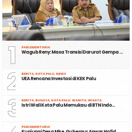
1
PARLEMENTARIA
Wagub Reny: Masa Transisi Darurat Gempa …
2
BERITA
,
KOTA PALU
,
NEWS
UEA Rencana Investasi di KEK Palu
3
BERITA
,
BUDAYA
,
KOTA PALU
,
WANITA
,
WISATA
Istri Wali Kota Palu Memukau di BTN Indo…
PARLEMENTARIA
Kunjungi Desa Mire, Gubernur Anwar Hafid…