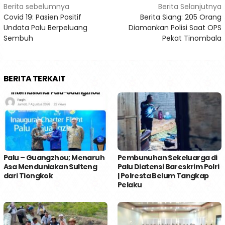
Navigasi
Berita sebelumnya
Berita Selanjutnya
Covid 19: Pasien Positif
Berita Siang: 205 Orang
pos
Undata Palu Berpeluang
Diamankan Polisi Saat OPS
Sembuh
Pekat Tinombala
BERITA TERKAIT
Palu – Guangzhou; Menaruh
Pembunuhan Sekeluarga di
Asa Menduniakan Sulteng
Palu Diatensi Bareskrim Polri
dari Tiongkok
| Polresta Belum Tangkap
Pelaku