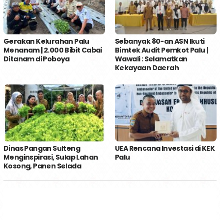
Gerakan Kelurahan Palu
Sebanyak 80-an ASN Ikuti
Menanam | 2.000 Bibit Cabai
Bimtek Audit Pemkot Palu |
Ditanam di Poboya
Wawali : Selamatkan
Kekayaan Daerah
Dinas Pangan Sulteng
UEA Rencana Investasi di KEK
Menginspirasi, Sulap Lahan
Palu
Kosong, Panen Selada