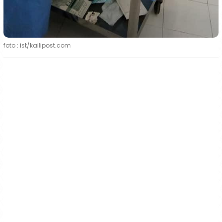
foto : ist/kailipost.com