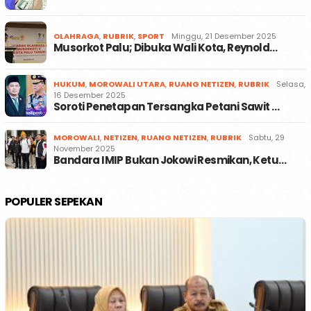
OLAHRAGA
,
RUBRIK
,
SPORT
Minggu, 21 Desember 2025
Musorkot Palu; Dibuka Wali Kota, Reynold…
HUKUM
,
MOROWALI UTARA
,
RUANG NETIZEN
,
RUBRIK
Selasa,
16 Desember 2025
Soroti Penetapan Tersangka Petani Sawit …
MOROWALI
,
NETIZEN
,
RUANG NETIZEN
,
RUBRIK
Sabtu, 29
November 2025
Bandara IMIP Bukan Jokowi Resmikan, Ketu…
POPULER SEPEKAN