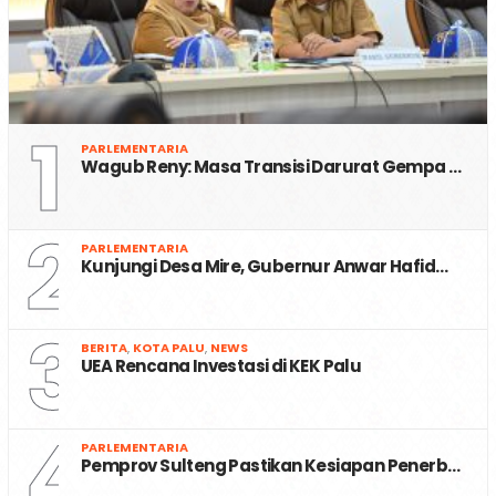
1
PARLEMENTARIA
Wagub Reny: Masa Transisi Darurat Gempa …
2
PARLEMENTARIA
Kunjungi Desa Mire, Gubernur Anwar Hafid…
3
BERITA
,
KOTA PALU
,
NEWS
UEA Rencana Investasi di KEK Palu
4
PARLEMENTARIA
Pemprov Sulteng Pastikan Kesiapan Penerb…