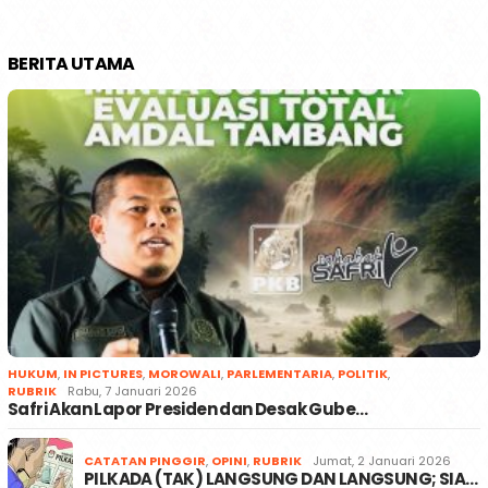
BERITA UTAMA
HUKUM
,
IN PICTURES
,
MOROWALI
,
PARLEMENTARIA
,
POLITIK
,
RUBRIK
Rabu, 7 Januari 2026
Safri Akan Lapor Presiden dan Desak Gube…
CATATAN PINGGIR
,
OPINI
,
RUBRIK
Jumat, 2 Januari 2026
PILKADA (TAK) LANGSUNG DAN LANGSUNG; SIA…