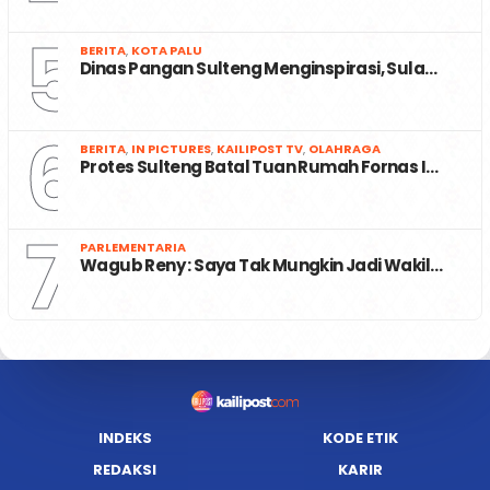
5
BERITA
,
KOTA PALU
Dinas Pangan Sulteng Menginspirasi, Sula…
6
BERITA
,
IN PICTURES
,
KAILIPOST TV
,
OLAHRAGA
Protes Sulteng Batal Tuan Rumah Fornas I…
7
PARLEMENTARIA
Wagub Reny : Saya Tak Mungkin Jadi Wakil…
INDEKS
KODE ETIK
REDAKSI
KARIR