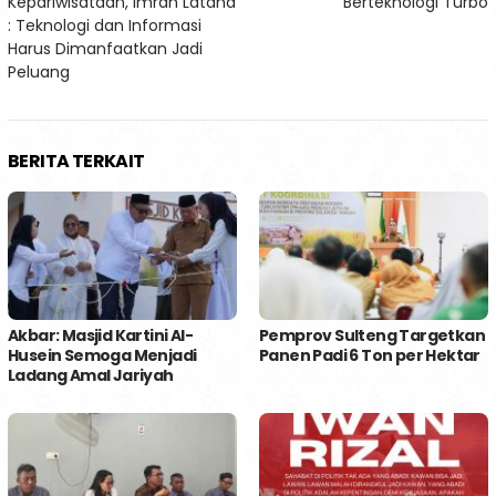
Kepariwisataan, Imran Lataha
Berteknologi Turbo
: Teknologi dan Informasi
Harus Dimanfaatkan Jadi
Peluang
BERITA TERKAIT
Akbar: Masjid Kartini Al-
Pemprov Sulteng Targetkan
Husein Semoga Menjadi
Panen Padi 6 Ton per Hektar
Ladang Amal Jariyah