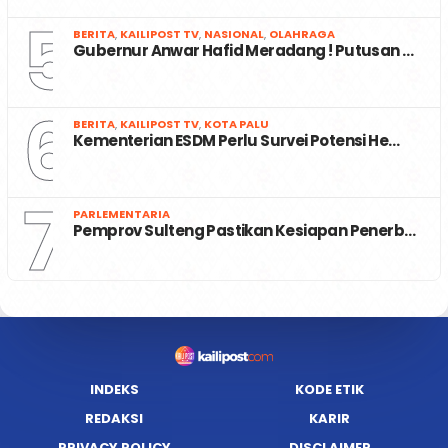
5
BERITA
,
KAILIPOST TV
,
NASIONAL
,
OLAHRAGA
Gubernur Anwar Hafid Meradang ! Putusan …
6
BERITA
,
KAILIPOST TV
,
KOTA PALU
Kementerian ESDM Perlu Survei Potensi He…
7
PARLEMENTARIA
Pemprov Sulteng Pastikan Kesiapan Penerb…
INDEKS
KODE ETIK
REDAKSI
KARIR
PRIVACY POLICY
DISCLAIMER