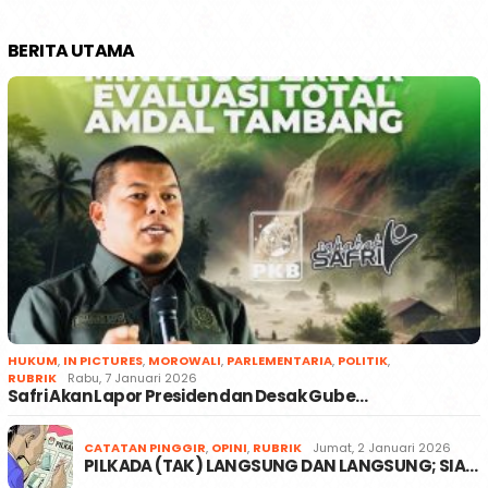
BERITA UTAMA
HUKUM
,
IN PICTURES
,
MOROWALI
,
PARLEMENTARIA
,
POLITIK
,
RUBRIK
Rabu, 7 Januari 2026
Safri Akan Lapor Presiden dan Desak Gube…
CATATAN PINGGIR
,
OPINI
,
RUBRIK
Jumat, 2 Januari 2026
PILKADA (TAK) LANGSUNG DAN LANGSUNG; SIA…