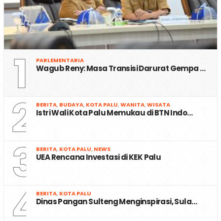
1
PARLEMENTARIA
Wagub Reny: Masa Transisi Darurat Gempa …
2
BERITA
,
BUDAYA
,
KOTA PALU
,
WANITA
,
WISATA
Istri Wali Kota Palu Memukau di BTN Indo…
3
BERITA
,
KOTA PALU
,
NEWS
UEA Rencana Investasi di KEK Palu
4
BERITA
,
KOTA PALU
Dinas Pangan Sulteng Menginspirasi, Sula…