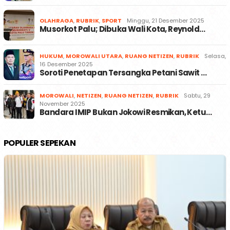
OLAHRAGA
,
RUBRIK
,
SPORT
Minggu, 21 Desember 2025
Musorkot Palu; Dibuka Wali Kota, Reynold…
HUKUM
,
MOROWALI UTARA
,
RUANG NETIZEN
,
RUBRIK
Selasa,
16 Desember 2025
Soroti Penetapan Tersangka Petani Sawit …
MOROWALI
,
NETIZEN
,
RUANG NETIZEN
,
RUBRIK
Sabtu, 29
November 2025
Bandara IMIP Bukan Jokowi Resmikan, Ketu…
POPULER SEPEKAN