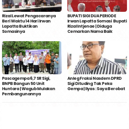
Rizal Lewat Pengacaranya
BUPATI SIGI DUA PERIODE
Beri Waktu 14 Hari Irwan
Irwan Lapatta Somasi Bupati
Lapatta Buktikan
Rizal Intjenae | Diduga
Somasinya
Cemarkan Nama Baik
Pascagempa 6,7 SR Sigi,
Anleg Fraksi Nasdem DPRD
BNPB Bangun 50 Unit
Sigi Dituding Tak Peka
Huntara | Wagub Mulakan
Gempa | Ilyas : Saya Berobat
Pembangunannya