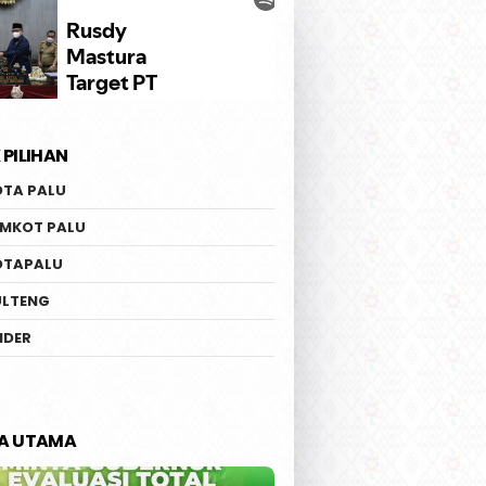
 PILIHAN
OTA PALU
EMKOT PALU
OTAPALU
ULTENG
IDER
TA UTAMA