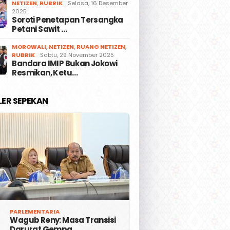
NETIZEN
,
RUBRIK
Selasa, 16 Desember
2025
Soroti Penetapan Tersangka
Petani Sawit …
MOROWALI
,
NETIZEN
,
RUANG NETIZEN
,
RUBRIK
Sabtu, 29 November 2025
Bandara IMIP Bukan Jokowi
Resmikan, Ketu…
LER SEPEKAN
PARLEMENTARIA
Wagub Reny: Masa Transisi
Darurat Gempa …