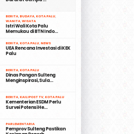
2
BERITA
,
BUDAYA
,
KOTA PALU
,
WANITA
,
WISATA
Istri Wali Kota Palu
Memukau di BTN Indo…
3
BERITA
,
KOTA PALU
,
NEWS
UEA Rencana Investasi di KEK
Palu
4
BERITA
,
KOTA PALU
Dinas Pangan Sulteng
Menginspirasi, Sula…
5
BERITA
,
KAILIPOST TV
,
KOTA PALU
Kementerian ESDM Perlu
Survei Potensi He…
6
PARLEMENTARIA
Pemprov Sulteng Pastikan