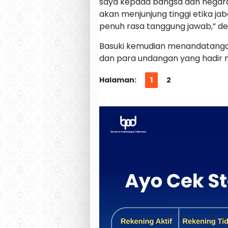
saya kepada bangsa dan negara
akan menjunjung tinggi etika j
penuh rasa tanggung jawab,” de
Basuki kemudian menandatangani
dan para undangan yang hadir
Halaman:
1
2