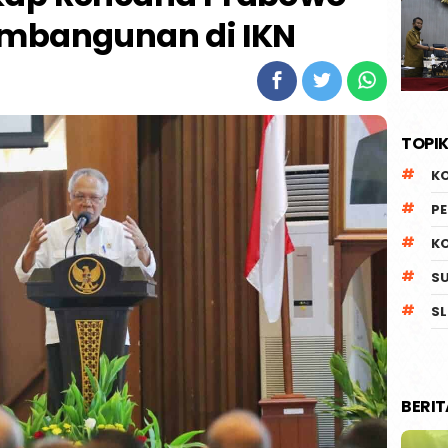
embangunan di IKN
TOPIK
K
P
K
S
SL
BERI