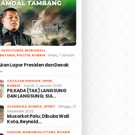
,
IN PICTURES
,
MOROWALI
,
ENTARIA
,
POLITIK
,
RUBRIK
Rabu, 7 Januari
 Akan Lapor Presiden dan Desak
…
CATATAN PINGGIR
,
OPINI
,
RUBRIK
Jumat, 2 Januari 2026
PILKADA (TAK) LANGSUNG
DAN LANGSUNG; SIA…
OLAHRAGA
,
RUBRIK
,
SPORT
Minggu, 21
Desember 2025
Musorkot Palu; Dibuka Wali
Kota, Reynold…
HUKUM
,
MOROWALI UTARA
,
RUANG