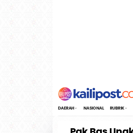
Loncat
tutup
ke
konten
DAERAH
NASIONAL
RUBRIK
Pak Bas Ung