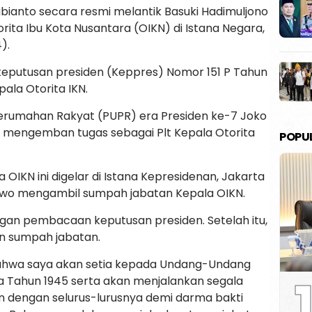
ianto secara resmi melantik Basuki Hadimuljono
orita Ibu Kota Nusantara (OIKN) di Istana Negara,
).
keputusan presiden (Keppres) Nomor 151 P Tahun
la Otorita IKN.
rumahan Rakyat (PUPR) era Presiden ke-7 Joko
a mengemban tugas sebagai Plt Kepala Otorita
POPU
 OIKN ini digelar di Istana Kepresidenan, Jakarta
bowo mengambil sumpah jabatan Kepala OIKN.
gan pembacaan keputusan presiden. Setelah itu,
 sumpah jabatan.
bahwa saya akan setia kepada Undang-Undang
1
a Tahun 1945 serta akan menjalankan segala
 dengan selurus-lurusnya demi darma bakti