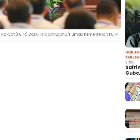
 Rakyat (PUPR) Basuki Hadimuljono/Humas Kementerian PUPR
HUKUM
PARLEM
2026
Safri
Gube