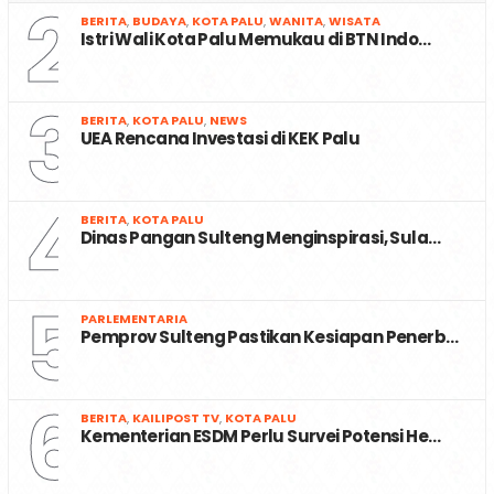
2
BERITA
,
BUDAYA
,
KOTA PALU
,
WANITA
,
WISATA
Istri Wali Kota Palu Memukau di BTN Indo…
3
BERITA
,
KOTA PALU
,
NEWS
UEA Rencana Investasi di KEK Palu
4
BERITA
,
KOTA PALU
Dinas Pangan Sulteng Menginspirasi, Sula…
5
PARLEMENTARIA
Pemprov Sulteng Pastikan Kesiapan Penerb…
6
BERITA
,
KAILIPOST TV
,
KOTA PALU
Kementerian ESDM Perlu Survei Potensi He…