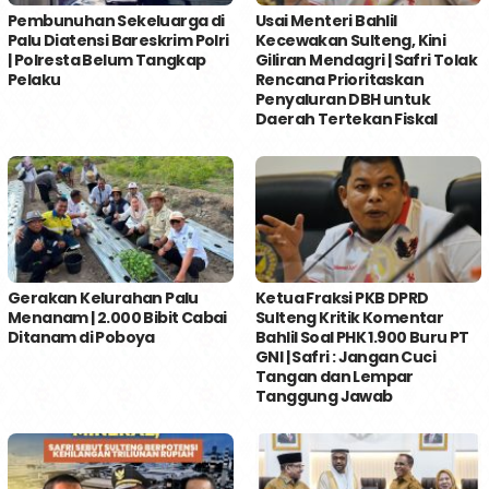
Pembunuhan Sekeluarga di
Usai Menteri Bahlil
Palu Diatensi Bareskrim Polri
Kecewakan Sulteng, Kini
| Polresta Belum Tangkap
Giliran Mendagri | Safri Tolak
Pelaku
Rencana Prioritaskan
Penyaluran DBH untuk
Daerah Tertekan Fiskal
Gerakan Kelurahan Palu
Ketua Fraksi PKB DPRD
Menanam | 2.000 Bibit Cabai
Sulteng Kritik Komentar
Ditanam di Poboya
Bahlil Soal PHK 1.900 Buru PT
GNI | Safri : Jangan Cuci
Tangan dan Lempar
Tanggung Jawab