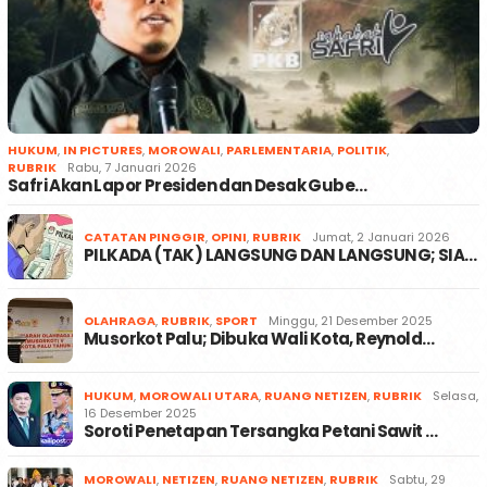
HUKUM
,
IN PICTURES
,
MOROWALI
,
PARLEMENTARIA
,
POLITIK
,
RUBRIK
Rabu, 7 Januari 2026
Safri Akan Lapor Presiden dan Desak Gube…
CATATAN PINGGIR
,
OPINI
,
RUBRIK
Jumat, 2 Januari 2026
PILKADA (TAK) LANGSUNG DAN LANGSUNG; SIA…
OLAHRAGA
,
RUBRIK
,
SPORT
Minggu, 21 Desember 2025
Musorkot Palu; Dibuka Wali Kota, Reynold…
HUKUM
,
MOROWALI UTARA
,
RUANG NETIZEN
,
RUBRIK
Selasa,
16 Desember 2025
Soroti Penetapan Tersangka Petani Sawit …
MOROWALI
,
NETIZEN
,
RUANG NETIZEN
,
RUBRIK
Sabtu, 29