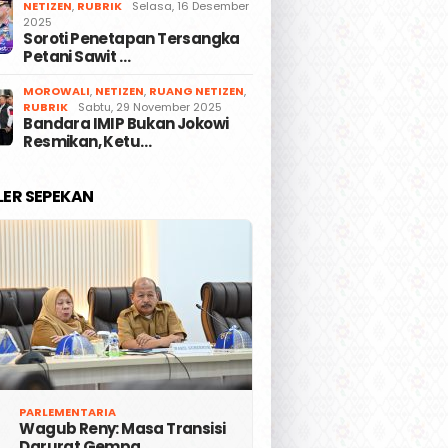
NETIZEN
,
RUBRIK
Selasa, 16 Desember
2025
Soroti Penetapan Tersangka
Petani Sawit …
MOROWALI
,
NETIZEN
,
RUANG NETIZEN
,
RUBRIK
Sabtu, 29 November 2025
Bandara IMIP Bukan Jokowi
Resmikan, Ketu…
LER SEPEKAN
PARLEMENTARIA
Wagub Reny: Masa Transisi
Darurat Gempa …