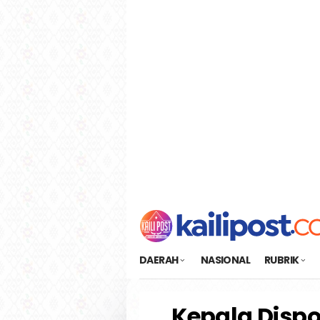
Loncat
tutup
ke
konten
DAERAH
NASIONAL
RUBRIK
Kepala Dispo