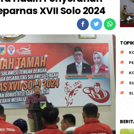
eparnas XVII Solo 2024
TOPIK
K
P
K
S
SL
BERI