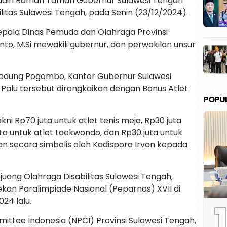
hadiri Ramah Tamah Gubernur Sulawesi Tengah
itas Sulawesi Tengah, pada Senin (23/12/2024).
Kepala Dinas Pemuda dan Olahraga Provinsi
nto, M.Si mewakili gubernur, dan perwakilan unsur
Gedung Pogombo, Kantor Gubernur Sulawesi
 Palu tersebut dirangkaikan dengan Bonus Atlet
POPU
ni Rp70 juta untuk atlet tenis meja, Rp30 juta
uta untuk atlet taekwondo, dan Rp30 juta untuk
an secara simbolis oleh Kadispora Irvan kepada
uang Olahraga Disabilitas Sulawesi Tengah,
kan Paralimpiade Nasional (Peparnas) XVII di
1
24 lalu.
ittee Indonesia (NPCI) Provinsi Sulawesi Tengah,