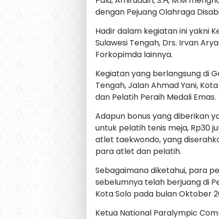
Palu, Amiruddin, S.H, M.M meng
dengan Pejuang Olahraga Disabil
Hadir dalam kegiatan ini yakni 
Sulawesi Tengah, Drs. Irvan Arya
Forkopimda lainnya.
Kegiatan yang berlangsung di 
Tengah, Jalan Ahmad Yani, Kota
dan Pelatih Peraih Medali Emas.
Adapun bonus yang diberikan yak
untuk pelatih tenis meja, Rp30 j
atlet taekwondo, yang diserahk
para atlet dan pelatih.
Sebagaimana diketahui, para pej
sebelumnya telah berjuang di Pe
Kota Solo pada bulan Oktober 20
Ketua National Paralympic Comm