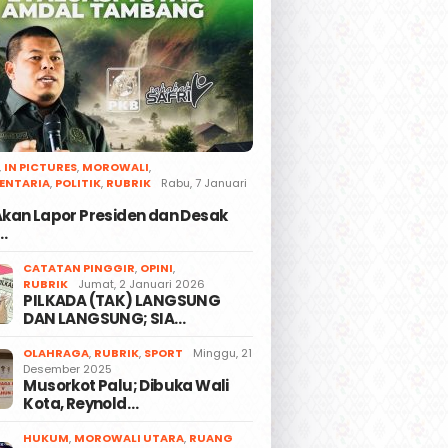
,
IN PICTURES
,
MOROWALI
,
ENTARIA
,
POLITIK
,
RUBRIK
Rabu, 7 Januari
 Akan Lapor Presiden dan Desak
…
CATATAN PINGGIR
,
OPINI
,
RUBRIK
Jumat, 2 Januari 2026
PILKADA (TAK) LANGSUNG
DAN LANGSUNG; SIA…
OLAHRAGA
,
RUBRIK
,
SPORT
Minggu, 21
Desember 2025
Musorkot Palu; Dibuka Wali
Kota, Reynold…
HUKUM
,
MOROWALI UTARA
,
RUANG