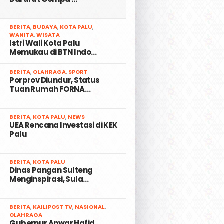
2
BERITA
,
BUDAYA
,
KOTA PALU
,
WANITA
,
WISATA
Istri Wali Kota Palu
Memukau di BTN Indo…
3
BERITA
,
OLAHRAGA
,
SPORT
Porprov Diundur, Status
Tuan Rumah FORNA…
4
BERITA
,
KOTA PALU
,
NEWS
UEA Rencana Investasi di KEK
Palu
5
BERITA
,
KOTA PALU
Dinas Pangan Sulteng
Menginspirasi, Sula…
6
BERITA
,
KAILIPOST TV
,
NASIONAL
,
OLAHRAGA
Gubernur Anwar Hafid