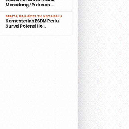
Meradang ! Putusan …
7
BERITA
,
KAILIPOST TV
,
KOTA PALU
Kementerian ESDM Perlu
Survei Potensi He…