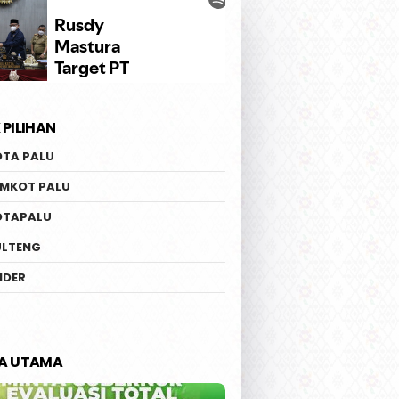
 PILIHAN
OTA PALU
EMKOT PALU
OTAPALU
ULTENG
IDER
TA UTAMA