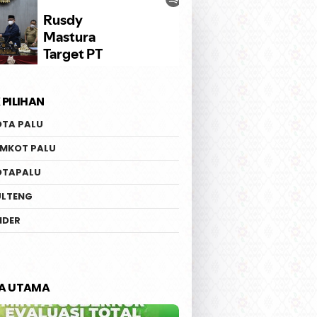
 PILIHAN
OTA PALU
EMKOT PALU
OTAPALU
ULTENG
IDER
TA UTAMA