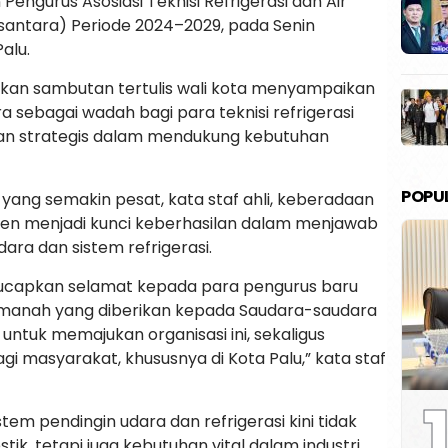
engurus Asosiasi Teknisi Refrigerasi dan Air
usantara) Periode 2024–2029, pada Senin
Palu.
an sambutan tertulis wali kota menyampaikan
 sebagai wadah bagi para teknisi refrigerasi
eran strategis dalam mendukung kebutuhan
POPU
yang semakin pesat, kata staf ahli, keberadaan
ten menjadi kunci keberhasilan dalam menjawab
ara dan sistem refrigerasi.
ucapkan selamat kepada para pengurus baru
 Amanah yang diberikan kepada Saudara-saudara
tuk memajukan organisasi ini, sekaligus
i masyarakat, khususnya di Kota Palu,” kata staf
1
tem pendingin udara dan refrigerasi kini tidak
k, tetapi juga kebutuhan vital dalam industri,