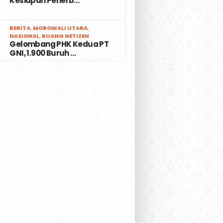
Kesiapan Penerb…
7
BERITA
,
MOROWALI UTARA
,
NASIONAL
,
RUANG NETIZEN
Gelombang PHK Kedua PT
GNI, 1.900 Buruh …