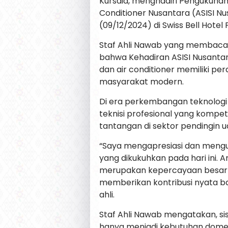
Kursaid, menghadiri Pengukuhan P
Conditioner Nusantara (ASISI N
(09/12/2024) di Swiss Bell Hotel 
Staf Ahli Nawab yang membacak
bahwa Kehadiran ASISI Nusantara
dan air conditioner memiliki p
masyarakat modern.
Di era perkembangan teknologi 
teknisi profesional yang kompe
tantangan di sektor pendingin ud
“Saya mengapresiasi dan meng
yang dikukuhkan pada hari ini.
merupakan kepercayaan besar un
memberikan kontribusi nyata bag
ahli.
Staf Ahli Nawab mengatakan, sis
hanya menjadi kebutuhan domesti