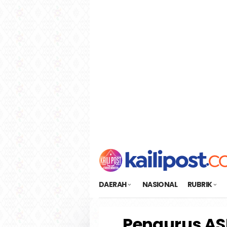
Loncat
tutup
ke
konten
DAERAH
NASIONAL
RUBRIK
Pengurus ASI