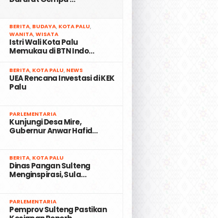
2
BERITA
,
BUDAYA
,
KOTA PALU
,
WANITA
,
WISATA
Istri Wali Kota Palu
Memukau di BTN Indo…
3
BERITA
,
KOTA PALU
,
NEWS
UEA Rencana Investasi di KEK
Palu
4
PARLEMENTARIA
Kunjungi Desa Mire,
Gubernur Anwar Hafid…
5
BERITA
,
KOTA PALU
Dinas Pangan Sulteng
Menginspirasi, Sula…
6
PARLEMENTARIA
Pemprov Sulteng Pastikan