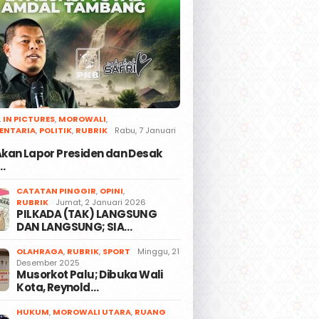
,
IN PICTURES
,
MOROWALI
,
ENTARIA
,
POLITIK
,
RUBRIK
Rabu, 7 Januari
 Akan Lapor Presiden dan Desak
…
CATATAN PINGGIR
,
OPINI
,
RUBRIK
Jumat, 2 Januari 2026
PILKADA (TAK) LANGSUNG
DAN LANGSUNG; SIA…
OLAHRAGA
,
RUBRIK
,
SPORT
Minggu, 21
Desember 2025
Musorkot Palu; Dibuka Wali
Kota, Reynold…
HUKUM
,
MOROWALI UTARA
,
RUANG