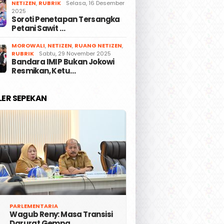
NETIZEN
,
RUBRIK
Selasa, 16 Desember
2025
Soroti Penetapan Tersangka
Petani Sawit …
MOROWALI
,
NETIZEN
,
RUANG NETIZEN
,
RUBRIK
Sabtu, 29 November 2025
Bandara IMIP Bukan Jokowi
Resmikan, Ketu…
LER SEPEKAN
PARLEMENTARIA
Wagub Reny: Masa Transisi
Darurat Gempa …