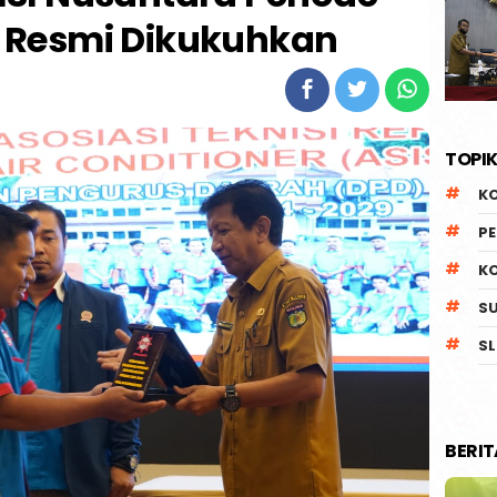
 Resmi Dikukuhkan
TOPIK
K
P
K
S
SL
BERI