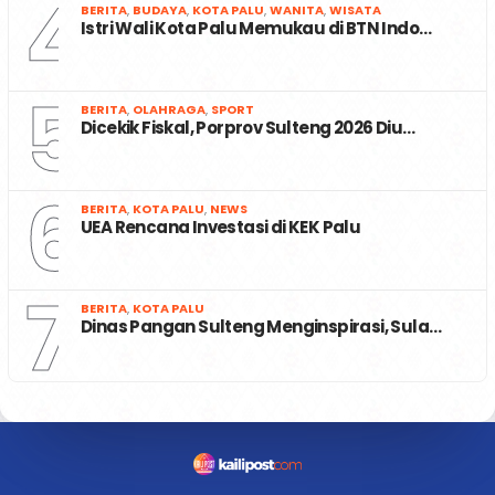
4
BERITA
,
BUDAYA
,
KOTA PALU
,
WANITA
,
WISATA
Istri Wali Kota Palu Memukau di BTN Indo…
5
BERITA
,
OLAHRAGA
,
SPORT
Dicekik Fiskal, Porprov Sulteng 2026 Diu…
6
BERITA
,
KOTA PALU
,
NEWS
UEA Rencana Investasi di KEK Palu
7
BERITA
,
KOTA PALU
Dinas Pangan Sulteng Menginspirasi, Sula…