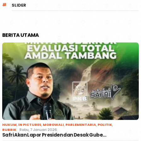
SLIDER
BERITA UTAMA
HUKUM
,
IN PICTURES
,
MOROWALI
,
PARLEMENTARIA
,
POLITIK
,
RUBRIK
Rabu, 7 Januari 2026
Safri Akan Lapor Presiden dan Desak Gube…