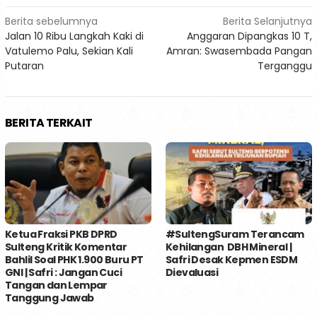
Navigasi
Berita sebelumnya
Berita Selanjutnya
Jalan 10 Ribu Langkah Kaki di
Anggaran Dipangkas 10 T,
pos
Vatulemo Palu, Sekian Kali
Amran: Swasembada Pangan
Putaran
Terganggu
BERITA TERKAIT
Ketua Fraksi PKB DPRD
#SultengSuram Terancam
Sulteng Kritik Komentar
Kehilangan DBH Mineral |
Bahlil Soal PHK 1.900 Buru PT
Safri Desak Kepmen ESDM
GNI | Safri : Jangan Cuci
Dievaluasi
Tangan dan Lempar
Tanggung Jawab