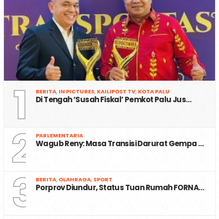
1
BERITA
,
IN PICTURES
,
KAILIPOST TV
,
KOTA PALU
Di Tengah ‘Susah Fiskal’ Pemkot Palu Jus…
2
PARLEMENTARIA
Wagub Reny: Masa Transisi Darurat Gempa …
3
BERITA
,
OLAHRAGA
,
SPORT
Porprov Diundur, Status Tuan Rumah FORNA…