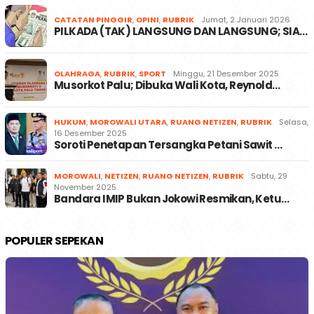
CATATAN PINGGIR
,
OPINI
,
RUBRIK
Jumat, 2 Januari 2026
PILKADA (TAK) LANGSUNG DAN LANGSUNG; SIA…
OLAHRAGA
,
RUBRIK
,
SPORT
Minggu, 21 Desember 2025
Musorkot Palu; Dibuka Wali Kota, Reynold…
HUKUM
,
MOROWALI UTARA
,
RUANG NETIZEN
,
RUBRIK
Selasa,
16 Desember 2025
Soroti Penetapan Tersangka Petani Sawit …
MOROWALI
,
NETIZEN
,
RUANG NETIZEN
,
RUBRIK
Sabtu, 29
November 2025
Bandara IMIP Bukan Jokowi Resmikan, Ketu…
POPULER SEPEKAN