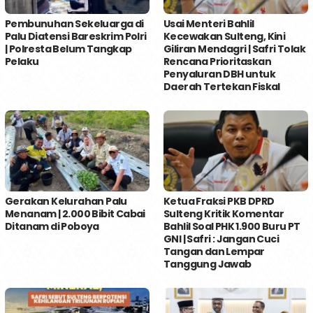
Pembunuhan Sekeluarga di
Usai Menteri Bahlil
Palu Diatensi Bareskrim Polri
Kecewakan Sulteng, Kini
| Polresta Belum Tangkap
Giliran Mendagri | Safri Tolak
Pelaku
Rencana Prioritaskan
Penyaluran DBH untuk
Daerah Tertekan Fiskal
Gerakan Kelurahan Palu
Ketua Fraksi PKB DPRD
Menanam | 2.000 Bibit Cabai
Sulteng Kritik Komentar
Ditanam di Poboya
Bahlil Soal PHK 1.900 Buru PT
GNI | Safri : Jangan Cuci
Tangan dan Lempar
Tanggung Jawab