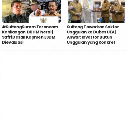
#SultengSuram Terancam
Sulteng Tawarkan Sektor
Kehilangan DBH Mineral |
Unggulan ke Dubes UEA |
Safri Desak Kepmen ESDM
Anwar: Investor Butuh
Dievaluasi
Unggulan yang Konkret