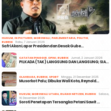
HUKUM
,
IN PICTURES
,
MOROWALI
,
PARLEMENTARIA
,
POLITIK
,
RUBRIK
Rabu, 7 Januari 2026
Safri Akan Lapor Presiden dan Desak Gube…
CATATAN PINGGIR
,
OPINI
,
RUBRIK
Jumat, 2 Januari 2026
PILKADA (TAK) LANGSUNG DAN LANGSUNG; SIA…
OLAHRAGA
,
RUBRIK
,
SPORT
Minggu, 21 Desember 2025
Musorkot Palu; Dibuka Wali Kota, Reynold…
HUKUM
,
MOROWALI UTARA
,
RUANG NETIZEN
,
RUBRIK
Selasa,
16 Desember 2025
Soroti Penetapan Tersangka Petani Sawit …