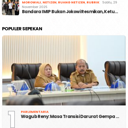
MOROWALI
,
NETIZEN
,
RUANG NETIZEN
,
RUBRIK
Sabtu, 29
November 2025
Bandara IMIP Bukan Jokowi Resmikan, Ketu…
POPULER SEPEKAN
1
PARLEMENTARIA
Wagub Reny: Masa Transisi Darurat Gempa …