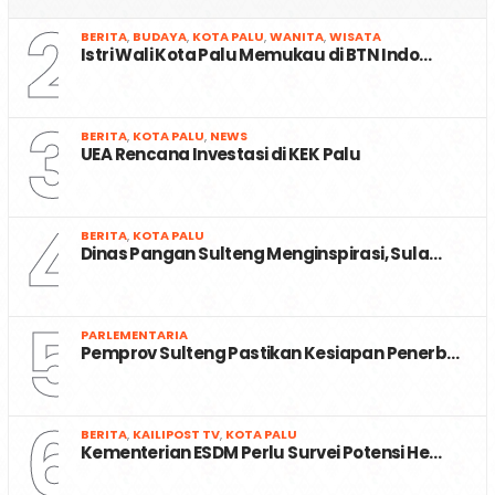
2
BERITA
,
BUDAYA
,
KOTA PALU
,
WANITA
,
WISATA
Istri Wali Kota Palu Memukau di BTN Indo…
3
BERITA
,
KOTA PALU
,
NEWS
UEA Rencana Investasi di KEK Palu
4
BERITA
,
KOTA PALU
Dinas Pangan Sulteng Menginspirasi, Sula…
5
PARLEMENTARIA
Pemprov Sulteng Pastikan Kesiapan Penerb…
6
BERITA
,
KAILIPOST TV
,
KOTA PALU
Kementerian ESDM Perlu Survei Potensi He…