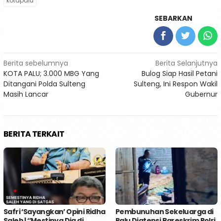
kotapalu
SEBARKAN
Navigasi
Berita sebelumnya
Berita Selanjutnya
KOTA PALU; 3.000 MBG Yang
Bulog Siap Hasil Petani
pos
Ditangani Polda Sulteng
Sulteng, Ini Respon Wakil
Masih Lancar
Gubernur
BERITA TERKAIT
Safri ‘Sayangkan’ Opini Ridha
Pembunuhan Sekeluarga di
Saleh | ‘’Mestinya Dia di
Palu Diatensi Bareskrim Polri