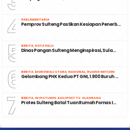
3
4
PARLEMENTARIA
Pemprov Sulteng Pastikan Kesiapan Penerb…
5
BERITA
,
KOTA PALU
Dinas Pangan Sulteng Menginspirasi, Sula…
6
BERITA
,
MOROWALI UTARA
,
NASIONAL
,
RUANG NETIZEN
Gelombang PHK Kedua PT GNI, 1.900 Buruh …
7
BERITA
,
IN PICTURES
,
KAILIPOST TV
,
OLAHRAGA
Protes Sulteng Batal Tuan Rumah Fornas I…