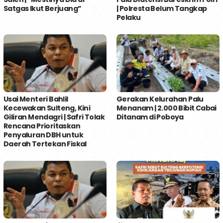
Satgas Ikut Berjuang’’
| Polresta Belum Tangkap
Pelaku
Usai Menteri Bahlil
Gerakan Kelurahan Palu
Kecewakan Sulteng, Kini
Menanam | 2.000 Bibit Cabai
Giliran Mendagri | Safri Tolak
Ditanam di Poboya
Rencana Prioritaskan
Penyaluran DBH untuk
Daerah Tertekan Fiskal