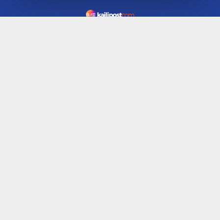
INDEKS
KODE ETIK
REDAKSI
KARIR
PRIVACY POLICY
DISCLAIMER
TENTANG KAMI
KONTAK KAMI
FORM PENGADUAN
PEDOMAN MEDIA SIBER
JARINGAN SOCIAL
Facebook
Twitter
WordPress
Instagram
Youtube
Flickr
RSS
KailiPost | Digital Media Pertama Tiga Bahasa | ©2019 | All Right
Reserved