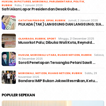
HUKUM
,
IN PICTURES
,
MOROWALI
,
PARLEMENTARIA
,
POLITIK
,
RUBRIK
Rabu, 7 Januari 2026
Safri Akan Lapor Presiden dan Desak Gube…
CATATAN PINGGIR
,
OPINI
,
RUBRIK
Jumat, 2 Januari 2026
PILKADA (TAK) LANGSUNG DAN LANGSUNG; SIA…
OLAHRAGA
,
RUBRIK
,
SPORT
Minggu, 21 Desember 2025
Musorkot Palu; Dibuka Wali Kota, Reynold…
HUKUM
,
MOROWALI UTARA
,
RUANG NETIZEN
,
RUBRIK
Selasa,
16 Desember 2025
Soroti Penetapan Tersangka Petani Sawit …
MOROWALI
,
NETIZEN
,
RUANG NETIZEN
,
RUBRIK
Sabtu, 29
November 2025
Bandara IMIP Bukan Jokowi Resmikan, Ketu…
POPULER SEPEKAN