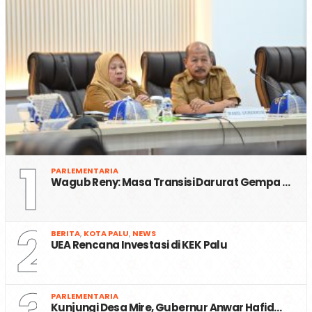
1
PARLEMENTARIA
Wagub Reny: Masa Transisi Darurat Gempa …
2
BERITA
,
KOTA PALU
,
NEWS
UEA Rencana Investasi di KEK Palu
PARLEMENTARIA
Kunjungi Desa Mire, Gubernur Anwar Hafid…