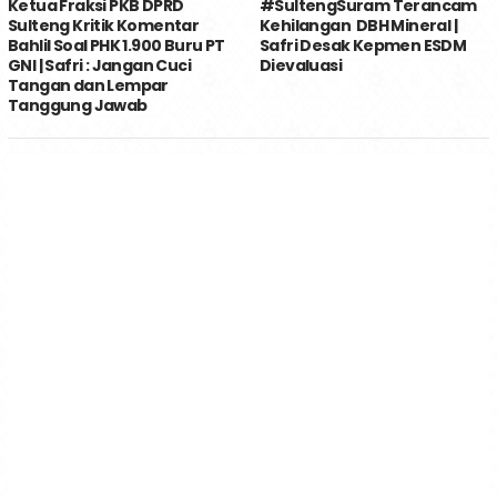
Ketua Fraksi PKB DPRD
#SultengSuram Terancam
Sulteng Kritik Komentar
Kehilangan DBH Mineral |
Bahlil Soal PHK 1.900 Buru PT
Safri Desak Kepmen ESDM
GNI | Safri : Jangan Cuci
Dievaluasi
Tangan dan Lempar
Tanggung Jawab