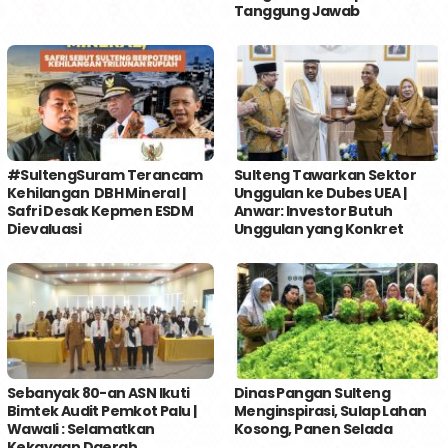
Tanggung Jawab
#SultengSuram Terancam
Sulteng Tawarkan Sektor
Kehilangan DBH Mineral |
Unggulan ke Dubes UEA |
Safri Desak Kepmen ESDM
Anwar: Investor Butuh
Dievaluasi
Unggulan yang Konkret
Sebanyak 80-an ASN Ikuti
Dinas Pangan Sulteng
Bimtek Audit Pemkot Palu |
Menginspirasi, Sulap Lahan
Wawali : Selamatkan
Kosong, Panen Selada
Kekayaan Daerah