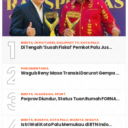
1
BERITA
,
IN PICTURES
,
KAILIPOST TV
,
KOTA PALU
Di Tengah ‘Susah Fiskal’ Pemkot Palu Jus…
2
PARLEMENTARIA
Wagub Reny: Masa Transisi Darurat Gempa …
3
BERITA
,
OLAHRAGA
,
SPORT
Porprov Diundur, Status Tuan Rumah FORNA…
4
BERITA
,
BUDAYA
,
KOTA PALU
,
WANITA
,
WISATA
Istri Wali Kota Palu Memukau di BTN Indo…