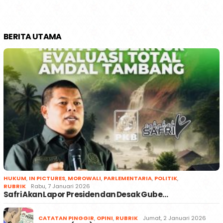
BERITA UTAMA
HUKUM
,
IN PICTURES
,
MOROWALI
,
PARLEMENTARIA
,
POLITIK
,
RUBRIK
Rabu, 7 Januari 2026
Safri Akan Lapor Presiden dan Desak Gube…
CATATAN PINGGIR
,
OPINI
,
RUBRIK
Jumat, 2 Januari 2026