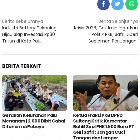
Navigasi
Berita sebelumnya
Berita Selanjutnya
Industri Battery Teknologi
Krisis 2026; Cak Imin Ingatkan
pos
Hijau Siap Investasi Rp30
Politik PKB, Safri Diberi
Triliun di Kota Palu
Suplemen Perjuangan
BERITA TERKAIT
Gerakan Kelurahan Palu
Ketua Fraksi PKB DPRD
Menanam | 2.000 Bibit Cabai
Sulteng Kritik Komentar
Ditanam di Poboya
Bahlil Soal PHK 1.900 Buru PT
GNI | Safri : Jangan Cuci
Tangan dan Lempar