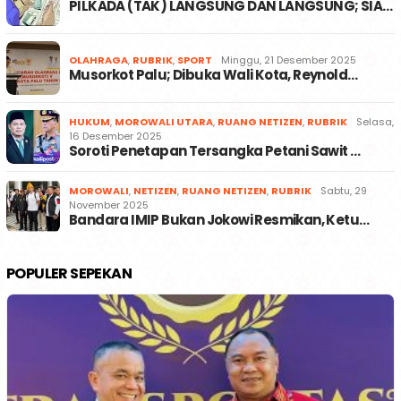
PILKADA (TAK) LANGSUNG DAN LANGSUNG; SIA…
OLAHRAGA
,
RUBRIK
,
SPORT
Minggu, 21 Desember 2025
Musorkot Palu; Dibuka Wali Kota, Reynold…
HUKUM
,
MOROWALI UTARA
,
RUANG NETIZEN
,
RUBRIK
Selasa,
16 Desember 2025
Soroti Penetapan Tersangka Petani Sawit …
MOROWALI
,
NETIZEN
,
RUANG NETIZEN
,
RUBRIK
Sabtu, 29
November 2025
Bandara IMIP Bukan Jokowi Resmikan, Ketu…
POPULER SEPEKAN