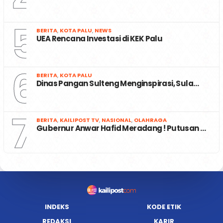
5
BERITA
,
KOTA PALU
,
NEWS
UEA Rencana Investasi di KEK Palu
6
BERITA
,
KOTA PALU
Dinas Pangan Sulteng Menginspirasi, Sula…
7
BERITA
,
KAILIPOST TV
,
NASIONAL
,
OLAHRAGA
Gubernur Anwar Hafid Meradang ! Putusan …
INDEKS
KODE ETIK
REDAKSI
KARIR