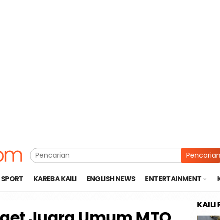
Pencaria
SPORT
KAREBA KAILI
ENGLISH NEWS
ENTERTAINMENT
KAILI
arget Juara Umum MTQ