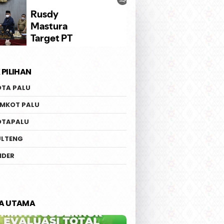
 PILIHAN
OTA PALU
EMKOT PALU
OTAPALU
ULTENG
IDER
TA UTAMA