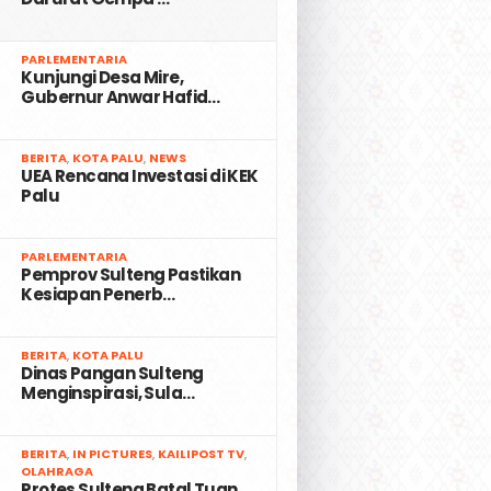
2
PARLEMENTARIA
Kunjungi Desa Mire,
Gubernur Anwar Hafid…
3
BERITA
,
KOTA PALU
,
NEWS
UEA Rencana Investasi di KEK
Palu
4
PARLEMENTARIA
Pemprov Sulteng Pastikan
Kesiapan Penerb…
5
BERITA
,
KOTA PALU
Dinas Pangan Sulteng
Menginspirasi, Sula…
6
BERITA
,
IN PICTURES
,
KAILIPOST TV
,
OLAHRAGA
Protes Sulteng Batal Tuan