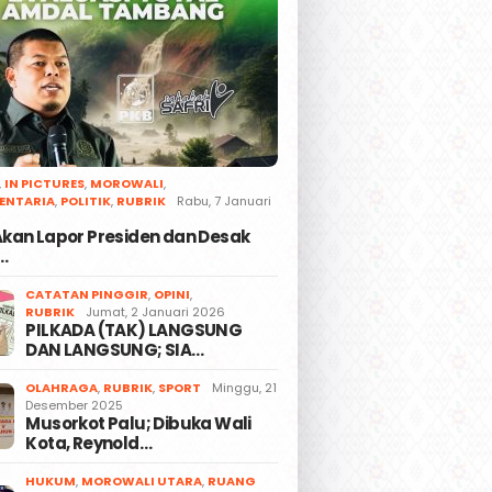
,
IN PICTURES
,
MOROWALI
,
ENTARIA
,
POLITIK
,
RUBRIK
Rabu, 7 Januari
 Akan Lapor Presiden dan Desak
…
CATATAN PINGGIR
,
OPINI
,
RUBRIK
Jumat, 2 Januari 2026
PILKADA (TAK) LANGSUNG
DAN LANGSUNG; SIA…
OLAHRAGA
,
RUBRIK
,
SPORT
Minggu, 21
Desember 2025
Musorkot Palu; Dibuka Wali
Kota, Reynold…
HUKUM
,
MOROWALI UTARA
,
RUANG