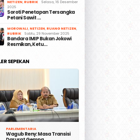
NETIZEN
,
RUBRIK
Selasa, 16 Desember
2025
Soroti Penetapan Tersangka
Petani Sawit …
MOROWALI
,
NETIZEN
,
RUANG NETIZEN
,
RUBRIK
Sabtu, 29 November 2025
Bandara IMIP Bukan Jokowi
Resmikan, Ketu…
LER SEPEKAN
PARLEMENTARIA
Wagub Reny: Masa Transisi
Darurat Gempa …