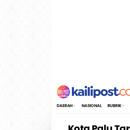
Loncat
tutup
ke
konten
DAERAH
NASIONAL
RUBRIK
Kota Palu T