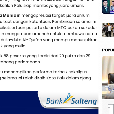
kafilah Palu siap memboyong juara umum.
na Muhidin
mengapresiasi target juara umum
alu taat dengan ketentuan. Pembinaan selama ini
i. Keikutsertaan peserta dalam MTQ bukan sekadar
inkan mengemban amanah untuk membawa nama
adi duta-duta Al-Qur’an yang mampu menunjukkan
k yang mulia.
POPU
58 peserta yang terdiri dari 29 putra dan 29
i cabang perlombaan.
u menampilkan performa terbaik sekaligus
elama ini telah diraih Kota Palu dalam ajang
1