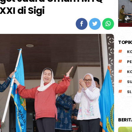
XXI di Sigi
TOPIK
K
P
K
S
SL
BERI