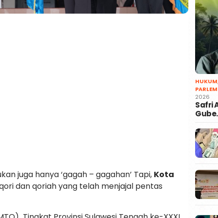
HUKUM
PARLEM
2026
Safri
Gube
ukan juga hanya ‘gagah – gagahan’ Tapi,
Kota
 qori dan qoriah yang telah menjajal pentas
(MTQ) Tingkat Provinsi Sulawesi Tengah ke-XXXI