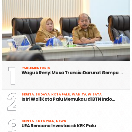
1
PARLEMENTARIA
Wagub Reny: Masa Transisi Darurat Gempa …
2
BERITA
,
BUDAYA
,
KOTA PALU
,
WANITA
,
WISATA
Istri Wali Kota Palu Memukau di BTN Indo…
3
BERITA
,
KOTA PALU
,
NEWS
UEA Rencana Investasi di KEK Palu