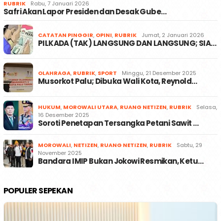
RUBRIK
Rabu, 7 Januari 2026
Safri Akan Lapor Presiden dan Desak Gube…
CATATAN PINGGIR
,
OPINI
,
RUBRIK
Jumat, 2 Januari 2026
PILKADA (TAK) LANGSUNG DAN LANGSUNG; SIA…
OLAHRAGA
,
RUBRIK
,
SPORT
Minggu, 21 Desember 2025
Musorkot Palu; Dibuka Wali Kota, Reynold…
HUKUM
,
MOROWALI UTARA
,
RUANG NETIZEN
,
RUBRIK
Selasa,
16 Desember 2025
Soroti Penetapan Tersangka Petani Sawit …
MOROWALI
,
NETIZEN
,
RUANG NETIZEN
,
RUBRIK
Sabtu, 29
November 2025
Bandara IMIP Bukan Jokowi Resmikan, Ketu…
POPULER SEPEKAN