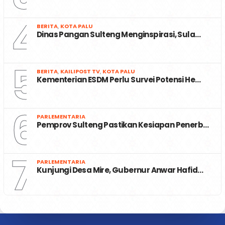
4
BERITA
,
KOTA PALU
Dinas Pangan Sulteng Menginspirasi, Sula…
5
BERITA
,
KAILIPOST TV
,
KOTA PALU
Kementerian ESDM Perlu Survei Potensi He…
6
PARLEMENTARIA
Pemprov Sulteng Pastikan Kesiapan Penerb…
7
PARLEMENTARIA
Kunjungi Desa Mire, Gubernur Anwar Hafid…