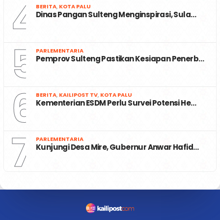
4
BERITA
,
KOTA PALU
Dinas Pangan Sulteng Menginspirasi, Sula…
5
PARLEMENTARIA
Pemprov Sulteng Pastikan Kesiapan Penerb…
6
BERITA
,
KAILIPOST TV
,
KOTA PALU
Kementerian ESDM Perlu Survei Potensi He…
7
PARLEMENTARIA
Kunjungi Desa Mire, Gubernur Anwar Hafid…