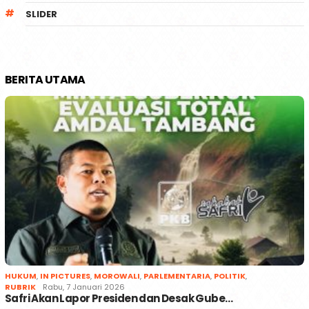
SLIDER
BERITA UTAMA
HUKUM
,
IN PICTURES
,
MOROWALI
,
PARLEMENTARIA
,
POLITIK
,
RUBRIK
Rabu, 7 Januari 2026
Safri Akan Lapor Presiden dan Desak Gube…