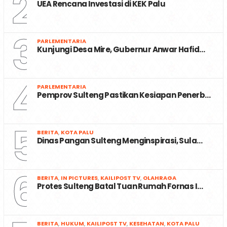
2
UEA Rencana Investasi di KEK Palu
3
PARLEMENTARIA
Kunjungi Desa Mire, Gubernur Anwar Hafid…
4
PARLEMENTARIA
Pemprov Sulteng Pastikan Kesiapan Penerb…
5
BERITA
,
KOTA PALU
Dinas Pangan Sulteng Menginspirasi, Sula…
6
BERITA
,
IN PICTURES
,
KAILIPOST TV
,
OLAHRAGA
Protes Sulteng Batal Tuan Rumah Fornas I…
BERITA
,
HUKUM
,
KAILIPOST TV
,
KESEHATAN
,
KOTA PALU