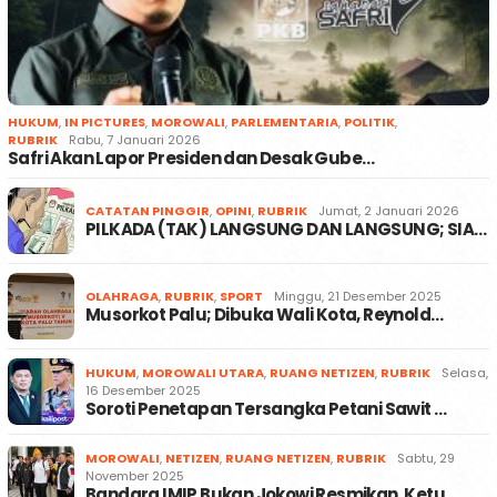
HUKUM
,
IN PICTURES
,
MOROWALI
,
PARLEMENTARIA
,
POLITIK
,
RUBRIK
Rabu, 7 Januari 2026
Safri Akan Lapor Presiden dan Desak Gube…
CATATAN PINGGIR
,
OPINI
,
RUBRIK
Jumat, 2 Januari 2026
PILKADA (TAK) LANGSUNG DAN LANGSUNG; SIA…
OLAHRAGA
,
RUBRIK
,
SPORT
Minggu, 21 Desember 2025
Musorkot Palu; Dibuka Wali Kota, Reynold…
HUKUM
,
MOROWALI UTARA
,
RUANG NETIZEN
,
RUBRIK
Selasa,
16 Desember 2025
Soroti Penetapan Tersangka Petani Sawit …
MOROWALI
,
NETIZEN
,
RUANG NETIZEN
,
RUBRIK
Sabtu, 29
November 2025
Bandara IMIP Bukan Jokowi Resmikan, Ketu…