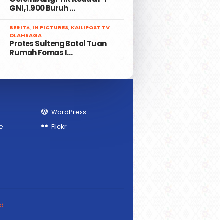
GNI, 1.900 Buruh …
7
BERITA
,
IN PICTURES
,
KAILIPOST TV
,
OLAHRAGA
Protes Sulteng Batal Tuan
Rumah Fornas I…
WordPress
e
Flickr
ed