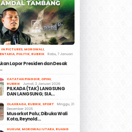
,
IN PICTURES
,
MOROWALI
,
ENTARIA
,
POLITIK
,
RUBRIK
Rabu, 7 Januari
 Akan Lapor Presiden dan Desak
…
CATATAN PINGGIR
,
OPINI
,
RUBRIK
Jumat, 2 Januari 2026
PILKADA (TAK) LANGSUNG
DAN LANGSUNG; SIA…
OLAHRAGA
,
RUBRIK
,
SPORT
Minggu, 21
Desember 2025
Musorkot Palu; Dibuka Wali
Kota, Reynold…
HUKUM
,
MOROWALI UTARA
,
RUANG