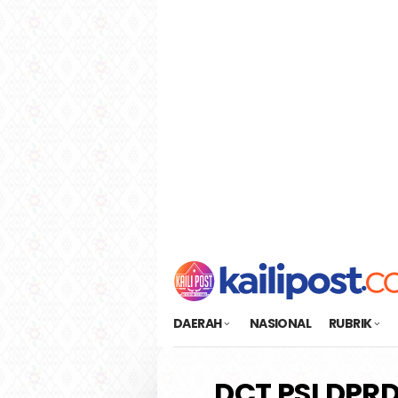
Loncat
tutup
ke
konten
DAERAH
NASIONAL
RUBRIK
DCT PSI DPR