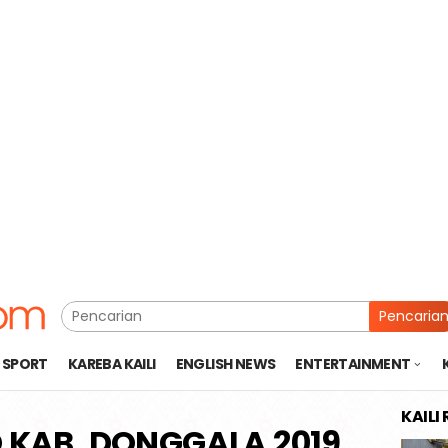
Pencaria
SPORT
KAREBA KAILI
ENGLISH NEWS
ENTERTAINMENT
KAILI
D KAB. DONGGALA 2019