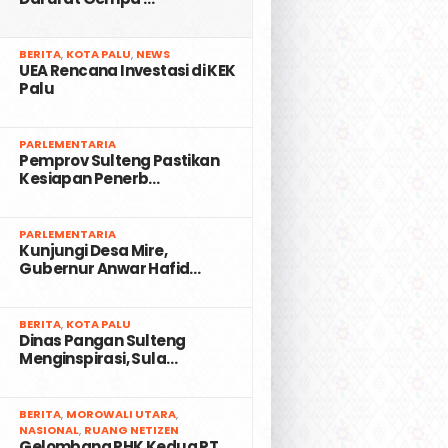
2
BERITA
,
KOTA PALU
,
NEWS
UEA Rencana Investasi di KEK
Palu
3
PARLEMENTARIA
Pemprov Sulteng Pastikan
Kesiapan Penerb…
4
PARLEMENTARIA
Kunjungi Desa Mire,
Gubernur Anwar Hafid…
5
BERITA
,
KOTA PALU
Dinas Pangan Sulteng
Menginspirasi, Sula…
6
BERITA
,
MOROWALI UTARA
,
NASIONAL
,
RUANG NETIZEN
Gelombang PHK Kedua PT