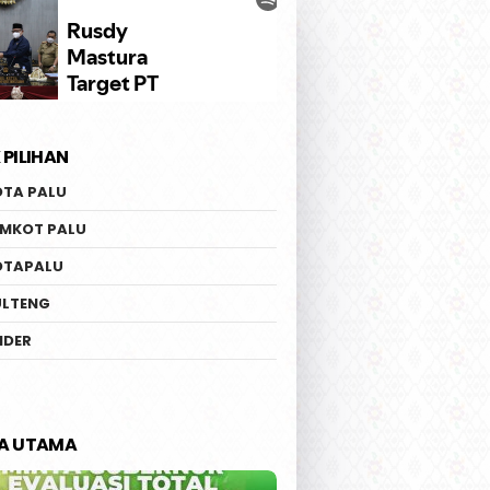
 PILIHAN
OTA PALU
EMKOT PALU
OTAPALU
ULTENG
IDER
TA UTAMA