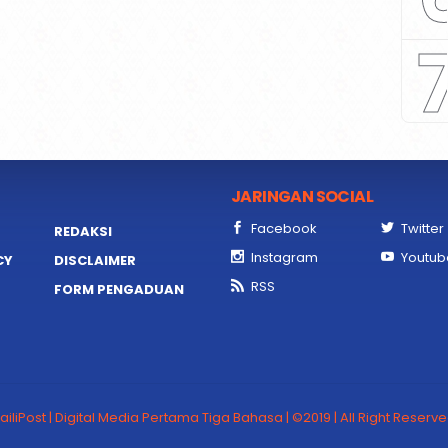
JARINGAN SOCIAL
Facebook
Twitter
REDAKSI
Instagram
Youtub
CY
DISCLAIMER
RSS
FORM PENGADUAN
ailiPost | Digital Media Pertama Tiga Bahasa | ©2019 | All Right Reserv