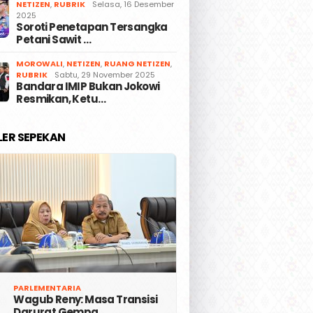
NETIZEN
,
RUBRIK
Selasa, 16 Desember
2025
Soroti Penetapan Tersangka
Petani Sawit …
MOROWALI
,
NETIZEN
,
RUANG NETIZEN
,
RUBRIK
Sabtu, 29 November 2025
Bandara IMIP Bukan Jokowi
Resmikan, Ketu…
LER SEPEKAN
PARLEMENTARIA
Wagub Reny: Masa Transisi
Darurat Gempa …