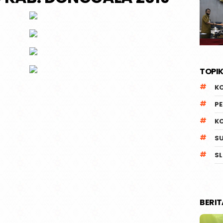
TOPIK
K
P
K
S
SL
BERI