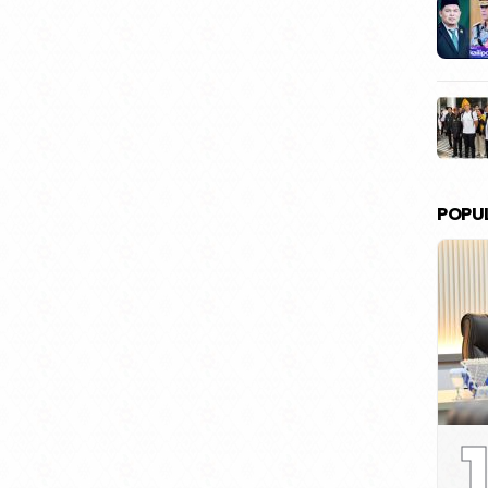
POPU
1