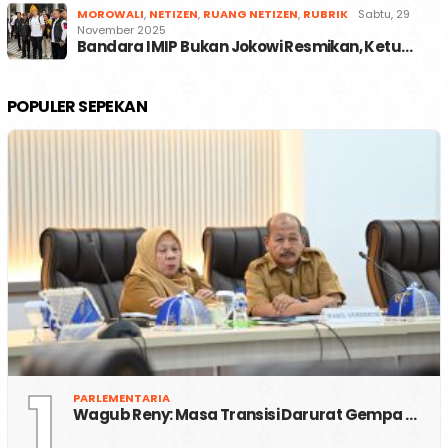
MOROWALI
,
NETIZEN
,
RUANG NETIZEN
,
RUBRIK
Sabtu, 29
November 2025
Bandara IMIP Bukan Jokowi Resmikan, Ketu…
POPULER SEPEKAN
1
PARLEMENTARIA
Wagub Reny: Masa Transisi Darurat Gempa …