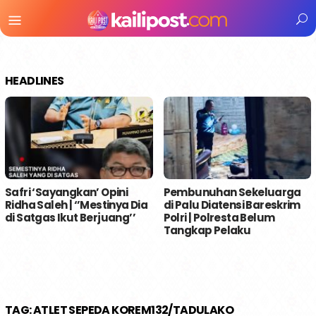
Menu
Mobile
HEADLINES
Safri ‘Sayangkan’ Opini
Pembunuhan Sekeluarga
Ridha Saleh | ‘’Mestinya Dia
di Palu Diatensi Bareskrim
di Satgas Ikut Berjuang’’
Polri | Polresta Belum
Tangkap Pelaku
TAG:
ATLET SEPEDA KOREM132/TADULAKO