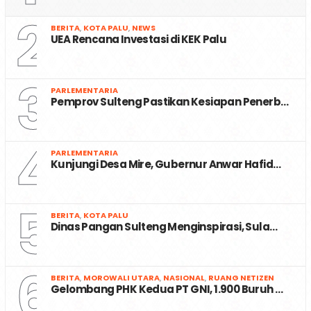
2
BERITA
,
KOTA PALU
,
NEWS
UEA Rencana Investasi di KEK Palu
3
PARLEMENTARIA
Pemprov Sulteng Pastikan Kesiapan Penerb…
4
PARLEMENTARIA
Kunjungi Desa Mire, Gubernur Anwar Hafid…
5
BERITA
,
KOTA PALU
Dinas Pangan Sulteng Menginspirasi, Sula…
6
BERITA
,
MOROWALI UTARA
,
NASIONAL
,
RUANG NETIZEN
Gelombang PHK Kedua PT GNI, 1.900 Buruh …