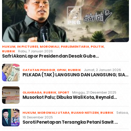
HUKUM
,
IN PICTURES
,
MOROWALI
,
PARLEMENTARIA
,
POLITIK
,
RUBRIK
Rabu, 7 Januari 2026
Safri Akan Lapor Presiden dan Desak Gube…
CATATAN PINGGIR
,
OPINI
,
RUBRIK
Jumat, 2 Januari 2026
PILKADA (TAK) LANGSUNG DAN LANGSUNG; SIA…
OLAHRAGA
,
RUBRIK
,
SPORT
Minggu, 21 Desember 2025
Musorkot Palu; Dibuka Wali Kota, Reynold…
HUKUM
,
MOROWALI UTARA
,
RUANG NETIZEN
,
RUBRIK
Selasa,
16 Desember 2025
Soroti Penetapan Tersangka Petani Sawit …