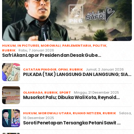
HUKUM
,
IN PICTURES
,
MOROWALI
,
PARLEMENTARIA
,
POLITIK
,
RUBRIK
Rabu, 7 Januari 2026
Safri Akan Lapor Presiden dan Desak Gube…
CATATAN PINGGIR
,
OPINI
,
RUBRIK
Jumat, 2 Januari 2026
PILKADA (TAK) LANGSUNG DAN LANGSUNG; SIA…
OLAHRAGA
,
RUBRIK
,
SPORT
Minggu, 21 Desember 2025
Musorkot Palu; Dibuka Wali Kota, Reynold…
HUKUM
,
MOROWALI UTARA
,
RUANG NETIZEN
,
RUBRIK
Selasa,
16 Desember 2025
Soroti Penetapan Tersangka Petani Sawit …