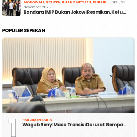
MOROWALI
,
NETIZEN
,
RUANG NETIZEN
,
RUBRIK
Sabtu, 29
November 2025
Bandara IMIP Bukan Jokowi Resmikan, Ketu…
POPULER SEPEKAN
1
PARLEMENTARIA
Wagub Reny: Masa Transisi Darurat Gempa …