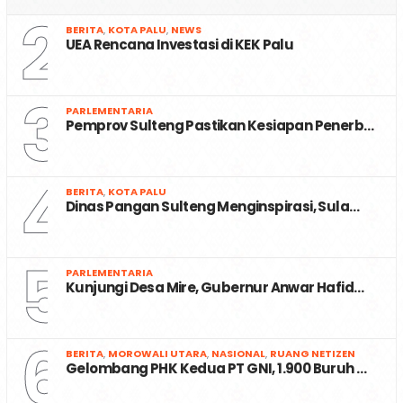
2
BERITA
,
KOTA PALU
,
NEWS
UEA Rencana Investasi di KEK Palu
3
PARLEMENTARIA
Pemprov Sulteng Pastikan Kesiapan Penerb…
4
BERITA
,
KOTA PALU
Dinas Pangan Sulteng Menginspirasi, Sula…
5
PARLEMENTARIA
Kunjungi Desa Mire, Gubernur Anwar Hafid…
6
BERITA
,
MOROWALI UTARA
,
NASIONAL
,
RUANG NETIZEN
Gelombang PHK Kedua PT GNI, 1.900 Buruh …