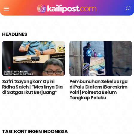
Menu
Mobile
HEADLINES
Safri ‘Sayangkan’ Opini
Pembunuhan Sekeluarga
Ridha Saleh | ‘’Mestinya Dia
di Palu Diatensi Bareskrim
di Satgas Ikut Berjuang’’
Polri | Polresta Belum
Tangkap Pelaku
TAG:
KONTINGEN INDONESIA