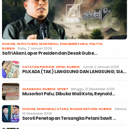
HUKUM
,
IN PICTURES
,
MOROWALI
,
PARLEMENTARIA
,
POLITIK
,
RUBRIK
Rabu, 7 Januari 2026
Safri Akan Lapor Presiden dan Desak Gube…
CATATAN PINGGIR
,
OPINI
,
RUBRIK
Jumat, 2 Januari 2026
PILKADA (TAK) LANGSUNG DAN LANGSUNG; SIA…
OLAHRAGA
,
RUBRIK
,
SPORT
Minggu, 21 Desember 2025
Musorkot Palu; Dibuka Wali Kota, Reynold…
HUKUM
,
MOROWALI UTARA
,
RUANG NETIZEN
,
RUBRIK
Selasa,
16 Desember 2025
Soroti Penetapan Tersangka Petani Sawit …