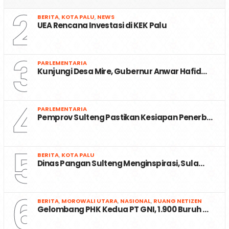
2
BERITA
,
KOTA PALU
,
NEWS
UEA Rencana Investasi di KEK Palu
3
PARLEMENTARIA
Kunjungi Desa Mire, Gubernur Anwar Hafid…
4
PARLEMENTARIA
Pemprov Sulteng Pastikan Kesiapan Penerb…
5
BERITA
,
KOTA PALU
Dinas Pangan Sulteng Menginspirasi, Sula…
6
BERITA
,
MOROWALI UTARA
,
NASIONAL
,
RUANG NETIZEN
Gelombang PHK Kedua PT GNI, 1.900 Buruh …