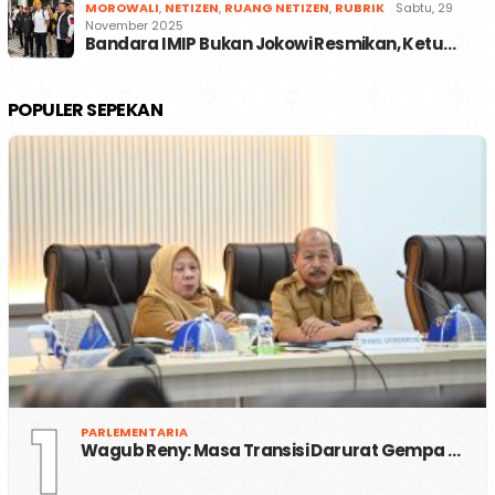
MOROWALI
,
NETIZEN
,
RUANG NETIZEN
,
RUBRIK
Sabtu, 29
November 2025
Bandara IMIP Bukan Jokowi Resmikan, Ketu…
POPULER SEPEKAN
1
PARLEMENTARIA
Wagub Reny: Masa Transisi Darurat Gempa …