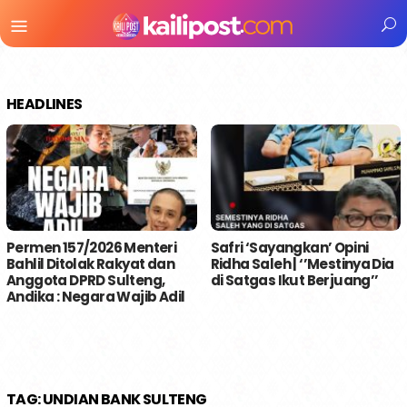
Menu
Mobile
HEADLINES
Permen 157/2026 Menteri
Safri ‘Sayangkan’ Opini
Bahlil Ditolak Rakyat dan
Ridha Saleh | ‘’Mestinya Dia
Anggota DPRD Sulteng,
di Satgas Ikut Berjuang’’
Andika : Negara Wajib Adil
TAG:
UNDIAN BANK SULTENG