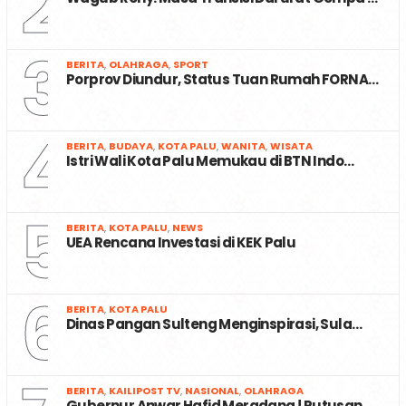
2
3
BERITA
,
OLAHRAGA
,
SPORT
Porprov Diundur, Status Tuan Rumah FORNA…
4
BERITA
,
BUDAYA
,
KOTA PALU
,
WANITA
,
WISATA
Istri Wali Kota Palu Memukau di BTN Indo…
5
BERITA
,
KOTA PALU
,
NEWS
UEA Rencana Investasi di KEK Palu
6
BERITA
,
KOTA PALU
Dinas Pangan Sulteng Menginspirasi, Sula…
BERITA
,
KAILIPOST TV
,
NASIONAL
,
OLAHRAGA
Gubernur Anwar Hafid Meradang ! Putusan …