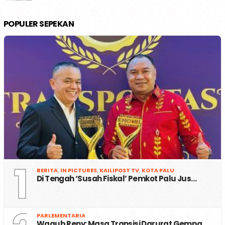
POPULER SEPEKAN
1
BERITA
,
IN PICTURES
,
KAILIPOST TV
,
KOTA PALU
Di Tengah ‘Susah Fiskal’ Pemkot Palu Jus…
PARLEMENTARIA
Wagub Reny: Masa Transisi Darurat Gempa …