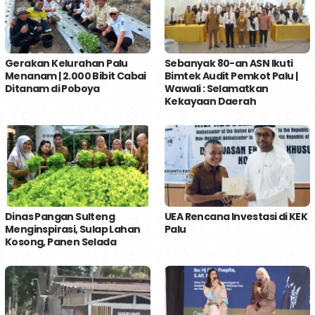
Gerakan Kelurahan Palu
Sebanyak 80-an ASN Ikuti
Menanam | 2.000 Bibit Cabai
Bimtek Audit Pemkot Palu |
Ditanam di Poboya
Wawali : Selamatkan
Kekayaan Daerah
Dinas Pangan Sulteng
UEA Rencana Investasi di KEK
Menginspirasi, Sulap Lahan
Palu
Kosong, Panen Selada