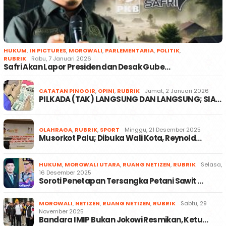
HUKUM
,
IN PICTURES
,
MOROWALI
,
PARLEMENTARIA
,
POLITIK
,
RUBRIK
Rabu, 7 Januari 2026
Safri Akan Lapor Presiden dan Desak Gube…
CATATAN PINGGIR
,
OPINI
,
RUBRIK
Jumat, 2 Januari 2026
PILKADA (TAK) LANGSUNG DAN LANGSUNG; SIA…
OLAHRAGA
,
RUBRIK
,
SPORT
Minggu, 21 Desember 2025
Musorkot Palu; Dibuka Wali Kota, Reynold…
HUKUM
,
MOROWALI UTARA
,
RUANG NETIZEN
,
RUBRIK
Selasa,
16 Desember 2025
Soroti Penetapan Tersangka Petani Sawit …
MOROWALI
,
NETIZEN
,
RUANG NETIZEN
,
RUBRIK
Sabtu, 29
November 2025
Bandara IMIP Bukan Jokowi Resmikan, Ketu…