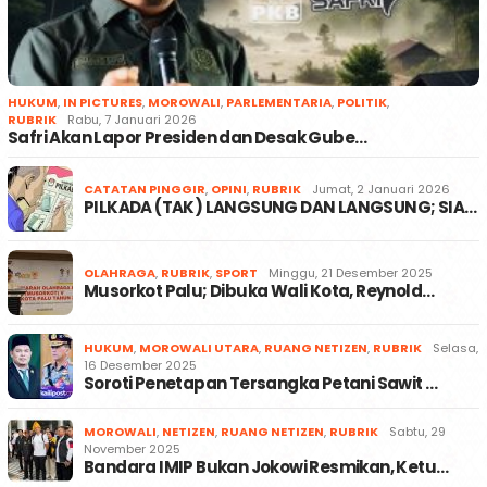
HUKUM
,
IN PICTURES
,
MOROWALI
,
PARLEMENTARIA
,
POLITIK
,
RUBRIK
Rabu, 7 Januari 2026
Safri Akan Lapor Presiden dan Desak Gube…
CATATAN PINGGIR
,
OPINI
,
RUBRIK
Jumat, 2 Januari 2026
PILKADA (TAK) LANGSUNG DAN LANGSUNG; SIA…
OLAHRAGA
,
RUBRIK
,
SPORT
Minggu, 21 Desember 2025
Musorkot Palu; Dibuka Wali Kota, Reynold…
HUKUM
,
MOROWALI UTARA
,
RUANG NETIZEN
,
RUBRIK
Selasa,
16 Desember 2025
Soroti Penetapan Tersangka Petani Sawit …
MOROWALI
,
NETIZEN
,
RUANG NETIZEN
,
RUBRIK
Sabtu, 29
November 2025
Bandara IMIP Bukan Jokowi Resmikan, Ketu…