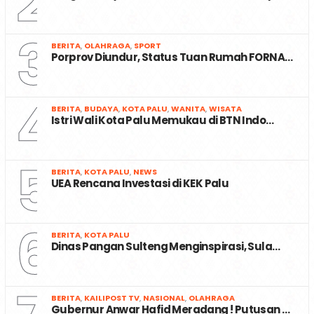
2
3
BERITA
,
OLAHRAGA
,
SPORT
Porprov Diundur, Status Tuan Rumah FORNA…
4
BERITA
,
BUDAYA
,
KOTA PALU
,
WANITA
,
WISATA
Istri Wali Kota Palu Memukau di BTN Indo…
5
BERITA
,
KOTA PALU
,
NEWS
UEA Rencana Investasi di KEK Palu
6
BERITA
,
KOTA PALU
Dinas Pangan Sulteng Menginspirasi, Sula…
BERITA
,
KAILIPOST TV
,
NASIONAL
,
OLAHRAGA
Gubernur Anwar Hafid Meradang ! Putusan …