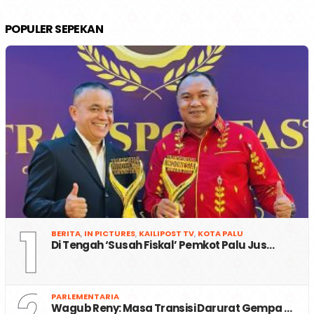
POPULER SEPEKAN
1
BERITA
,
IN PICTURES
,
KAILIPOST TV
,
KOTA PALU
Di Tengah ‘Susah Fiskal’ Pemkot Palu Jus…
PARLEMENTARIA
Wagub Reny: Masa Transisi Darurat Gempa …