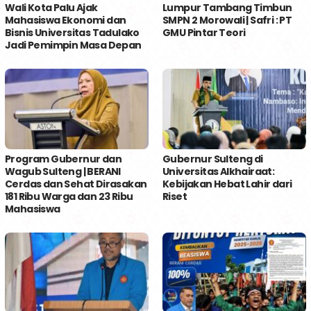
Wali Kota Palu Ajak
Lumpur Tambang Timbun
Mahasiswa Ekonomi dan
SMPN 2 Morowali | Safri : PT
Bisnis Universitas Tadulako
GMU Pintar Teori
Jadi Pemimpin Masa Depan
Program Gubernur dan
Gubernur Sulteng di
Wagub Sulteng | BERANI
Universitas Alkhairaat:
Cerdas dan Sehat Dirasakan
Kebijakan Hebat Lahir dari
181 Ribu Warga dan 23 Ribu
Riset
Mahasiswa