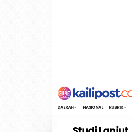
Loncat
tutup
ke
konten
DAERAH
NASIONAL
RUBRIK
Studi Lanjut