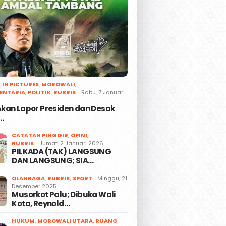
,
IN PICTURES
,
MOROWALI
,
ENTARIA
,
POLITIK
,
RUBRIK
Rabu, 7 Januari
 Akan Lapor Presiden dan Desak
…
CATATAN PINGGIR
,
OPINI
,
RUBRIK
Jumat, 2 Januari 2026
PILKADA (TAK) LANGSUNG
DAN LANGSUNG; SIA…
OLAHRAGA
,
RUBRIK
,
SPORT
Minggu, 21
Desember 2025
Musorkot Palu; Dibuka Wali
Kota, Reynold…
HUKUM
,
MOROWALI UTARA
,
RUANG