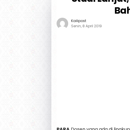
Bah
Kailipost
Senin, 8 April 2019
PARA
Dosen yang ada di lingkup 