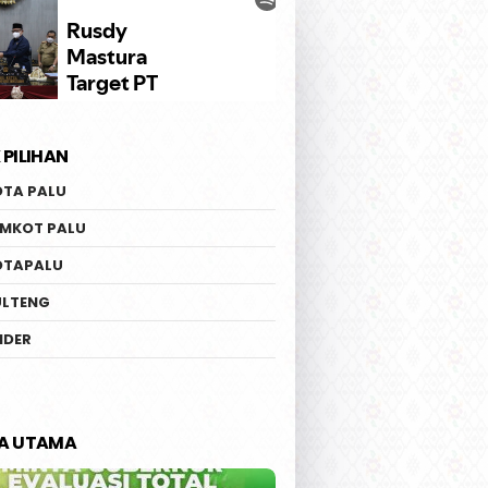
 PILIHAN
OTA PALU
EMKOT PALU
OTAPALU
ULTENG
IDER
TA UTAMA