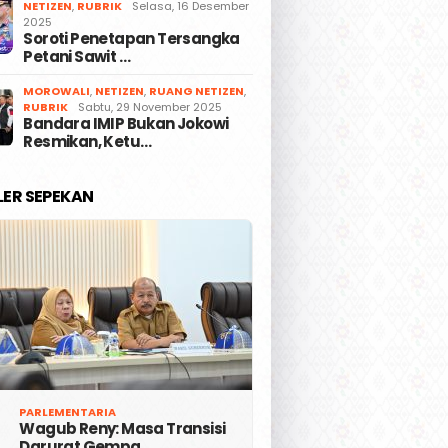
NETIZEN
,
RUBRIK
Selasa, 16 Desember
2025
Soroti Penetapan Tersangka
Petani Sawit …
MOROWALI
,
NETIZEN
,
RUANG NETIZEN
,
RUBRIK
Sabtu, 29 November 2025
Bandara IMIP Bukan Jokowi
Resmikan, Ketu…
LER SEPEKAN
PARLEMENTARIA
Wagub Reny: Masa Transisi
Darurat Gempa …