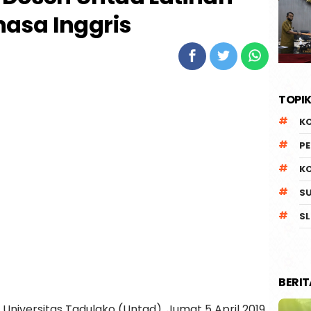
asa Inggris
TOPIK
K
P
K
S
SL
BERI
Universitas Tadulako (Untad), Jumat 5 April 2019,