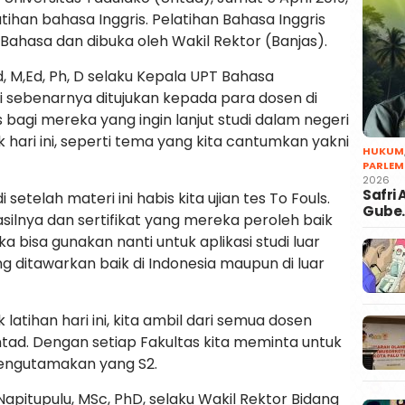
an bahasa Inggris. Pelatihan Bahasa Inggris
Bahasa dan dibuka oleh Wakil Rektor (Banjas).
, M,Ed, Ph, D selaku Kepala UPT Bahasa
ni sebenarnya ditujukan kepada para dosen di
 bagi mereka yang ingin lanjut studi dalam negeri
 hari ini, seperti tema yang kita cantumkan yakni
HUKUM
PARLEM
2026
Safri
 setelah materi ini habis kita ujian tes To Fouls.
Gube
silnya dan sertifikat yang mereka peroleh baik
ka bisa gunakan nanti untuk aplikasi studi luar
ng ditawarkan baik di Indonesia maupun di luar
latihan hari ini, kita ambil dari semua dosen
Untad. Dengan setiap Fakultas kita meminta untuk
engutamakan yang S2.
pitupulu, MSc, PhD, selaku Wakil Rektor Bidang