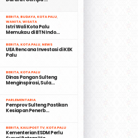
2
BERITA
,
BUDAYA
,
KOTA PALU
,
WANITA
,
WISATA
Istri Wali Kota Palu
Memukau di BTN Indo…
3
BERITA
,
KOTA PALU
,
NEWS
UEA Rencana Investasi di KEK
Palu
4
BERITA
,
KOTA PALU
Dinas Pangan Sulteng
Menginspirasi, Sula…
5
PARLEMENTARIA
Pemprov Sulteng Pastikan
Kesiapan Penerb…
6
BERITA
,
KAILIPOST TV
,
KOTA PALU
Kementerian ESDM Perlu