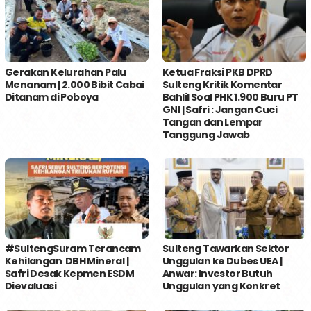
Gerakan Kelurahan Palu
Ketua Fraksi PKB DPRD
Menanam | 2.000 Bibit Cabai
Sulteng Kritik Komentar
Ditanam di Poboya
Bahlil Soal PHK 1.900 Buru PT
GNI | Safri : Jangan Cuci
Tangan dan Lempar
Tanggung Jawab
#SultengSuram Terancam
Sulteng Tawarkan Sektor
Kehilangan DBH Mineral |
Unggulan ke Dubes UEA |
Safri Desak Kepmen ESDM
Anwar: Investor Butuh
Dievaluasi
Unggulan yang Konkret