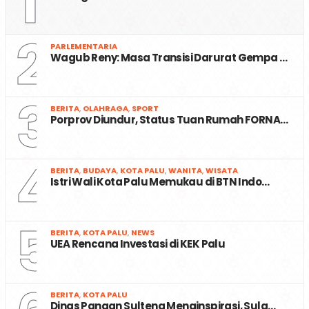
1
2
PARLEMENTARIA
Wagub Reny: Masa Transisi Darurat Gempa …
3
BERITA
,
OLAHRAGA
,
SPORT
Porprov Diundur, Status Tuan Rumah FORNA…
4
BERITA
,
BUDAYA
,
KOTA PALU
,
WANITA
,
WISATA
Istri Wali Kota Palu Memukau di BTN Indo…
5
BERITA
,
KOTA PALU
,
NEWS
UEA Rencana Investasi di KEK Palu
BERITA
,
KOTA PALU
Dinas Pangan Sulteng Menginspirasi, Sula…