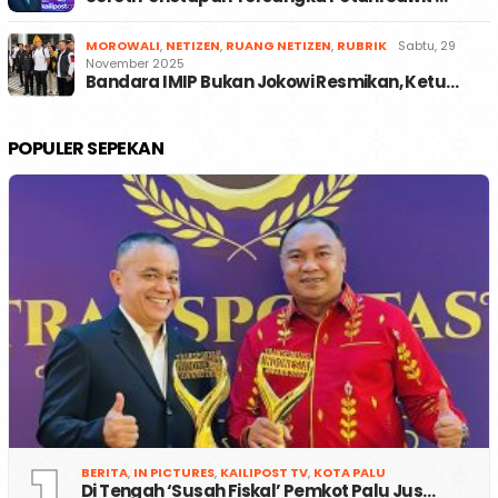
MOROWALI
,
NETIZEN
,
RUANG NETIZEN
,
RUBRIK
Sabtu, 29
November 2025
Bandara IMIP Bukan Jokowi Resmikan, Ketu…
POPULER SEPEKAN
BERITA
,
IN PICTURES
,
KAILIPOST TV
,
KOTA PALU
Di Tengah ‘Susah Fiskal’ Pemkot Palu Jus…