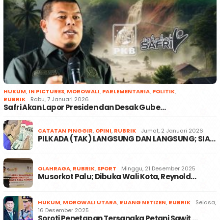
HUKUM
,
IN PICTURES
,
MOROWALI
,
PARLEMENTARIA
,
POLITIK
,
RUBRIK
Rabu, 7 Januari 2026
Safri Akan Lapor Presiden dan Desak Gube…
CATATAN PINGGIR
,
OPINI
,
RUBRIK
Jumat, 2 Januari 2026
PILKADA (TAK) LANGSUNG DAN LANGSUNG; SIA…
OLAHRAGA
,
RUBRIK
,
SPORT
Minggu, 21 Desember 2025
Musorkot Palu; Dibuka Wali Kota, Reynold…
HUKUM
,
MOROWALI UTARA
,
RUANG NETIZEN
,
RUBRIK
Selasa,
16 Desember 2025
Soroti Penetapan Tersangka Petani Sawit …