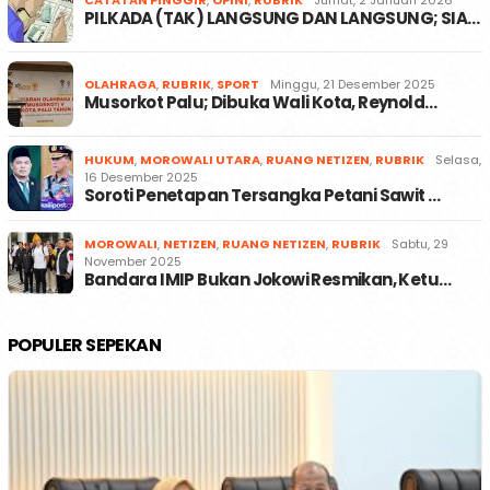
CATATAN PINGGIR
,
OPINI
,
RUBRIK
Jumat, 2 Januari 2026
PILKADA (TAK) LANGSUNG DAN LANGSUNG; SIA…
OLAHRAGA
,
RUBRIK
,
SPORT
Minggu, 21 Desember 2025
Musorkot Palu; Dibuka Wali Kota, Reynold…
HUKUM
,
MOROWALI UTARA
,
RUANG NETIZEN
,
RUBRIK
Selasa,
16 Desember 2025
Soroti Penetapan Tersangka Petani Sawit …
MOROWALI
,
NETIZEN
,
RUANG NETIZEN
,
RUBRIK
Sabtu, 29
November 2025
Bandara IMIP Bukan Jokowi Resmikan, Ketu…
POPULER SEPEKAN