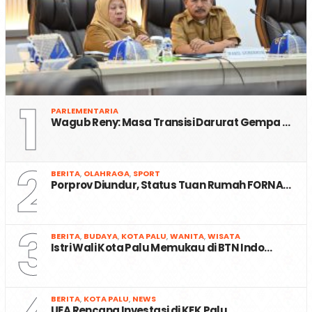
1
PARLEMENTARIA
Wagub Reny: Masa Transisi Darurat Gempa …
2
BERITA
,
OLAHRAGA
,
SPORT
Porprov Diundur, Status Tuan Rumah FORNA…
3
BERITA
,
BUDAYA
,
KOTA PALU
,
WANITA
,
WISATA
Istri Wali Kota Palu Memukau di BTN Indo…
BERITA
,
KOTA PALU
,
NEWS
UEA Rencana Investasi di KEK Palu