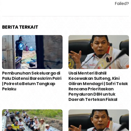
pos
Failed?
BERITA TERKAIT
Pembunuhan Sekeluarga di
Usai Menteri Bahlil
Palu Diatensi Bareskrim Polri
Kecewakan Sulteng, Kini
| Polresta Belum Tangkap
Giliran Mendagri | Safri Tolak
Pelaku
Rencana Prioritaskan
Penyaluran DBH untuk
Daerah Tertekan Fiskal