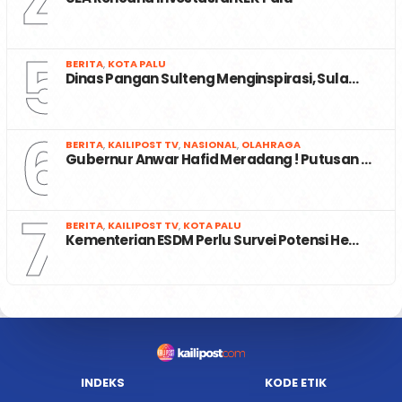
4
5
BERITA
,
KOTA PALU
Dinas Pangan Sulteng Menginspirasi, Sula…
6
BERITA
,
KAILIPOST TV
,
NASIONAL
,
OLAHRAGA
Gubernur Anwar Hafid Meradang ! Putusan …
7
BERITA
,
KAILIPOST TV
,
KOTA PALU
Kementerian ESDM Perlu Survei Potensi He…
INDEKS
KODE ETIK