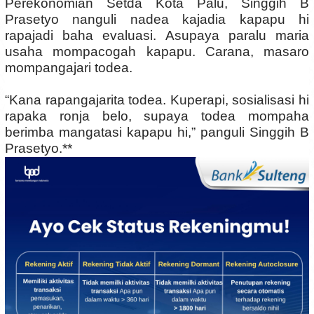
Perekonomian Setda Kota Palu, Singgih B
Prasetyo nanguli nadea kajadia kapapu hi
rapajadi baha evaluasi. Asupaya paralu maria
usaha mompacogah kapapu. Carana, masaro
mompangajari todea.
“Kana rapangajarita todea. Kuperapi, sosialisasi hi
rapaka ronja belo, supaya todea mompaha
berimba mangatasi kapapu hi,” panguli Singgih B
Prasetyo.**