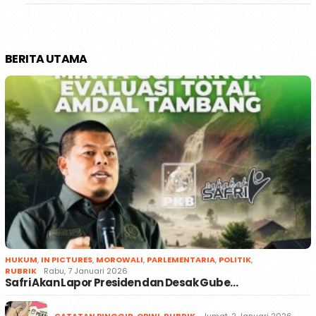
BERITA UTAMA
HUKUM
,
IN PICTURES
,
MOROWALI
,
PARLEMENTARIA
,
POLITIK
,
RUBRIK
Rabu, 7 Januari 2026
Safri Akan Lapor Presiden dan Desak Gube…