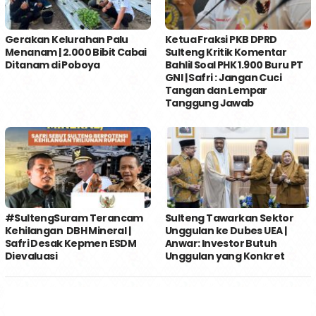
Gerakan Kelurahan Palu
Ketua Fraksi PKB DPRD
Menanam | 2.000 Bibit Cabai
Sulteng Kritik Komentar
Ditanam di Poboya
Bahlil Soal PHK 1.900 Buru PT
GNI | Safri : Jangan Cuci
Tangan dan Lempar
Tanggung Jawab
#SultengSuram Terancam
Sulteng Tawarkan Sektor
Kehilangan DBH Mineral |
Unggulan ke Dubes UEA |
Safri Desak Kepmen ESDM
Anwar: Investor Butuh
Dievaluasi
Unggulan yang Konkret