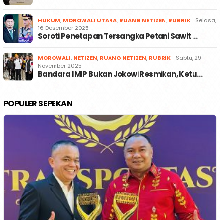
HUKUM
,
MOROWALI UTARA
,
RUANG NETIZEN
,
RUBRIK
Selasa,
16 Desember 2025
Soroti Penetapan Tersangka Petani Sawit …
MOROWALI
,
NETIZEN
,
RUANG NETIZEN
,
RUBRIK
Sabtu, 29
November 2025
Bandara IMIP Bukan Jokowi Resmikan, Ketu…
POPULER SEPEKAN