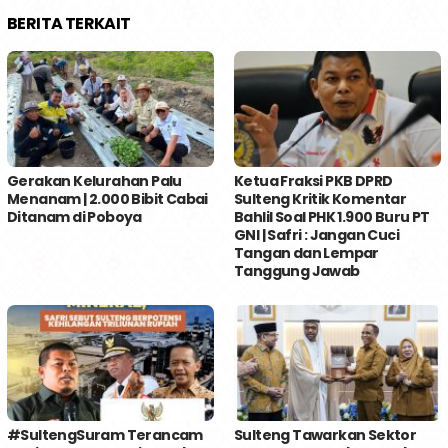
BERITA TERKAIT
Gerakan Kelurahan Palu
Ketua Fraksi PKB DPRD
Menanam | 2.000 Bibit Cabai
Sulteng Kritik Komentar
Ditanam di Poboya
Bahlil Soal PHK 1.900 Buru PT
GNI | Safri : Jangan Cuci
Tangan dan Lempar
Tanggung Jawab
#SultengSuram Terancam
Sulteng Tawarkan Sektor