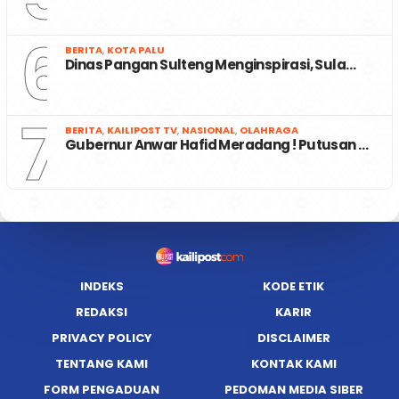
6
BERITA
,
KOTA PALU
Dinas Pangan Sulteng Menginspirasi, Sula…
7
BERITA
,
KAILIPOST TV
,
NASIONAL
,
OLAHRAGA
Gubernur Anwar Hafid Meradang ! Putusan …
INDEKS
KODE ETIK
REDAKSI
KARIR
PRIVACY POLICY
DISCLAIMER
TENTANG KAMI
KONTAK KAMI
FORM PENGADUAN
PEDOMAN MEDIA SIBER