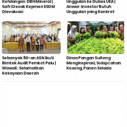
Kehilangan DBH Mineral |
Unggulan ke Dubes UEA |
Safri Desak Kepmen ESDM
Anwar: Investor Butuh
Dievaluasi
Unggulan yang Konkret
Sebanyak 80-an ASN Ikuti
Dinas Pangan Sulteng
Bimtek Audit Pemkot Palu |
Menginspirasi, Sulap Lahan
Wawali : Selamatkan
Kosong, Panen Selada
Kekayaan Daerah