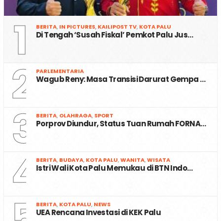
1
BERITA
,
IN PICTURES
,
KAILIPOST TV
,
KOTA PALU
Di Tengah ‘Susah Fiskal’ Pemkot Palu Jus…
2
PARLEMENTARIA
Wagub Reny: Masa Transisi Darurat Gempa …
3
BERITA
,
OLAHRAGA
,
SPORT
Porprov Diundur, Status Tuan Rumah FORNA…
4
BERITA
,
BUDAYA
,
KOTA PALU
,
WANITA
,
WISATA
Istri Wali Kota Palu Memukau di BTN Indo…
5
BERITA
,
KOTA PALU
,
NEWS
UEA Rencana Investasi di KEK Palu