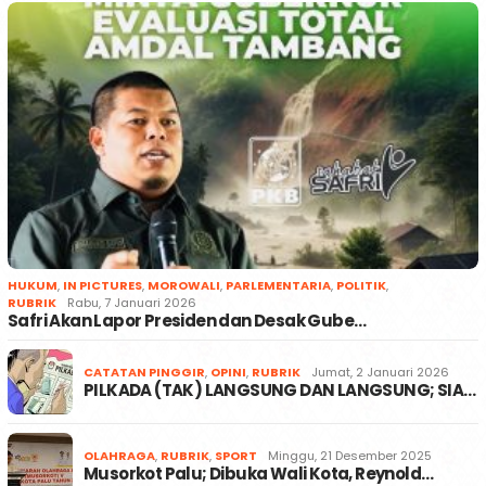
HUKUM
,
IN PICTURES
,
MOROWALI
,
PARLEMENTARIA
,
POLITIK
,
RUBRIK
Rabu, 7 Januari 2026
Safri Akan Lapor Presiden dan Desak Gube…
CATATAN PINGGIR
,
OPINI
,
RUBRIK
Jumat, 2 Januari 2026
PILKADA (TAK) LANGSUNG DAN LANGSUNG; SIA…
OLAHRAGA
,
RUBRIK
,
SPORT
Minggu, 21 Desember 2025
Musorkot Palu; Dibuka Wali Kota, Reynold…