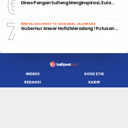
6
Dinas Pangan Sulteng Menginspirasi, Sula…
7
BERITA
,
KAILIPOST TV
,
NASIONAL
,
OLAHRAGA
Gubernur Anwar Hafid Meradang ! Putusan …
INDEKS
KODE ETIK
REDAKSI
KARIR
PRIVACY POLICY
DISCLAIMER
TENTANG KAMI
KONTAK KAMI
FORM PENGADUAN
PEDOMAN MEDIA SIBER
JARINGAN SOCIAL
Facebook
Twitter