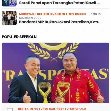
Soroti Penetapan Tersangka Petani Sawit …
MOROWALI
,
NETIZEN
,
RUANG NETIZEN
,
RUBRIK
Sabtu, 29
November 2025
Bandara IMIP Bukan Jokowi Resmikan, Ketu…
POPULER SEPEKAN
BERITA
,
IN PICTURES
,
KAILIPOST TV
,
KOTA PALU