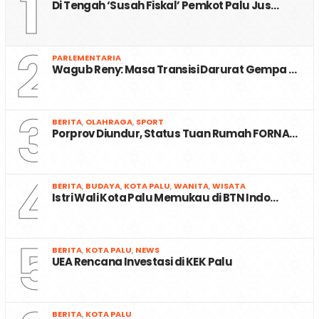
1
Di Tengah ‘Susah Fiskal’ Pemkot Palu Jus…
2
PARLEMENTARIA
Wagub Reny: Masa Transisi Darurat Gempa …
3
BERITA
,
OLAHRAGA
,
SPORT
Porprov Diundur, Status Tuan Rumah FORNA…
4
BERITA
,
BUDAYA
,
KOTA PALU
,
WANITA
,
WISATA
Istri Wali Kota Palu Memukau di BTN Indo…
5
BERITA
,
KOTA PALU
,
NEWS
UEA Rencana Investasi di KEK Palu
BERITA
,
KOTA PALU