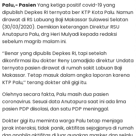
Palu,- Pasien
Yang ketiga positif covid-19 yang
dipublish Depkes RI ternyata ber KTP Kota Palu. Namun
dirawat di RS Labuang Baji Makassar Sulawesi Selatan
(30/03/2020). Demikian keterangan Direktur RSU
Anutapura Palu, drg Heri Mulyadi kepada redaksi
sebelum magrib malam ini.
‘’Benar yang dipublis Depkes RI, tapi setelah
dikonfirmasi ibu dokter Reny Lamadjido direktur Undata
ternyata pasien dirawat di rumah sakit Labuan Baji
Makassar. Tetap masuk dalam angka laporan karena
KTP Palu,’’ terang dokter ahli gigi itu.
Olehnya secara fakta, Palu masih dua pasien
coronavirus. Sesuai data Anutapura saat ini ada lima
pasien PDP diisolasi, dan satu PDP meninggal.
Dokter gigi itu meminta warga Palu tetap menjaga
jarak interaksi, tidak panik, aktifitas sejogjanya di rumah
dan apabila aktifitas di luar gunakan masker dan selalu