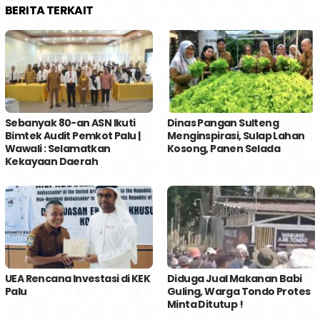
BERITA TERKAIT
Sebanyak 80-an ASN Ikuti
Dinas Pangan Sulteng
Bimtek Audit Pemkot Palu |
Menginspirasi, Sulap Lahan
Wawali : Selamatkan
Kosong, Panen Selada
Kekayaan Daerah
UEA Rencana Investasi di KEK
Diduga Jual Makanan Babi
Palu
Guling, Warga Tondo Protes
Minta Ditutup !