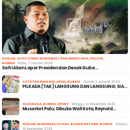
HUKUM
,
IN PICTURES
,
MOROWALI
,
PARLEMENTARIA
,
POLITIK
,
RUBRIK
Rabu, 7 Januari 2026
Safri Akan Lapor Presiden dan Desak Gube…
CATATAN PINGGIR
,
OPINI
,
RUBRIK
Jumat, 2 Januari 2026
PILKADA (TAK) LANGSUNG DAN LANGSUNG; SIA…
OLAHRAGA
,
RUBRIK
,
SPORT
Minggu, 21 Desember 2025
Musorkot Palu; Dibuka Wali Kota, Reynold…
HUKUM
,
MOROWALI UTARA
,
RUANG NETIZEN
,
RUBRIK
Selasa,
16 Desember 2025