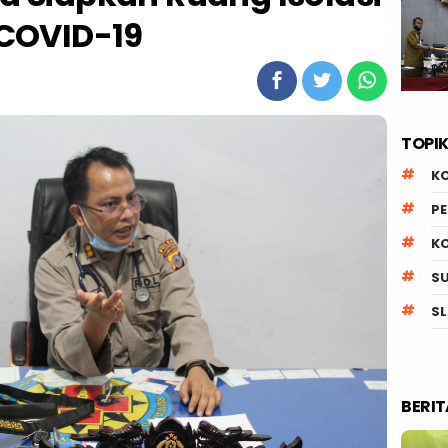
COVID-19
TOPIK
K
P
K
S
SL
BERI