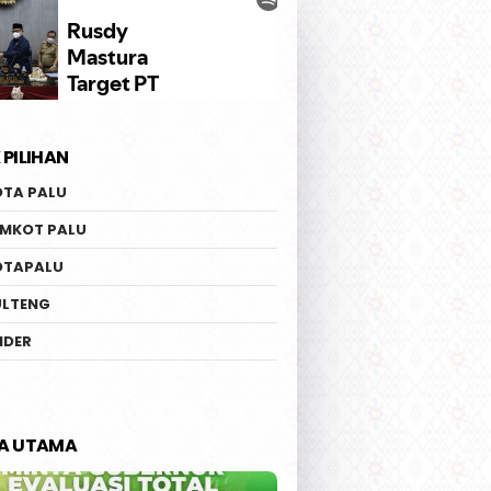
 PILIHAN
OTA PALU
EMKOT PALU
OTAPALU
ULTENG
IDER
TA UTAMA