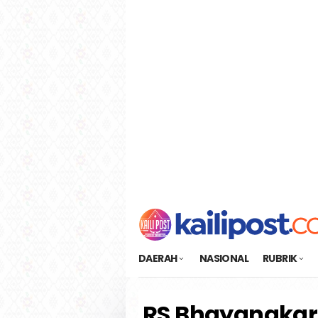
Loncat
tutup
ke
konten
DAERAH
NASIONAL
RUBRIK
RS Bhayangkara