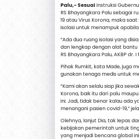
Palu,- Sesuai
instruksi Gubernu
RS Bhayangkara Palu sebagai ru
19 atau Virus Korona, maka saa
isolasi untuk menampuk apabila 
“Ada dua ruang isolasi yang di
dan lengkap dengan alat bantu 
RS Bhayangkara Palu, AKBP dr. I
Pihak Rumkit, kata Made, juga me
gunakan tenaga medis untuk m
“Kami akan selalu siap jika sewa
Korona, baik itu dari palu maupu
ini. Jadi, tidak benar kalau ad
menangani pasien covid-19,” jel
Olehnya, lanjut Dia, tak lepas da
kebijakan pemerintah untuk ti
yang menjadi bencana global in