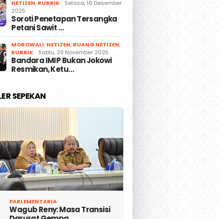
NETIZEN
,
RUBRIK
Selasa, 16 Desember
2025
Soroti Penetapan Tersangka
Petani Sawit …
MOROWALI
,
NETIZEN
,
RUANG NETIZEN
,
RUBRIK
Sabtu, 29 November 2025
Bandara IMIP Bukan Jokowi
Resmikan, Ketu…
LER SEPEKAN
PARLEMENTARIA
Wagub Reny: Masa Transisi
Darurat Gempa …