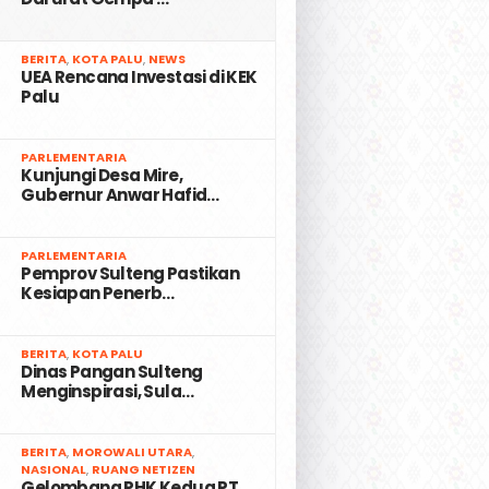
2
BERITA
,
KOTA PALU
,
NEWS
UEA Rencana Investasi di KEK
Palu
3
PARLEMENTARIA
Kunjungi Desa Mire,
Gubernur Anwar Hafid…
4
PARLEMENTARIA
Pemprov Sulteng Pastikan
Kesiapan Penerb…
5
BERITA
,
KOTA PALU
Dinas Pangan Sulteng
Menginspirasi, Sula…
6
BERITA
,
MOROWALI UTARA
,
NASIONAL
,
RUANG NETIZEN
Gelombang PHK Kedua PT