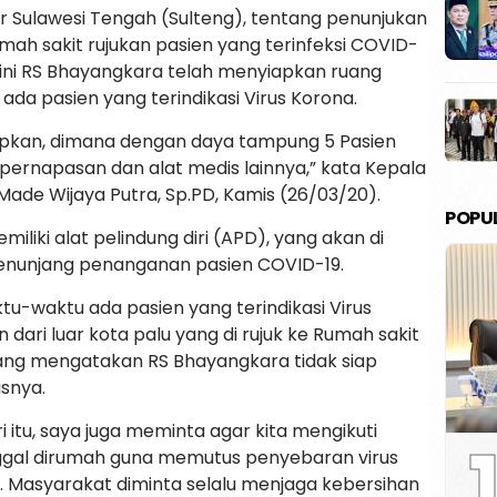
r Sulawesi Tengah (Sulteng), tentang penunjukan
mah sakit rujukan pasien yang terinfeksi COVID-
t ini RS Bhayangkara telah menyiapkan ruang
ada pasien yang terindikasi Virus Korona.
siapkan, dimana dengan daya tampung 5 Pasien
pernapasan dan alat medis lainnya,” kata Kepala
 Made Wijaya Putra, Sp.PD, Kamis (26/03/20).
POPU
miliki alat pelindung diri (APD), yang akan di
enunjang penanganan pasien COVID-19.
ktu-waktu ada pasien yang terindikasi Virus
n dari luar kota palu yang di rujuk ke Rumah sakit
a yang mengatakan RS Bhayangkara tidak siap
asnya.
ri itu, saya juga meminta agar kita mengikuti
1
nggal dirumah guna memutus penyebaran virus
i. Masyarakat diminta selalu menjaga kebersihan