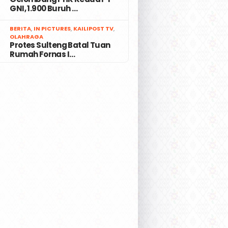
GNI, 1.900 Buruh …
7
BERITA
,
IN PICTURES
,
KAILIPOST TV
,
OLAHRAGA
Protes Sulteng Batal Tuan
Rumah Fornas I…