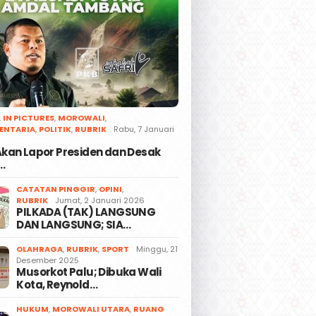
,
IN PICTURES
,
MOROWALI
,
ENTARIA
,
POLITIK
,
RUBRIK
Rabu, 7 Januari
 Akan Lapor Presiden dan Desak
…
CATATAN PINGGIR
,
OPINI
,
RUBRIK
Jumat, 2 Januari 2026
PILKADA (TAK) LANGSUNG
DAN LANGSUNG; SIA…
OLAHRAGA
,
RUBRIK
,
SPORT
Minggu, 21
Desember 2025
Musorkot Palu; Dibuka Wali
Kota, Reynold…
HUKUM
,
MOROWALI UTARA
,
RUANG