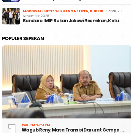
MOROWALI
,
NETIZEN
,
RUANG NETIZEN
,
RUBRIK
Sabtu, 29
November 2025
Bandara IMIP Bukan Jokowi Resmikan, Ketu…
POPULER SEPEKAN
PARLEMENTARIA
Wagub Reny: Masa Transisi Darurat Gempa …