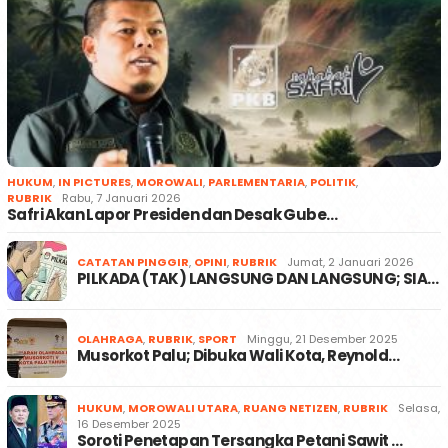
HUKUM
,
IN PICTURES
,
MOROWALI
,
PARLEMENTARIA
,
POLITIK
,
RUBRIK
Rabu, 7 Januari 2026
Safri Akan Lapor Presiden dan Desak Gube…
CATATAN PINGGIR
,
OPINI
,
RUBRIK
Jumat, 2 Januari 2026
PILKADA (TAK) LANGSUNG DAN LANGSUNG; SIA…
OLAHRAGA
,
RUBRIK
,
SPORT
Minggu, 21 Desember 2025
Musorkot Palu; Dibuka Wali Kota, Reynold…
HUKUM
,
MOROWALI UTARA
,
RUANG NETIZEN
,
RUBRIK
Selasa,
16 Desember 2025
Soroti Penetapan Tersangka Petani Sawit …