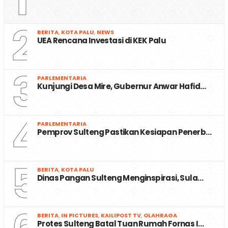
1
2
BERITA
,
KOTA PALU
,
NEWS
UEA Rencana Investasi di KEK Palu
3
PARLEMENTARIA
Kunjungi Desa Mire, Gubernur Anwar Hafid…
4
PARLEMENTARIA
Pemprov Sulteng Pastikan Kesiapan Penerb…
5
BERITA
,
KOTA PALU
Dinas Pangan Sulteng Menginspirasi, Sula…
BERITA
,
IN PICTURES
,
KAILIPOST TV
,
OLAHRAGA
Protes Sulteng Batal Tuan Rumah Fornas I…