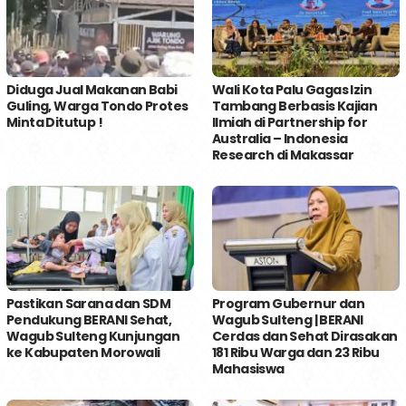
Diduga Jual Makanan Babi
Wali Kota Palu Gagas Izin
Guling, Warga Tondo Protes
Tambang Berbasis Kajian
Minta Ditutup !
Ilmiah di Partnership for
Australia – Indonesia
Research di Makassar
Pastikan Sarana dan SDM
Program Gubernur dan
Pendukung BERANI Sehat,
Wagub Sulteng | BERANI
Wagub Sulteng Kunjungan
Cerdas dan Sehat Dirasakan
ke Kabupaten Morowali
181 Ribu Warga dan 23 Ribu
Mahasiswa