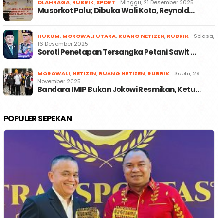
OLAHRAGA
,
RUBRIK
,
SPORT
Minggu, 21 Desember 2025
Musorkot Palu; Dibuka Wali Kota, Reynold…
HUKUM
,
MOROWALI UTARA
,
RUANG NETIZEN
,
RUBRIK
Selasa,
16 Desember 2025
Soroti Penetapan Tersangka Petani Sawit …
MOROWALI
,
NETIZEN
,
RUANG NETIZEN
,
RUBRIK
Sabtu, 29
November 2025
Bandara IMIP Bukan Jokowi Resmikan, Ketu…
POPULER SEPEKAN