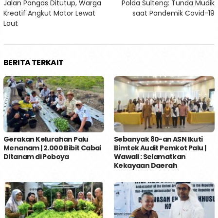
Jalan Pangas Ditutup, Warga
Polda Sulteng: Tunda Mudik
pos
Kreatif Angkut Motor Lewat
saat Pandemik Covid-19
Laut
BERITA TERKAIT
Gerakan Kelurahan Palu
Sebanyak 80-an ASN Ikuti
Menanam | 2.000 Bibit Cabai
Bimtek Audit Pemkot Palu |
Ditanam di Poboya
Wawali : Selamatkan
Kekayaan Daerah