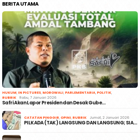
BERITA UTAMA
HUKUM
,
IN PICTURES
,
MOROWALI
,
PARLEMENTARIA
,
POLITIK
,
RUBRIK
Rabu, 7 Januari 2026
Safri Akan Lapor Presiden dan Desak Gube…
CATATAN PINGGIR
,
OPINI
,
RUBRIK
Jumat, 2 Januari 2026
PILKADA (TAK) LANGSUNG DAN LANGSUNG; SIA…