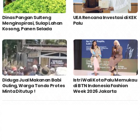
Dinas Pangan Sulteng
UEA Rencana Investasi di KEK
Menginspirasi, Sulap Lahan
Palu
Kosong, Panen Selada
Diduga Jual Makanan Babi
Istri Wali Kota Palu Memukau
Guling, Warga Tondo Protes
di BTN Indonesia Fashion
Minta Ditutup !
Week 2026 Jakarta