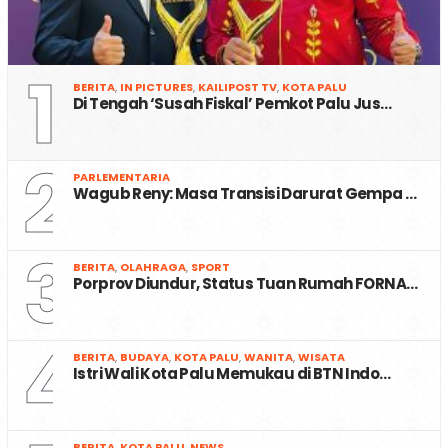
1
BERITA
,
IN PICTURES
,
KAILIPOST TV
,
KOTA PALU
Di Tengah ‘Susah Fiskal’ Pemkot Palu Jus…
2
PARLEMENTARIA
Wagub Reny: Masa Transisi Darurat Gempa …
3
BERITA
,
OLAHRAGA
,
SPORT
Porprov Diundur, Status Tuan Rumah FORNA…
4
BERITA
,
BUDAYA
,
KOTA PALU
,
WANITA
,
WISATA
Istri Wali Kota Palu Memukau di BTN Indo…
BERITA
,
KOTA PALU
,
NEWS