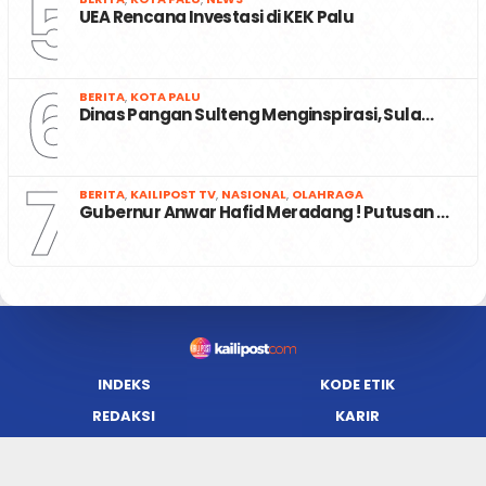
5
UEA Rencana Investasi di KEK Palu
6
BERITA
,
KOTA PALU
Dinas Pangan Sulteng Menginspirasi, Sula…
7
BERITA
,
KAILIPOST TV
,
NASIONAL
,
OLAHRAGA
Gubernur Anwar Hafid Meradang ! Putusan …
INDEKS
KODE ETIK
REDAKSI
KARIR
PRIVACY POLICY
DISCLAIMER
TENTANG KAMI
KONTAK KAMI