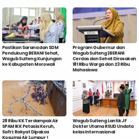
Pastikan Sarana dan SDM
Program Gubernur dan
Pendukung BERANI Sehat,
Wagub Sulteng | BERANI
Wagub Sulteng Kunjungan
Cerdas dan Sehat Dirasakan
ke Kabupaten Morowali
181 Ribu Warga dan 23 Ribu
Mahasiswa
28 Ribu KK Terdampak Air
Wagub Sulteng Lantik JF
SPAM IKK Petasia Keruh,
Dokter Utama RSUD Undata
Safri: Rakyat Dipaksa
kelas Internasional
Kosumsi Air Lumpur !