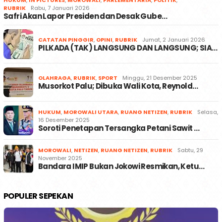
HUKUM
,
IN PICTURES
,
MOROWALI
,
PARLEMENTARIA
,
POLITIK
,
RUBRIK
Rabu, 7 Januari 2026
Safri Akan Lapor Presiden dan Desak Gube…
CATATAN PINGGIR
,
OPINI
,
RUBRIK
Jumat, 2 Januari 2026
PILKADA (TAK) LANGSUNG DAN LANGSUNG; SIA…
OLAHRAGA
,
RUBRIK
,
SPORT
Minggu, 21 Desember 2025
Musorkot Palu; Dibuka Wali Kota, Reynold…
HUKUM
,
MOROWALI UTARA
,
RUANG NETIZEN
,
RUBRIK
Selasa,
16 Desember 2025
Soroti Penetapan Tersangka Petani Sawit …
MOROWALI
,
NETIZEN
,
RUANG NETIZEN
,
RUBRIK
Sabtu, 29
November 2025
Bandara IMIP Bukan Jokowi Resmikan, Ketu…
POPULER SEPEKAN