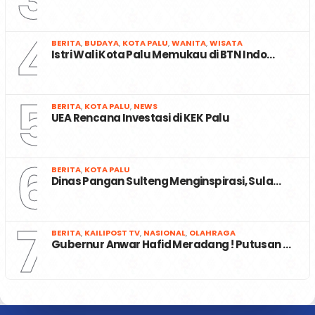
4
BERITA
,
BUDAYA
,
KOTA PALU
,
WANITA
,
WISATA
Istri Wali Kota Palu Memukau di BTN Indo…
5
BERITA
,
KOTA PALU
,
NEWS
UEA Rencana Investasi di KEK Palu
6
BERITA
,
KOTA PALU
Dinas Pangan Sulteng Menginspirasi, Sula…
7
BERITA
,
KAILIPOST TV
,
NASIONAL
,
OLAHRAGA
Gubernur Anwar Hafid Meradang ! Putusan …