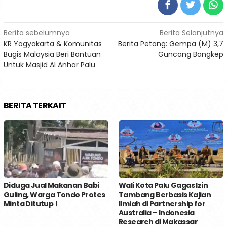
Navigasi
Berita sebelumnya
Berita Selanjutnya
KR Yogyakarta & Komunitas
Berita Petang: Gempa (M) 3,7
pos
Bugis Malaysia Beri Bantuan
Guncang Bangkep
Untuk Masjid Al Anhar Palu
BERITA TERKAIT
Diduga Jual Makanan Babi
Wali Kota Palu Gagas Izin
Guling, Warga Tondo Protes
Tambang Berbasis Kajian
Minta Ditutup !
Ilmiah di Partnership for
Australia – Indonesia
Research di Makassar