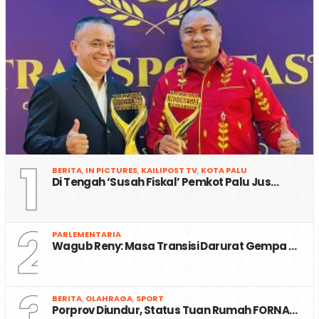
1
BERITA
,
IN PICTURES
,
KAILIPOST TV
,
KOTA PALU
Di Tengah ‘Susah Fiskal’ Pemkot Palu Jus…
2
PARLEMENTARIA
Wagub Reny: Masa Transisi Darurat Gempa …
3
BERITA
,
OLAHRAGA
,
SPORT
Porprov Diundur, Status Tuan Rumah FORNA…