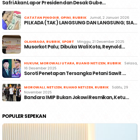
Safri Akan Lapor Presiden dan Desak Gube…
CATATAN PINGGIR
,
OPINI
,
RUBRIK
Jumat, 2 Januari 2026
PILKADA (TAK) LANGSUNG DAN LANGSUNG; SIA…
OLAHRAGA
,
RUBRIK
,
SPORT
Minggu, 21 Desember 2025
Musorkot Palu; Dibuka Wali Kota, Reynold…
HUKUM
,
MOROWALI UTARA
,
RUANG NETIZEN
,
RUBRIK
Selasa,
16 Desember 2025
Soroti Penetapan Tersangka Petani Sawit …
MOROWALI
,
NETIZEN
,
RUANG NETIZEN
,
RUBRIK
Sabtu, 29
November 2025
Bandara IMIP Bukan Jokowi Resmikan, Ketu…
POPULER SEPEKAN