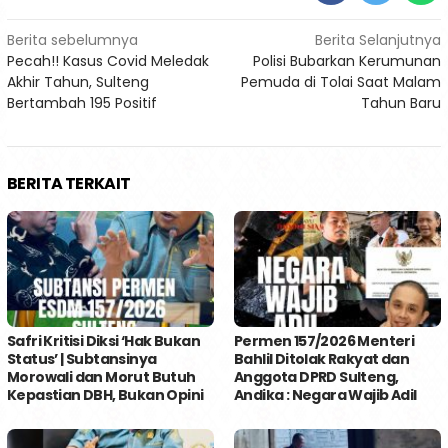
Navigasi
Berita sebelumnya
Berita Selanjutnya
Pecah!! Kasus Covid Meledak
Polisi Bubarkan Kerumunan
pos
Akhir Tahun, Sulteng
Pemuda di Tolai Saat Malam
Bertambah 195 Positif
Tahun Baru
BERITA TERKAIT
Safri Kritisi Diksi ‘Hak Bukan
Permen 157/2026 Menteri
Status’ | Subtansinya
Bahlil Ditolak Rakyat dan
Morowali dan Morut Butuh
Anggota DPRD Sulteng,
Kepastian DBH, Bukan Opini
Andika : Negara Wajib Adil