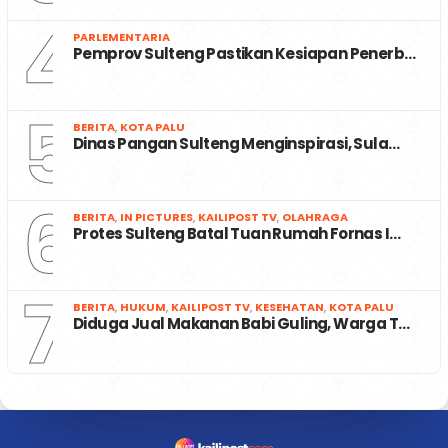
4
PARLEMENTARIA
Pemprov Sulteng Pastikan Kesiapan Penerb…
5
BERITA
,
KOTA PALU
Dinas Pangan Sulteng Menginspirasi, Sula…
6
BERITA
,
IN PICTURES
,
KAILIPOST TV
,
OLAHRAGA
Protes Sulteng Batal Tuan Rumah Fornas I…
7
BERITA
,
HUKUM
,
KAILIPOST TV
,
KESEHATAN
,
KOTA PALU
Diduga Jual Makanan Babi Guling, Warga T…