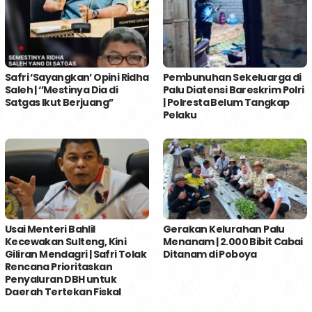
Safri ‘Sayangkan’ Opini Ridha
Pembunuhan Sekeluarga di
Saleh | ‘’Mestinya Dia di
Palu Diatensi Bareskrim Polri
Satgas Ikut Berjuang’’
| Polresta Belum Tangkap
Pelaku
Usai Menteri Bahlil
Gerakan Kelurahan Palu
Kecewakan Sulteng, Kini
Menanam | 2.000 Bibit Cabai
Giliran Mendagri | Safri Tolak
Ditanam di Poboya
Rencana Prioritaskan
Penyaluran DBH untuk
Daerah Tertekan Fiskal