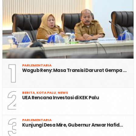
1
PARLEMENTARIA
Wagub Reny: Masa Transisi Darurat Gempa …
2
BERITA
,
KOTA PALU
,
NEWS
UEA Rencana Investasi di KEK Palu
3
PARLEMENTARIA
Kunjungi Desa Mire, Gubernur Anwar Hafid…