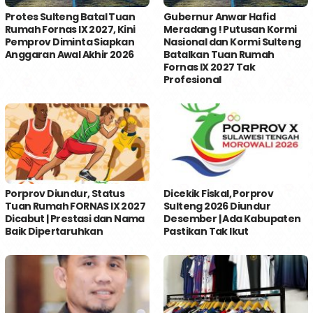
Protes Sulteng Batal Tuan
Gubernur Anwar Hafid
Rumah Fornas IX 2027, Kini
Meradang ! Putusan Kormi
Pemprov Diminta Siapkan
Nasional dan Kormi Sulteng
Anggaran Awal Akhir 2026
Batalkan Tuan Rumah
Fornas IX 2027 Tak
Profesional
Porprov Diundur, Status
Dicekik Fiskal, Porprov
Tuan Rumah FORNAS IX 2027
Sulteng 2026 Diundur
Dicabut | Prestasi dan Nama
Desember | Ada Kabupaten
Baik Dipertaruhkan
Pastikan Tak Ikut