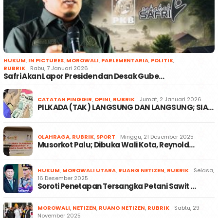
HUKUM
,
IN PICTURES
,
MOROWALI
,
PARLEMENTARIA
,
POLITIK
,
RUBRIK
Rabu, 7 Januari 2026
Safri Akan Lapor Presiden dan Desak Gube…
CATATAN PINGGIR
,
OPINI
,
RUBRIK
Jumat, 2 Januari 2026
PILKADA (TAK) LANGSUNG DAN LANGSUNG; SIA…
OLAHRAGA
,
RUBRIK
,
SPORT
Minggu, 21 Desember 2025
Musorkot Palu; Dibuka Wali Kota, Reynold…
HUKUM
,
MOROWALI UTARA
,
RUANG NETIZEN
,
RUBRIK
Selasa,
16 Desember 2025
Soroti Penetapan Tersangka Petani Sawit …
MOROWALI
,
NETIZEN
,
RUANG NETIZEN
,
RUBRIK
Sabtu, 29
November 2025