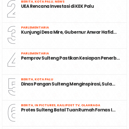
2
BERITA
,
KOTA PALU
,
NEWS
UEA Rencana Investasi di KEK Palu
3
PARLEMENTARIA
Kunjungi Desa Mire, Gubernur Anwar Hafid…
4
PARLEMENTARIA
Pemprov Sulteng Pastikan Kesiapan Penerb…
5
BERITA
,
KOTA PALU
Dinas Pangan Sulteng Menginspirasi, Sula…
6
BERITA
,
IN PICTURES
,
KAILIPOST TV
,
OLAHRAGA
Protes Sulteng Batal Tuan Rumah Fornas I…