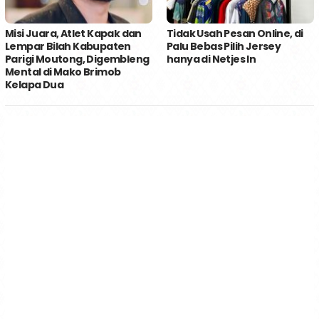
Misi Juara, Atlet Kapak dan
Tidak Usah Pesan Online, di
Lempar Bilah Kabupaten
Palu Bebas Pilih Jersey
Parigi Moutong, Digembleng
hanya di Netjes In
Mental di Mako Brimob
Kelapa Dua