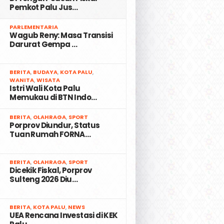
Pemkot Palu Jus…
2
PARLEMENTARIA
Wagub Reny: Masa Transisi
Darurat Gempa …
3
BERITA
,
BUDAYA
,
KOTA PALU
,
WANITA
,
WISATA
Istri Wali Kota Palu
Memukau di BTN Indo…
4
BERITA
,
OLAHRAGA
,
SPORT
Porprov Diundur, Status
Tuan Rumah FORNA…
5
BERITA
,
OLAHRAGA
,
SPORT
Dicekik Fiskal, Porprov
Sulteng 2026 Diu…
6
BERITA
,
KOTA PALU
,
NEWS
UEA Rencana Investasi di KEK