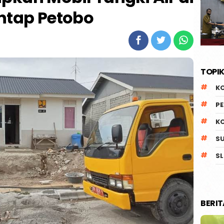
ntap Petobo
TOPIK
K
P
K
S
SL
BERI