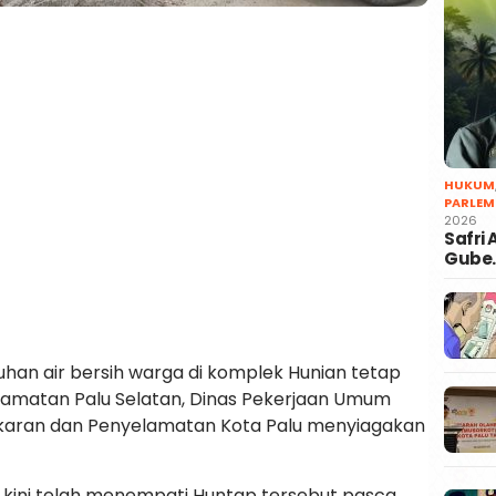
HUKUM
PARLEM
2026
Safri
Gube
an air bersih warga di komplek Hunian tetap
amatan Palu Selatan, Dinas Pekerjaan Umum
aran dan Penyelamatan Kota Palu menyiagakan
a kini telah menempati Huntap tersebut pasca