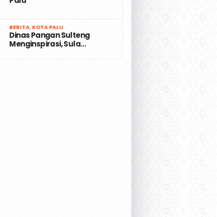
Palu
7
BERITA
,
KOTA PALU
Dinas Pangan Sulteng
Menginspirasi, Sula…