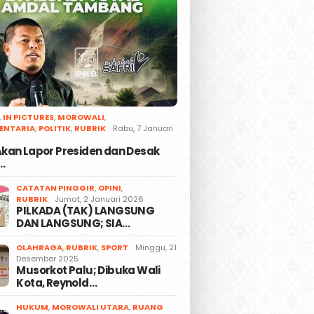
,
IN PICTURES
,
MOROWALI
,
ENTARIA
,
POLITIK
,
RUBRIK
Rabu, 7 Januari
 Akan Lapor Presiden dan Desak
…
CATATAN PINGGIR
,
OPINI
,
RUBRIK
Jumat, 2 Januari 2026
PILKADA (TAK) LANGSUNG
DAN LANGSUNG; SIA…
OLAHRAGA
,
RUBRIK
,
SPORT
Minggu, 21
Desember 2025
Musorkot Palu; Dibuka Wali
Kota, Reynold…
HUKUM
,
MOROWALI UTARA
,
RUANG