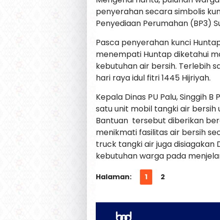
penyerahan secara simbolis kun
Penyediaan Perumahan (BP3) Sul
Pasca penyerahan kunci Huntap 
menempati Huntap diketahui ma
kebutuhan air bersih. Terlebih
hari raya idul fitri 1445 Hijriyah.
Kepala Dinas PU Palu, Singgih
satu unit mobil tangki air bers
Bantuan tersebut diberikan be
menikmati fasilitas air bersih s
truck tangki air juga disiagaka
kebutuhan warga pada menjelan
Halaman:
1
2