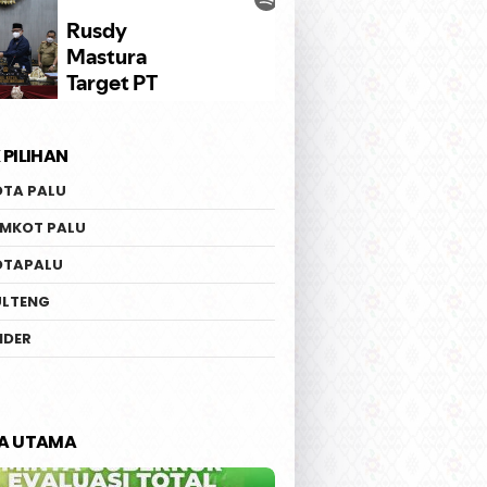
 PILIHAN
OTA PALU
EMKOT PALU
OTAPALU
ULTENG
IDER
TA UTAMA