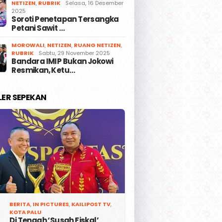
NETIZEN
,
RUBRIK
Selasa, 16 Desember
2025
Soroti Penetapan Tersangka
Petani Sawit …
MOROWALI
,
NETIZEN
,
RUANG NETIZEN
,
RUBRIK
Sabtu, 29 November 2025
Bandara IMIP Bukan Jokowi
Resmikan, Ketu…
LER SEPEKAN
BERITA
,
IN PICTURES
,
KAILIPOST TV
,
KOTA PALU
Di Tengah ‘Susah Fiskal’