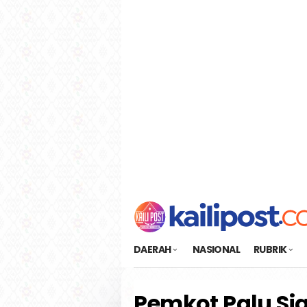
Loncat
tutup
ke
konten
DAERAH
NASIONAL
RUBRIK
Pemkot Palu Sia