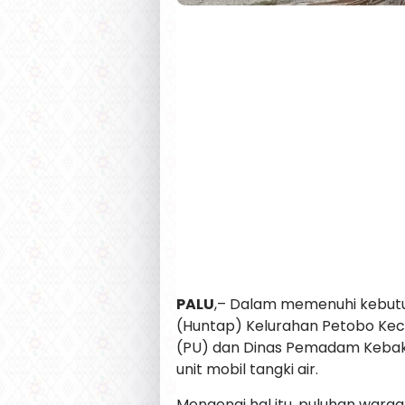
PALU
,– Dalam memenuhi kebutuh
(Huntap) Kelurahan Petobo Kec
(PU) dan Dinas Pemadam Kebak
unit mobil tangki air.
Mengenai hal itu, puluhan warg