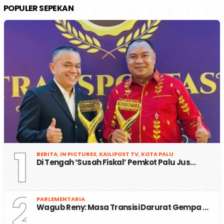
POPULER SEPEKAN
1
BERITA
,
IN PICTURES
,
KAILIPOST TV
,
KOTA PALU
Di Tengah ‘Susah Fiskal’ Pemkot Palu Jus…
2
PARLEMENTARIA
Wagub Reny: Masa Transisi Darurat Gempa …