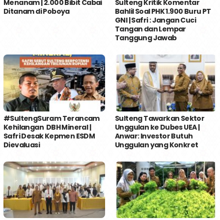
Menanam | 2.000 Bibit Cabai
Sulteng Kritik Komentar
Ditanam di Poboya
Bahlil Soal PHK 1.900 Buru PT
GNI | Safri : Jangan Cuci
Tangan dan Lempar
Tanggung Jawab
#SultengSuram Terancam
Sulteng Tawarkan Sektor
Kehilangan DBH Mineral |
Unggulan ke Dubes UEA |
Safri Desak Kepmen ESDM
Anwar: Investor Butuh
Dievaluasi
Unggulan yang Konkret