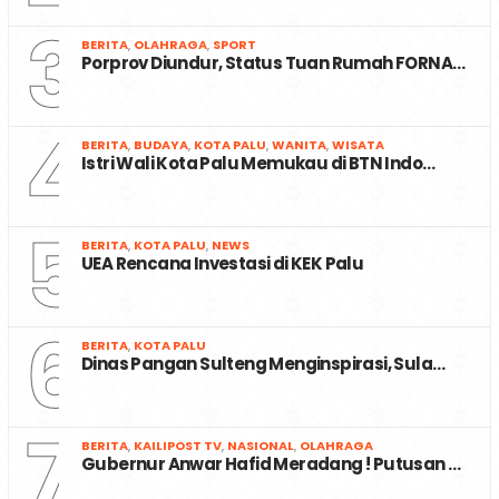
3
BERITA
,
OLAHRAGA
,
SPORT
Porprov Diundur, Status Tuan Rumah FORNA…
4
BERITA
,
BUDAYA
,
KOTA PALU
,
WANITA
,
WISATA
Istri Wali Kota Palu Memukau di BTN Indo…
5
BERITA
,
KOTA PALU
,
NEWS
UEA Rencana Investasi di KEK Palu
6
BERITA
,
KOTA PALU
Dinas Pangan Sulteng Menginspirasi, Sula…
7
BERITA
,
KAILIPOST TV
,
NASIONAL
,
OLAHRAGA
Gubernur Anwar Hafid Meradang ! Putusan …