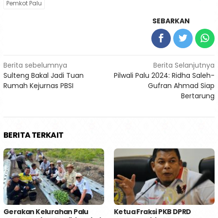
Pemkot Palu
SEBARKAN
Navigasi
Berita sebelumnya
Berita Selanjutnya
Sulteng Bakal Jadi Tuan
Pilwali Palu 2024: Ridha Saleh-
pos
Rumah Kejurnas PBSI
Gufran Ahmad Siap
Bertarung
BERITA TERKAIT
Gerakan Kelurahan Palu
Ketua Fraksi PKB DPRD