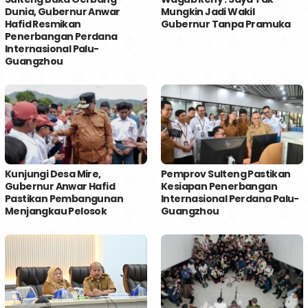
Dunia, Gubernur Anwar
Mungkin Jadi Wakil
Hafid Resmikan
Gubernur Tanpa Pramuka
Penerbangan Perdana
Internasional Palu-
Guangzhou
Kunjungi Desa Mire,
Pemprov Sulteng Pastikan
Gubernur Anwar Hafid
Kesiapan Penerbangan
Pastikan Pembangunan
Internasional Perdana Palu-
Menjangkau Pelosok
Guangzhou