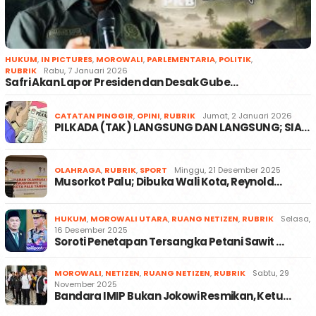
HUKUM
,
IN PICTURES
,
MOROWALI
,
PARLEMENTARIA
,
POLITIK
,
RUBRIK
Rabu, 7 Januari 2026
Safri Akan Lapor Presiden dan Desak Gube…
CATATAN PINGGIR
,
OPINI
,
RUBRIK
Jumat, 2 Januari 2026
PILKADA (TAK) LANGSUNG DAN LANGSUNG; SIA…
OLAHRAGA
,
RUBRIK
,
SPORT
Minggu, 21 Desember 2025
Musorkot Palu; Dibuka Wali Kota, Reynold…
HUKUM
,
MOROWALI UTARA
,
RUANG NETIZEN
,
RUBRIK
Selasa,
16 Desember 2025
Soroti Penetapan Tersangka Petani Sawit …
MOROWALI
,
NETIZEN
,
RUANG NETIZEN
,
RUBRIK
Sabtu, 29
November 2025
Bandara IMIP Bukan Jokowi Resmikan, Ketu…