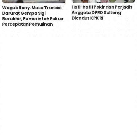
Hati-hati! Pokir dan Perjadis
Wagub Reny: Masa Transisi
Anggota DPRD Sulteng
Darurat Gempa Sigi
Diendus KPK RI
Berakhir, Pemerintah Fokus
Percepatan Pemulihan