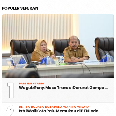
POPULER SEPEKAN
1
PARLEMENTARIA
Wagub Reny: Masa Transisi Darurat Gempa …
2
BERITA
,
BUDAYA
,
KOTA PALU
,
WANITA
,
WISATA
Istri Wali Kota Palu Memukau di BTN Indo…