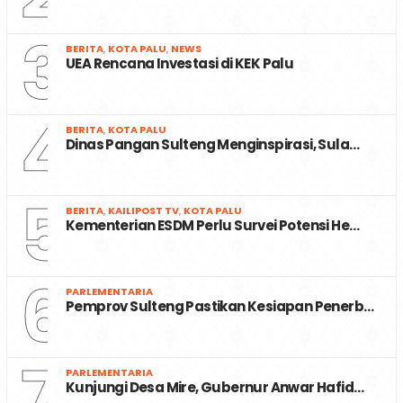
3
BERITA
,
KOTA PALU
,
NEWS
UEA Rencana Investasi di KEK Palu
4
BERITA
,
KOTA PALU
Dinas Pangan Sulteng Menginspirasi, Sula…
5
BERITA
,
KAILIPOST TV
,
KOTA PALU
Kementerian ESDM Perlu Survei Potensi He…
6
PARLEMENTARIA
Pemprov Sulteng Pastikan Kesiapan Penerb…
7
PARLEMENTARIA
Kunjungi Desa Mire, Gubernur Anwar Hafid…