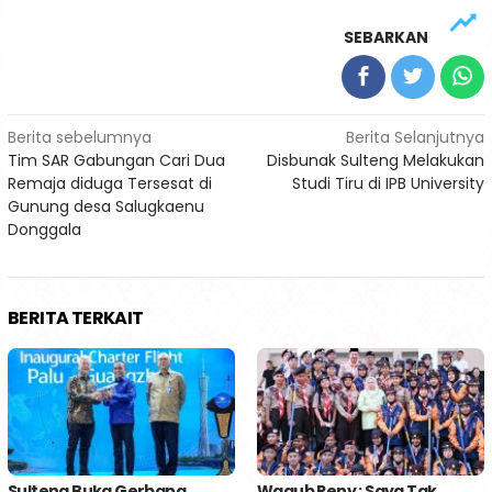
SEBARKAN
Navigasi
Berita sebelumnya
Berita Selanjutnya
Tim SAR Gabungan Cari Dua
Disbunak Sulteng Melakukan
pos
Remaja diduga Tersesat di
Studi Tiru di IPB University
Gunung desa Salugkaenu
Donggala
BERITA TERKAIT
Sulteng Buka Gerbang
Wagub Reny : Saya Tak