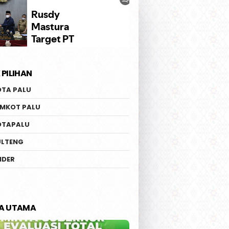
 PILIHAN
OTA PALU
EMKOT PALU
OTAPALU
ULTENG
IDER
TA UTAMA