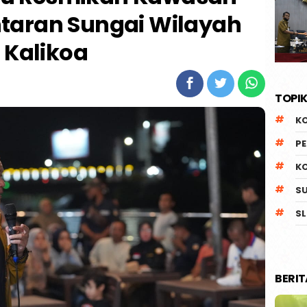
antaran Sungai Wilayah
Kalikoa
TOPIK
K
P
K
S
SL
BERI