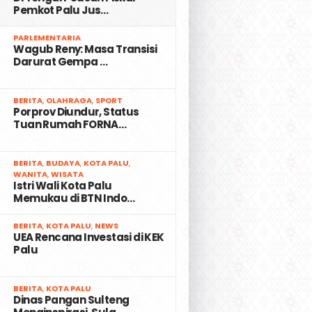
Pemkot Palu Jus…
2
PARLEMENTARIA
Wagub Reny: Masa Transisi
Darurat Gempa …
3
BERITA
,
OLAHRAGA
,
SPORT
Porprov Diundur, Status
Tuan Rumah FORNA…
4
BERITA
,
BUDAYA
,
KOTA PALU
,
WANITA
,
WISATA
Istri Wali Kota Palu
Memukau di BTN Indo…
5
BERITA
,
KOTA PALU
,
NEWS
UEA Rencana Investasi di KEK
Palu
6
BERITA
,
KOTA PALU
Dinas Pangan Sulteng