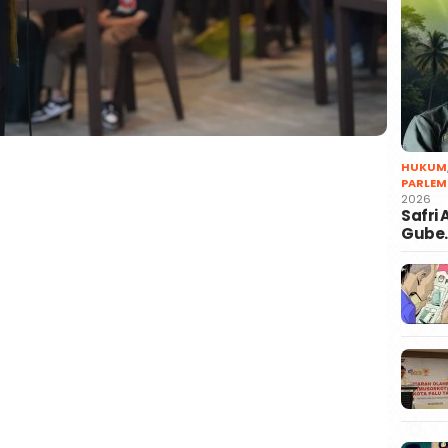
HUKUM
PARLEM
2026
Safri
Gube