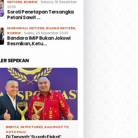
NETIZEN
,
RUBRIK
Selasa, 16 Desember
2025
Soroti Penetapan Tersangka
Petani Sawit …
MOROWALI
,
NETIZEN
,
RUANG NETIZEN
,
RUBRIK
Sabtu, 29 November 2025
Bandara IMIP Bukan Jokowi
Resmikan, Ketu…
LER SEPEKAN
BERITA
,
IN PICTURES
,
KAILIPOST TV
,
KOTA PALU
Di Tengah ‘Susah Fiskal’