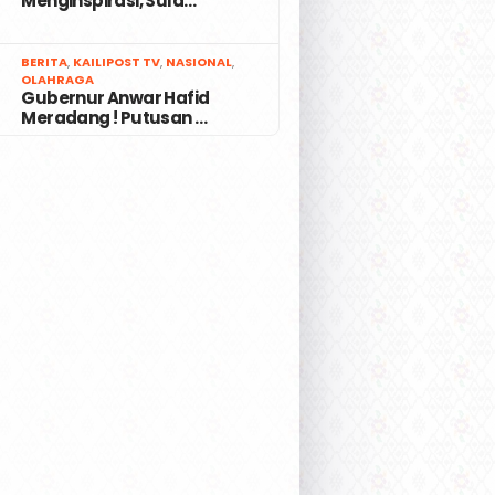
Menginspirasi, Sula…
7
BERITA
,
KAILIPOST TV
,
NASIONAL
,
OLAHRAGA
Gubernur Anwar Hafid
Meradang ! Putusan …