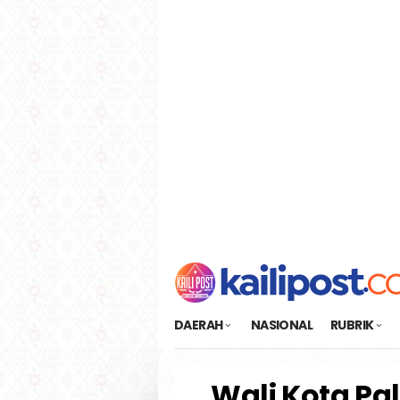
Loncat
tutup
ke
konten
DAERAH
NASIONAL
RUBRIK
Wali Kota P