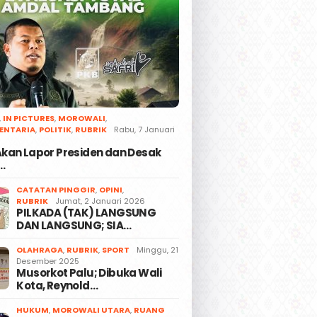
,
IN PICTURES
,
MOROWALI
,
ENTARIA
,
POLITIK
,
RUBRIK
Rabu, 7 Januari
 Akan Lapor Presiden dan Desak
…
CATATAN PINGGIR
,
OPINI
,
RUBRIK
Jumat, 2 Januari 2026
PILKADA (TAK) LANGSUNG
DAN LANGSUNG; SIA…
OLAHRAGA
,
RUBRIK
,
SPORT
Minggu, 21
Desember 2025
Musorkot Palu; Dibuka Wali
Kota, Reynold…
HUKUM
,
MOROWALI UTARA
,
RUANG