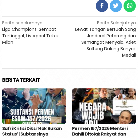
Navigasi
Berita sebelumnya
Berita Selanjutnya
Liga Champions: Sempat
Lewat Tangan Bertuah Sang
pos
Tertinggal, Liverpool Tekuk
Jenderal Petarung dan
Milan
Semangat Menyala, Atlet
Sulteng Dulang Banyak
Medali
BERITA TERKAIT
Safri Kritisi Diksi ‘Hak Bukan
Permen 157/2026 Menteri
Status’ | Subtansinya
Bahlil Ditolak Rakyat dan