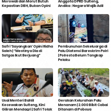
Morowali dan Morut Butuh
Anggota DPRD Sulteng,
Kepastian DBH, Bukan Opini
Andika : Negara Wajib Adil
Safri ‘Sayangkan’ Opini Ridha
Pembunuhan Sekeluarga di
Saleh | ‘’Mestinya Dia di
Palu Diatensi Bareskrim Polri
Satgas Ikut Berjuang’’
| Polresta Belum Tangkap
Pelaku
Usai Menteri Bahlil
Gerakan Kelurahan Palu
Kecewakan Sulteng, Kini
Menanam | 2.000 Bibit Cabai
Giliran Mendagri | Safri Tolak
Ditanam di Poboya