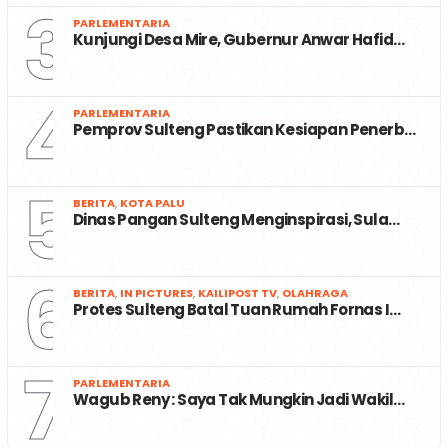
3
PARLEMENTARIA
Kunjungi Desa Mire, Gubernur Anwar Hafid…
4
PARLEMENTARIA
Pemprov Sulteng Pastikan Kesiapan Penerb…
5
BERITA
,
KOTA PALU
Dinas Pangan Sulteng Menginspirasi, Sula…
6
BERITA
,
IN PICTURES
,
KAILIPOST TV
,
OLAHRAGA
Protes Sulteng Batal Tuan Rumah Fornas I…
7
PARLEMENTARIA
Wagub Reny : Saya Tak Mungkin Jadi Wakil…