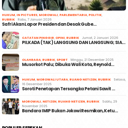
HUKUM
,
IN PICTURES
,
MOROWALI
,
PARLEMENTARIA
,
POLITIK
,
RUBRIK
Rabu, 7 Januari 2026
Safri Akan Lapor Presiden dan Desak Gube…
CATATAN PINGGIR
,
OPINI
,
RUBRIK
Jumat, 2 Januari 2026
PILKADA (TAK) LANGSUNG DAN LANGSUNG; SIA…
OLAHRAGA
,
RUBRIK
,
SPORT
Minggu, 21 Desember 2025
Musorkot Palu; Dibuka Wali Kota, Reynold…
HUKUM
,
MOROWALI UTARA
,
RUANG NETIZEN
,
RUBRIK
Selasa,
16 Desember 2025
Soroti Penetapan Tersangka Petani Sawit …
MOROWALI
,
NETIZEN
,
RUANG NETIZEN
,
RUBRIK
Sabtu, 29
November 2025
Bandara IMIP Bukan Jokowi Resmikan, Ketu…
POPULER SEPEKAN