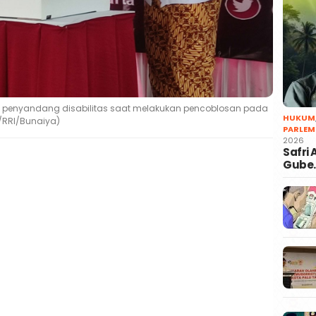
penyandang disabilitas saat melakukan pencoblosan pada
HUKUM
i/RRI/Bunaiya)
PARLEM
2026
Safri
Gube