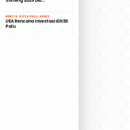
Sulteng 2026 Diu…
7
BERITA
,
KOTA PALU
,
NEWS
UEA Rencana Investasi di KEK
Palu