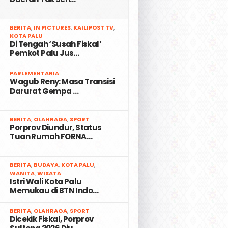
2
BERITA
,
IN PICTURES
,
KAILIPOST TV
,
KOTA PALU
Di Tengah ‘Susah Fiskal’
Pemkot Palu Jus…
3
PARLEMENTARIA
Wagub Reny: Masa Transisi
Darurat Gempa …
4
BERITA
,
OLAHRAGA
,
SPORT
Porprov Diundur, Status
Tuan Rumah FORNA…
5
BERITA
,
BUDAYA
,
KOTA PALU
,
WANITA
,
WISATA
Istri Wali Kota Palu
Memukau di BTN Indo…
6
BERITA
,
OLAHRAGA
,
SPORT
Dicekik Fiskal, Porprov