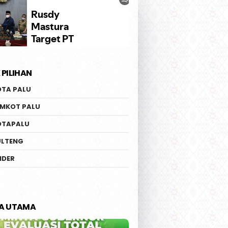
 PILIHAN
OTA PALU
EMKOT PALU
OTAPALU
ULTENG
IDER
TA UTAMA