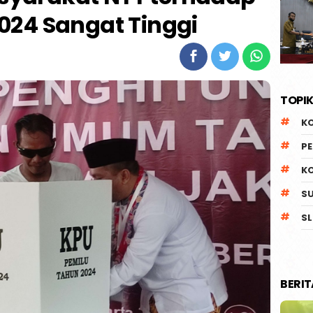
2024 Sangat Tinggi
TOPIK
K
P
K
S
SL
BERI