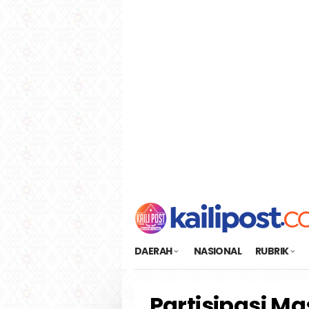
Loncat
tutup
ke
konten
DAERAH
NASIONAL
RUBRIK
Partisipasi M