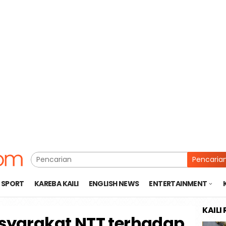
Pencaria
SPORT
KAREBA KAILI
ENGLISH NEWS
ENTERTAINMENT
KAILI
asyarakat NTT terhadap