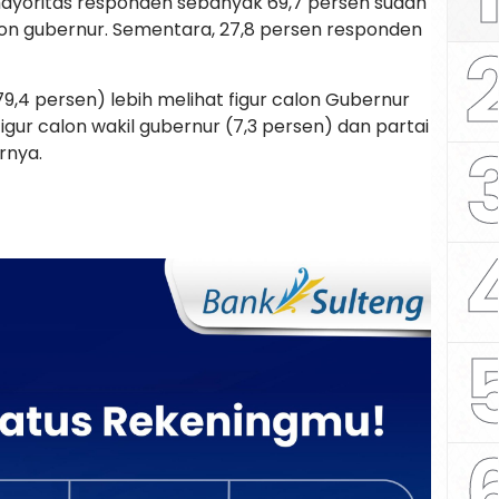
 mayoritas responden sebanyak 69,7 persen sudah
on gubernur. Sementara, 27,8 persen responden
79,4 persen) lebih melihat figur calon Gubernur
figur calon wakil gubernur (7,3 persen) dan partai
rnya.