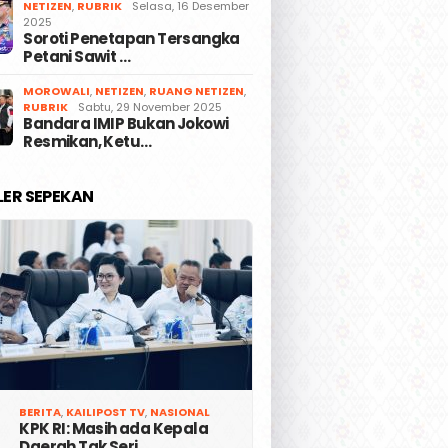
NETIZEN
,
RUBRIK
Selasa, 16 Desember
2025
Soroti Penetapan Tersangka
Petani Sawit …
MOROWALI
,
NETIZEN
,
RUANG NETIZEN
,
RUBRIK
Sabtu, 29 November 2025
Bandara IMIP Bukan Jokowi
Resmikan, Ketu…
LER SEPEKAN
BERITA
,
KAILIPOST TV
,
NASIONAL
KPK RI: Masih ada Kepala
Daerah Tak Seri…