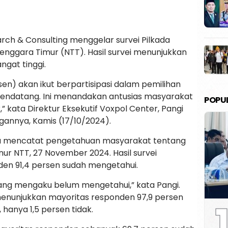
rch & Consulting menggelar survei Pilkada
Tenggara Timur (NTT). Hasil survei menunjukkan
ngat tinggi.
en) akan ikut berpartisipasi dalam pemilihan
endatang. Ini menandakan antusias masyarakat
POPU
 kata Direktur Eksekutif Voxpol Center, Pangi
annya, Kamis (17/10/2024).
i juga mencatat pengetahuan masyarakat tentang
ur NTT, 27 November 2024. Hasil survei
en 91,4 persen sudah mengetahui.
ang mengaku belum mengetahui,” kata Pangi.
 menunjukkan mayoritas responden 97,9 persen
1
 hanya 1,5 persen tidak.