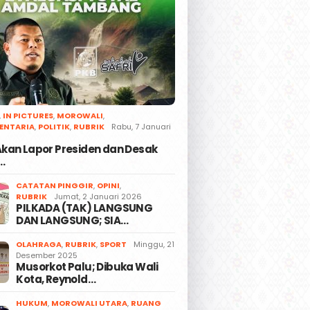
,
IN PICTURES
,
MOROWALI
,
ENTARIA
,
POLITIK
,
RUBRIK
Rabu, 7 Januari
 Akan Lapor Presiden dan Desak
…
CATATAN PINGGIR
,
OPINI
,
RUBRIK
Jumat, 2 Januari 2026
PILKADA (TAK) LANGSUNG
DAN LANGSUNG; SIA…
OLAHRAGA
,
RUBRIK
,
SPORT
Minggu, 21
Desember 2025
Musorkot Palu; Dibuka Wali
Kota, Reynold…
HUKUM
,
MOROWALI UTARA
,
RUANG