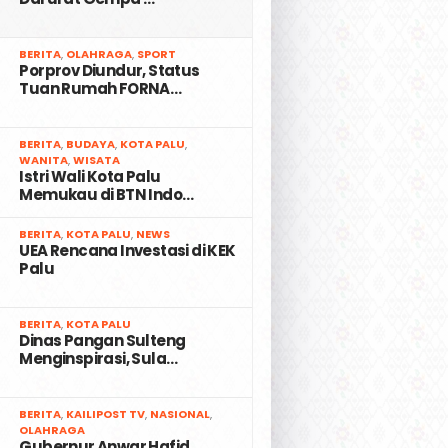
2
BERITA
,
OLAHRAGA
,
SPORT
Porprov Diundur, Status
Tuan Rumah FORNA…
3
BERITA
,
BUDAYA
,
KOTA PALU
,
WANITA
,
WISATA
Istri Wali Kota Palu
Memukau di BTN Indo…
4
BERITA
,
KOTA PALU
,
NEWS
UEA Rencana Investasi di KEK
Palu
5
BERITA
,
KOTA PALU
Dinas Pangan Sulteng
Menginspirasi, Sula…
6
BERITA
,
KAILIPOST TV
,
NASIONAL
,
OLAHRAGA
Gubernur Anwar Hafid