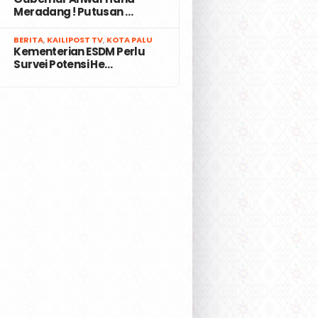
Meradang ! Putusan …
7
BERITA
,
KAILIPOST TV
,
KOTA PALU
Kementerian ESDM Perlu
Survei Potensi He…