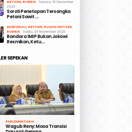
NETIZEN
,
RUBRIK
Selasa, 16 Desember
2025
Soroti Penetapan Tersangka
Petani Sawit …
MOROWALI
,
NETIZEN
,
RUANG NETIZEN
,
RUBRIK
Sabtu, 29 November 2025
Bandara IMIP Bukan Jokowi
Resmikan, Ketu…
LER SEPEKAN
PARLEMENTARIA
Wagub Reny: Masa Transisi
Darurat Gempa …