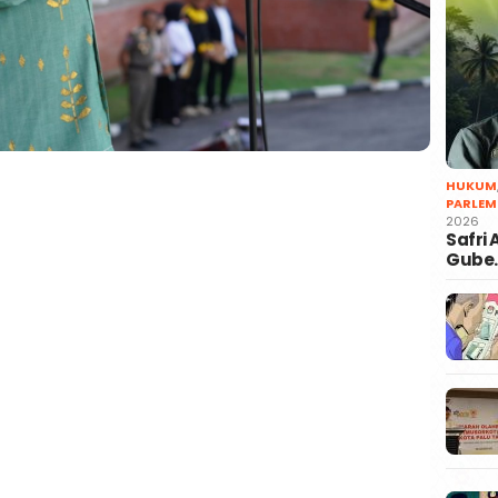
HUKUM
PARLEM
2026
Safri
Gube