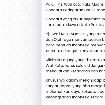
Palu,– Pjs. Wali Kota Palu, Much
Upacara Peringatan Hari Sumpa
Upacara yang diikuti sejumlah 
serta para siswa di Kota Palu in
Pjs. Wali Kota Muchsin yang m
dan Olahraga menyampaikan b
para pemuda Indonesia menyata
bersatu di tengah kenyataan k
Nilai-nilai agung yang ditampilk
Wali Kota, harus selalu didengu
menguatkan kesadaran dan kara
Khususnya dalam menghadapi be
sangat cepat, yang bisa menjad
melemahkan daya kekuatan bang
kebangsaaan Indonesia secara l