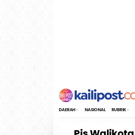
Loncat
tutup
ke
konten
DAERAH
NASIONAL
RUBRIK
Pjs Walikota