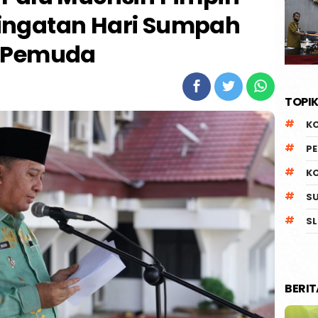
ingatan Hari Sumpah
Pemuda
TOPIK
K
P
K
S
SL
BERI