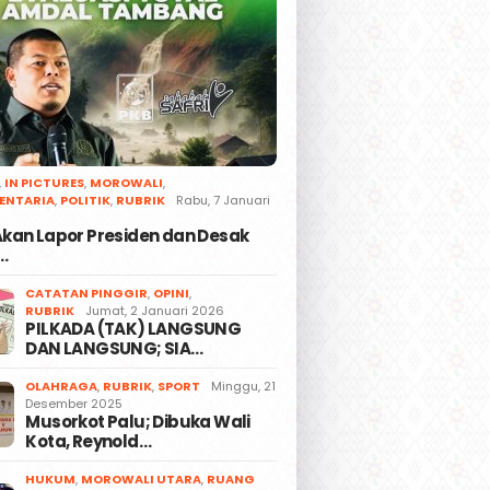
,
IN PICTURES
,
MOROWALI
,
ENTARIA
,
POLITIK
,
RUBRIK
Rabu, 7 Januari
 Akan Lapor Presiden dan Desak
…
CATATAN PINGGIR
,
OPINI
,
RUBRIK
Jumat, 2 Januari 2026
PILKADA (TAK) LANGSUNG
DAN LANGSUNG; SIA…
OLAHRAGA
,
RUBRIK
,
SPORT
Minggu, 21
Desember 2025
Musorkot Palu; Dibuka Wali
Kota, Reynold…
HUKUM
,
MOROWALI UTARA
,
RUANG