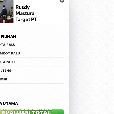
 PILIHAN
OTA PALU
EMKOT PALU
OTAPALU
ULTENG
IDER
TA UTAMA