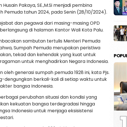
sin Husain Pakaya, SE.,M.Si menjadi pembina
h Pemuda tahun 2024, pada Senin (28/10/2024).
pejabat dan pegawai dari masing-masing OPD
i, berlangsung di halaman Kantor Wali Kota Palu.
embacakan sambutan tertulis Menteri Pemuda
ahwa, Sumpah Pemuda merupakan peristiwa
kan, tekad dan kehendak yang kuat untuk
POPU
eragaman untuk menghadirkan Negara Indonesia.
an oleh generasi sumpah pemuda 1928 ini, kata Pjs.
ng-dengungkan berkali-kali di setiap waktu untuk
kter bangsa Indonesia.
rbagai perubahan situasi dan kondisi yang
ikan kekuatan bangsa terdegradasi hingga
sa Indonesia untuk menjaga eksisistensi
1
estari.